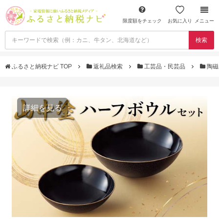
限度額をチェック
お気に入り
メニュー
検索
ふるさと納税ナビ TOP
返礼品検索
工芸品・民芸品
陶磁
詳細を見る