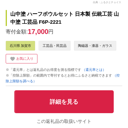
出典：ふるさとチョイス
山中塗 ハーフボウルセット 日本製 伝統工芸 山
中塗 工芸品 F6P-2221
17,000
寄付金額:
円
石川県 加賀市
工芸品・民芸品
陶磁器・漆器・ガラス
お気に入り
※「還元率」とは返礼品のお得度を測る指標です
（還元率とは）
※「控除上限額」の範囲内で寄付するとお得にふるさと納税できます
（控
除上限額を調べる）
詳細を見る
この返礼品の取扱いサイト