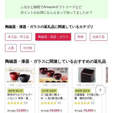
ふるさと納税でAmazonギフトコードなど
ポイントがお得にもらえるって知ってましたか？
陶磁器・漆器・ガラスの返礼品に関連しているカテゴリ
木工品・竹工品
陶磁器・漆器・ガラス
和装
伝統工芸
人形
その他
陶磁器・漆器・ガラスに関連しているおすすめの返礼品
出典：ふるさとチョイ
出典：ふるさとチョイ
出典：ふるさとチョイ
出
ス
ス
ス
福井県 鯖江市
石川県 加賀市
秋田県 湯沢市
大
和洋ボウルペアスプー
三つ組 桜〇椀 S・
川連漆器 5寸角三段
くに
ンセット 吟朱・黒 食
M・L 各1個 色が選べ
重 溜内古代朱
きな
洗機対応・レンジ対応
る お椀 セット 〇椀
[I5301]
（大
5.0
5.0
5.0
[B-08407]
汁椀 飯椀 椀 器 贈答
贈り物 ギフト 山中木
15,000
54,000
70,000
寄付金額:
円
寄付金額:
円
寄付金額:
円
寄付
製漆器 伝統工芸 工芸