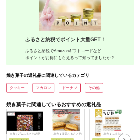
ふるさと納税でポイント大量GET！
ふるさと納税でAmazonギフトコードなど
ポイントがお得にもらえるって知ってましたか？
焼き菓子の返礼品に関連しているカテゴリ
クッキー
マカロン
ドーナツ
その他
焼き菓子に関連しているおすすめの返礼品
出典：JALふるさと納税
出典：楽天ふるさと納
出典：ふるなび
出
税