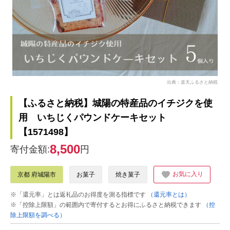
出典：楽天ふるさと納税
【ふるさと納税】城陽の特産品のイチジクを使
用 いちじくパウンドケーキセット
【1571498】
8,500
寄付金額:
円
お気に入り
京都 府城陽市
お菓子
焼き菓子
※「還元率」とは返礼品のお得度を測る指標です
（還元率とは）
※「控除上限額」の範囲内で寄付するとお得にふるさと納税できます
（控
除上限額を調べる）