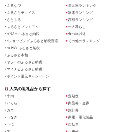
ふるなび
還元率ランキング
ふるさとチョイス
家電ランキング
さとふる
高額ランキング
ふるさとプレミアム
一人暮らし
ANAのふるさと納税
食べ物以外
dショッピングふるさと納税百選
その他のランキング
au PAY ふるさと納税
ふるさと本舗
ヤフーのふるさと納税
マイナビふるさと納税
ポイント還元キャンペーン
人気の返礼品から探す
牛肉
定期便
いくら
商品券・金券
カニ
旅行券
うなぎ
家電・電化製品
うに
自転車
米
日用品