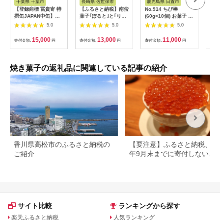
千葉県 千葉市
長崎県 佐世保市
鹿児島県 日置市
群
【登録商標 冨貴寄 特
【ふるさと納税】南蛮
No.914 ちび棒
【ふ
撰缶JAPAN中缶】
菓子｢ぽると｣と｢りん
(60g×10個) お菓子 焼
まち
お菓子 おやつ 和菓子
ごぽると｣の2種詰め
菓子 おつまみ 焼酎 ス
まち
5.0
5.0
5.0
クッキー 干菓子 金平
合わせ
ティック 小分け 常温
(1
糖 和三盆糖 甘い ギフ
常温保存【西酒造】
域：
15,000
13,000
11,000
寄付金額:
円
寄付金額:
円
寄付金額:
円
寄付
ト プレゼント お祝い
【1
千葉県 千葉市
焼き菓子の返礼品に関連している記事の紹介
香川県高松市のふるさと納税の
【要注意】ふるさと納税、20
ご紹介
年9月末までに寄付しないと
る可能性大｜10月からの制度
更を解説
サイト比較
ランキングから探す
楽天ふるさと納税
人気ランキング