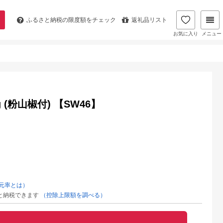
ふるさと納税の
限度額をチェック
返礼品リスト
お気に入り
メニュー
(粉山椒付) 【SW46】
元率とは）
と納税できます
（控除上限額を調べる）