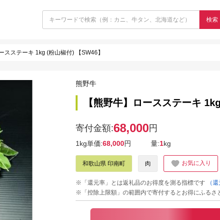
検索
スステーキ 1kg (粉山椒付) 【SW46】
熊野牛
【熊野牛】ロースステーキ 1kg 
68,000
寄付金額:
円
1kg単価:
68,000
円
量:
1
kg
お気に入り
和歌山県 印南町
肉
※「還元率」とは返礼品のお得度を測る指標です
（還
※「控除上限額」の範囲内で寄付するとお得にふるさ