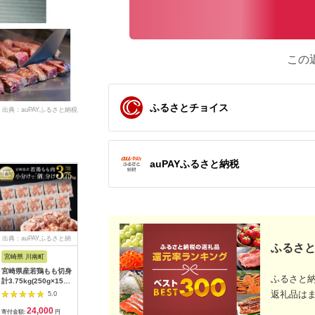
この
ふるさとチョイス
出典：auPAYふるさと納税
auPAYふるさと納税
出典：auPAYふるさと納
出典：ふるさとプレミ
出典：JALふるさと納税
出典：ふ
ふるさと
税
アム
宮崎県 川南町
鹿児島県 志布志市
兵庫県 多可町
鹿児島県 
宮崎県産若鶏もも切身
【業務用・訳あり】サ
チキンウインナー
＜定期便・
ふるさと
計3.75kg(250g×15
ラダハム(800g×3本・
（50本入り）[139]
月)＞鹿児
袋) 肉 鶏 鶏肉 カット
計2.4g) a5-328
部位食べ比
返礼品は
5.0
5.0
5.0
済
7.5kg)
24,000
15,000
12,000
6
豚肩ロー
寄付金額:
円
寄付金額:
円
寄付金額:
円
寄付金額: