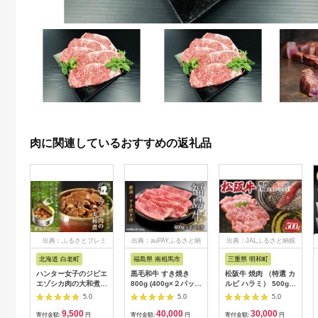
肉に関連しているおすすめの返礼品
出典：ふるさとプレミ
出典：auPAYふるさと納
出典：JALふるさと納税
アム
税
北海道 白老町
福島県 南相馬市
三重県 明和町
ハンター女子のジビエ
黒毛和牛 すき焼き
松阪牛 焼肉 （特選 カ
エゾシカ肉の大和煮 6
800g (400g×２パッ
ルビ ハラミ） 500g
缶セット AI033
ク) 福島牛 | 国産 肉
肉 牛 牛肉 和牛 ブラ
5.0
5.0
5.0
和牛 牛肉 霜降り 赤身
ンド牛 高級 国産 霜降
9,500
40,000
30,000
お肉 ギフト お取り寄
り 冷凍 ふるさと 人気
寄付金額:
円
寄付金額:
円
寄付金額:
円