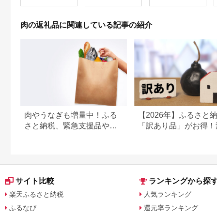
せ プレゼント 今野畜
焼肉 焼肉用 BBQ バ
産 福島 bp002-aa
ーベキュー SS38
肉の返礼品に関連している記事の紹介
肉やうなぎも増量中！ふる
【2026年】ふるさと
さと納税、緊急支援品やキ
「訳あり品」がお得！
ャンペーン中の返礼品
鮮・お肉・スイーツ返
特集
サイト比較
ランキングから探
楽天ふるさと納税
人気ランキング
ふるなび
還元率ランキング