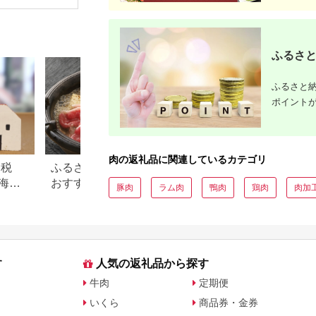
肉3部位
【スター
akn042-2
ふるさと
ふるさと納
ポイント
肉の返礼品に関連しているカテゴリ
納税
ふるさと納税のすき焼き肉
この美味しさは焼
海
おすすめランキング【2026
すめ！ふるさと納
豚肉
ラム肉
鴨肉
鶏肉
肉加
礼品
年最新版】
牛肉還元率ランキ
す
人気の返礼品から探す
牛肉
定期便
いくら
商品券・金券