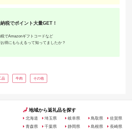
詰め合わせ
焼肉 ご当地 味付き肉
国産 牛肉 肉 平戸 希
簡単調理 レトルト 電
ゼン】
[WAU001] スピード発
少 BBQ ブランド牛
子レンジ対応 温める
7
送 最速発送 最短発送
だけ で お手軽 時短！
豚肉 味噌漬け 【00-
057-32】
納税でポイント大量GET！
税でAmazonギフトコードなど
がお得にもらえるって知ってましたか？
肉におす
税の人気
工品
牛肉
その他
ング
地域から返礼品を探す
北海道
埼玉県
岐阜県
鳥取県
佐賀県
青森県
千葉県
静岡県
島根県
長崎県