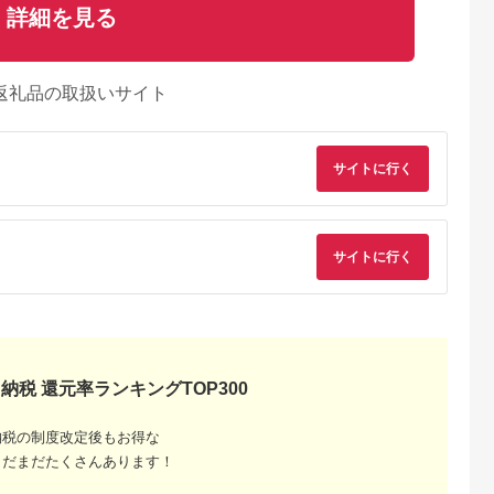
詳細を見る
返礼品の取扱いサイト
サイトに行く
サイトに行く
出典：auPAYふるさと納
るさとプレミ
出典：auPAYふるさと納
出典：auPAYふるさと
税
納税 還元率ランキングTOP300
アム
税
鹿児島県 いちき串木野
阿久根市
長崎県 対馬市
長崎県 平戸市
市
全5回(隔
【1週間以内発送】上
和牛 長崎和牛 牛肉 
レンジでチン！金の桜
納税の制度改定後もお得な
島県産黒豚3
対馬 名物 村元 の と
ルビ 味付き 200g 2
黒豚 6食分 「黒豚味
べ(総量
んちゃん 650g × 3個
ック 計約400g [萩原
まだまだたくさんあります！
5.0
5.0
5.0
噌ステーキ （90g×6
5.0
黒豚ロース・黒
セット《対馬市》【村
食肉産業 長崎県 平戸
袋）」冷蔵 小分け の
7,000
14,000
18,000
14,400
ス・黒豚バラ
元食肉センター】豚肉
市 hr42bgy410200]
円
寄付金額:
円
寄付金額:
円
寄付金額:
円
おかず セット レンジ