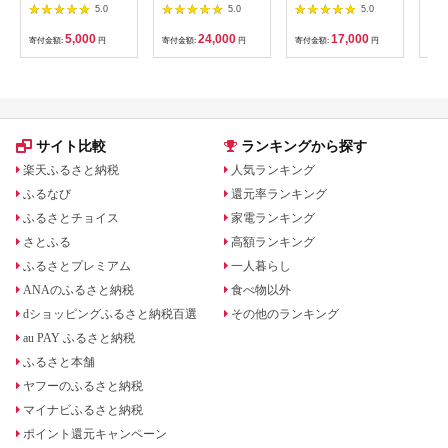
麺300g×2袋
けで漬けた無添加梅干
形県鶴岡市 アトリエ
きほ
5.0
5.0
5.0
し2kg 梅ボーイズ｜
かおる | 山葡萄 雑貨
定期
南高梅
キーホルダー ギフト
5k
5,000
24,000
17,000
寄付金額:
円
寄付金額:
円
寄付金額:
円
寄付
B201_EP6024
贈り物 お取り寄せ 返
びく
礼品
産 
飯 
ま町
サイト比較
ランキングから探す
楽天ふるさと納税
人気ランキング
ふるなび
還元率ランキング
ふるさとチョイス
家電ランキング
さとふる
高額ランキング
ふるさとプレミアム
一人暮らし
ANAのふるさと納税
食べ物以外
dショッピングふるさと納税百選
その他のランキング
au PAY ふるさと納税
ふるさと本舗
ヤフーのふるさと納税
マイナビふるさと納税
ポイント還元キャンペーン