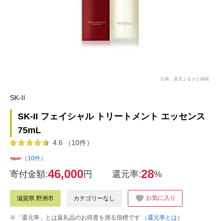
出典：楽天ふるさと納税
SK-II
SK-II フェイシャル トリートメント エッセンス
75mL
4.6 （10件）
（10件）
46,000
28
寄付金額:
円
還元率:
%
お気に入り
滋賀県 野洲市
カテゴリーなし
※「還元率」とは返礼品のお得度を測る指標です
（還元率とは）