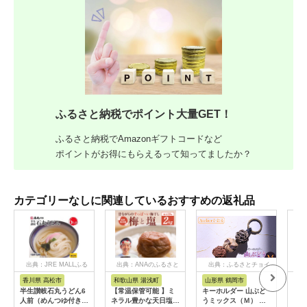
ふるさと納税でポイント大量GET！
ふるさと納税でAmazonギフトコードなど
ポイントがお得にもらえるって知ってましたか？
カテゴリーなしに関連しているおすすめの返礼品
出典：JRE MALLふる
出典：ANAのふるさと
出典：ふるさとチョイ
出
さと納税
納税
ス
香川県 高松市
和歌山県 湯浅町
山形県 鶴岡市
鹿
半生讃岐石丸うどん6
【常温保管可能 】ミ
キーホルダー 山ぶど
【ふ
人前（めんつゆ付き）
ネラル豊かな天日塩だ
うミックス（Ｍ） 山
ひか