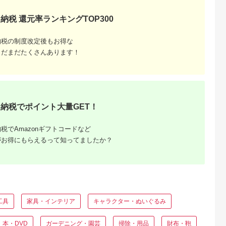
納税 還元率ランキングTOP300
納税の制度改定後もお得な
まだまだたくさんあります！
納税でポイント大量GET！
税でAmazonギフトコードなど
がお得にもらえるって知ってましたか？
工具
家具・インテリア
キャラクター・ぬいぐるみ
本・DVD
ガーデニング・園芸
掃除・用品
財布・鞄