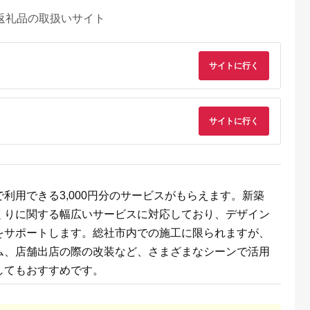
返礼品の取扱いサイト
サイトに行く
サイトに行く
るさとチョイ
出典：auPAYふるさと納
出典：ふるなび
出典：ふるラ
ス
税
和高田市
福岡県 久留米市
秋田県 秋田市
岐阜県 山県市
利用できる3,000円分のサービスがもらえます。新築
のび マルチ
水抜き要らず！想ふ種
トイレットペーパー
バブリーキッチンシ
くりに関する幅広いサービスに対応しており、デザイン
 (ロング)
のぬか漬けキット
クリネックス シング
ワー [No.715] ／ マ
ブラック
ル 長持ち 8ロール×8
クロナノバブル（フ
5.0
5.0
5.0
5.0
をサポートします。総社市内での施工に限られますが、
)
パック 日用品 新生活
インバブル） 洗浄 保
,000
33,000
21,000
9,000
83】
湿 水流切替付き 節水
円
寄付金額:
円
寄付金額:
円
寄付金額:
円
ム、店舗出店の際の改装など、さまざまなシーンで活用
日本製 岐阜県 SV21
水生活製作所 MIZSE
してもおすすめです。