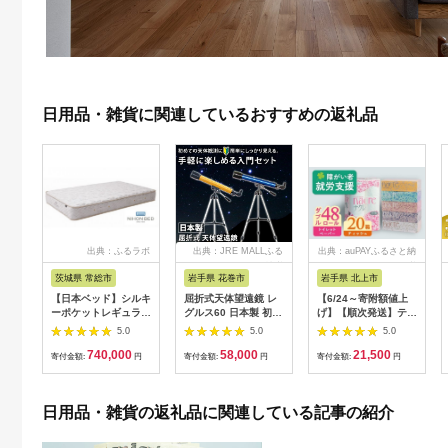
日用品・雑貨に関連しているおすすめの返礼品
出典：ふるラボ
出典：JRE MALLふる
出典：auPAYふるさと納
さと納税
税
茨城県 常総市
岩手県 花巻市
岩手県 北上市
【日本ベッド】シルキ
屈折式天体望遠鏡 レ
【6/24～寄附額値上
ーポケットレギュラー
グルス60 日本製 初心
げ】【順次発送】ティ
11334 シングル 日本
者用 スマホ撮影 (カラ
ッシュペーパー 20箱
5.0
5.0
5.0
ベッド シルキーポケ
ー：オレンジ）
＆ トイレットロール
740,000
58,000
21,500
ットレギュラー シン
【1835-2】
(ダブル) 48個 福祉施
寄付金額:
円
寄付金額:
円
寄付金額:
円
グル 通気性 ロングセ
設支援 日用品 常備品
ラー 放湿性 ※沖縄
備蓄品 box ちり紙 テ
県・離島への配送不可
ィシュー ボックステ
日用品・雑貨の返礼品に関連している記事の紹介
ィッシュ パルプ
100％ 無香料 1箱
400枚 東北産 製造元