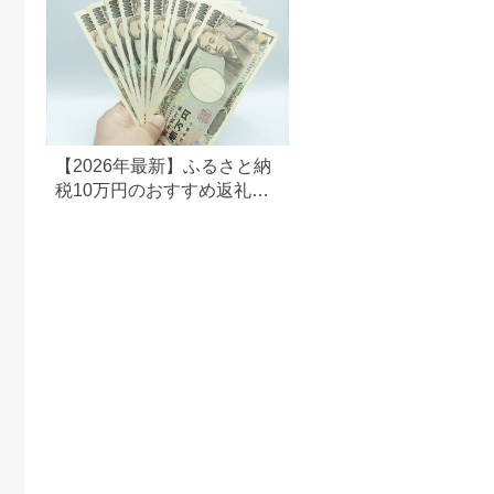
北上市 トイレットペ
ーパー ダブル シング
ル 岩手県 北上市
E0292R0806-13
【2026年最新】ふるさと納
税10万円のおすすめ返礼品
ランキング｜食品・家電・
日用品を厳選