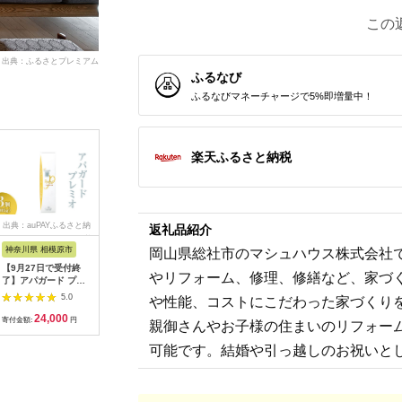
この
出典：ふるさとプレミアム
ふるなび
ふるなびマネーチャージで5%即増量中！
楽天ふるさと納税
出典：auPAYふるさと納
出典：ふるさとチョイ
出典：ふるラボ
出典：ふ
返礼品紹介
税
ス
神奈川県 相模原市
岐阜県
京都 府京丹後市
奈良県 大
岡山県総社市のマシュハウス株式会社で
【9月27日で受付終
イホシロ窯 手作り 和
丹後ちりめん はじめ
日本製 横
やリフォーム、修理、修繕など、家づ
了】アパガード プレ
菓子箸置き5種類
まして松尾です 巾着
ウォーマー
ミオ 105g 3個 | 期間
サイズ：約
あったか 
5.0
5.0
5.0
や性能、コストにこだわった家づくり
限定 歯磨き粉 ハミガ
13cm×17cm
(582-3360
24,000
10,000
10,000
8
キ 歯 デンタルケア
【11333
寄付金額:
円
寄付金額:
円
寄付金額:
円
寄付金額:
親御さんやお子様の住まいのリフォー
可能です。結婚や引っ越しのお祝いと