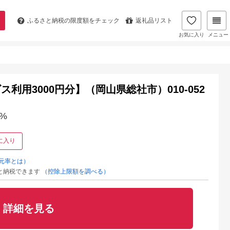
ふるさと納税の
限度額をチェック
返礼品リスト
お気に入り
メニュー
用3000円分】（岡山県総社市）010-052
%
に入り
元率とは）
と納税できます
（控除上限額を調べる）
詳細を見る