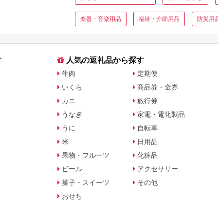
楽器・音楽用品
福祉・介助用品
防災用
す
人気の返礼品から探す
牛肉
定期便
いくら
商品券・金券
カニ
旅行券
うなぎ
家電・電化製品
うに
自転車
米
日用品
果物・フルーツ
化粧品
ビール
アクセサリー
菓子・スイーツ
その他
おせち