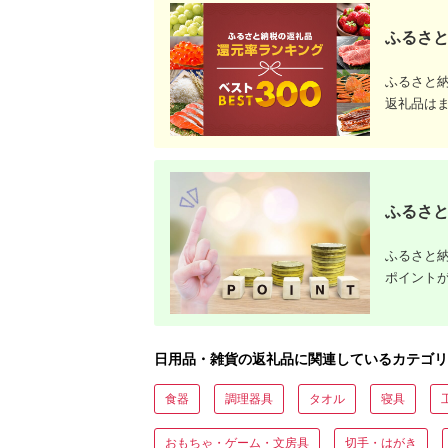
ふるさと
ふるさと
返礼品は
ふるさと
ふるさと納
ポイント
日用品・雑貨の返礼品に関連しているカテゴリ
食器
調理器具
タオル
寝具
おもちゃ・ゲーム・文房具
切手・はがき