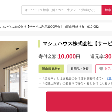
検索
シュハウス株式会社【サービス利用3000円分】（岡山県総社市）010-052
マシュハウス株式会社【サービス利
10,000
30
寄付金額:
円
還元率:
お気
岡山県 総社市
日用品・雑貨
※「還元率」とは返礼品のお得度を測る指標です
（還
※「控除上限額」の範囲内で寄付するとお得にふるさ