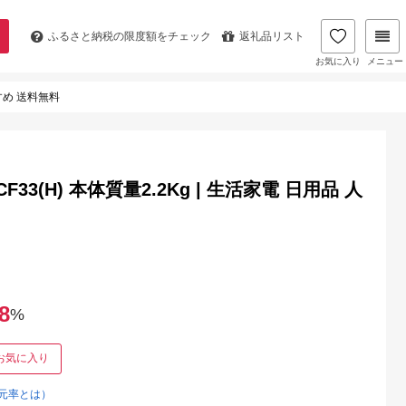
ふるさと納税の
限度額をチェック
返礼品リスト
お気に入り
メニュー
すすめ 送料無料
33(H) 本体質量2.2Kg | 生活家電 日用品 人
8
%
お気に入り
元率とは）