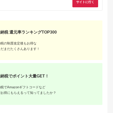
サイトに行く
NAのふるさと
出典：楽天ふるさと納
出典：楽天ふるさと納
出典：ANAのふるさ
納税
税
税
納
納税 還元率ランキングTOP300
雲市
京都 府京都市
香川県 坂出市
新潟県 南魚沼市
からの贈り物
【ふるさと納税】【辻
【ふるさと納税】〈定
【令和8年産新米予
を超えた超ト
為商店】銀だら西京漬
期便3回〉創業100
約】精米5kg 南魚沼
納税の制度改定後もお得な
【トマト と
けセット 8切 ［ 京都
年！老舗の八百屋がチ
産にじのきらめき・
5.0
5.0
5.0
5.0
まだまだたくさんあります！
 やさい 新鮮
鮮魚専門店 西京漬け
ョイスした厳選やさい
家直送_AG【銘柄米
4,000
22,000
36,000
16,000
贈答 出雲 出
セット 銀鱈 人気 おす
と旬の果物の詰め合わ
ブランド米 精米 にじ
円
寄付金額:
円
寄付金額:
円
寄付金額:
円
すめ 人気】
すめ グルメ 海鮮 お取
せ | 香川県 坂出市 香
のきらめき 魚沼産 新
り寄せ 通販 送料無料
川 四国 楽天ふるさと
潟米 産地直送 お米 
ふるさと納税 ］
納税 返礼品 支援 お取
こめ コメ ご飯 ごは
り寄せグルメ 取り寄
ん】【令和8年10月
せ グルメ 食品 フルー
旬から1ヶ月以内に順
ツ 果物 くだもの 野菜
次発送予定】
納税でポイント大量GET！
定期便 やさい 詰め合
わせ セット
税でAmazonギフトコードなど
がお得にもらえるって知ってましたか？