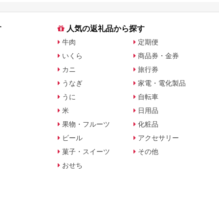
す
人気の返礼品から探す
牛肉
定期便
いくら
商品券・金券
カニ
旅行券
うなぎ
家電・電化製品
うに
自転車
米
日用品
果物・フルーツ
化粧品
ビール
アクセサリー
菓子・スイーツ
その他
おせち