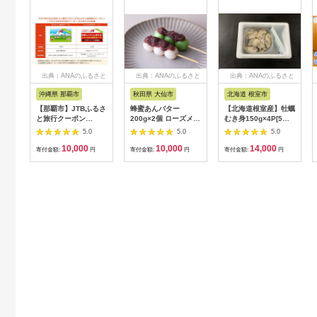
出典：ANAのふるさと
出典：ANAのふるさと
出典：ANAのふるさと
納税
納税
納税
沖縄県 那覇市
秋田県 大仙市
北海道 根室市
【那覇市】JTBふるさ
蜂蜜あんバター
【北海道根室産】牡蠣
と旅行クーポン
200g×2個 ローズメイ
むき身150g×4P[5月
（3,000円分）有効期
[あんバター はちみ
下旬以降発送] A-
5.0
5.0
5.0
間3年（Eメール発
つ 発酵バター あん
54007
10,000
10,000
14,000
行）｜旅行 トラベル
こ 水あめ不使用 秋
寄付金額:
円
寄付金額:
円
寄付金額:
円
予約 国内旅行 JTB 宿
田県 大仙市]
泊 観光 体験 旅行券
宿泊券 旅行予約 ホテ
ル 旅館 チケット 子供
子連れ カップル 家族
人気 おすすめ 旅行ク
ーポン 店頭 オンライ
ン ネット予約 電話 有
効期間3年