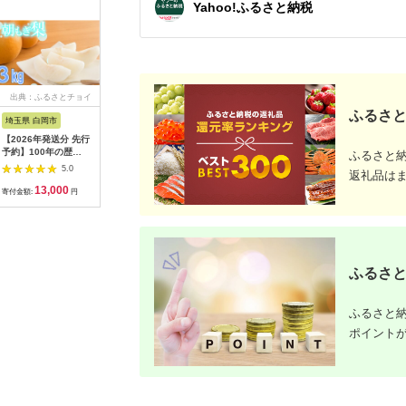
Yahoo!ふるさと納税
出典：ふるさとチョイ
出典：ANAのふるさと
出典：ANAのふるさと
出典：A
ス
納税
納税
ふるさと
埼玉県 白岡市
北海道 津別町
愛知県 碧南市
島根県 出
【2026年発送分 先行
㈱山上木工 トレイL
【先行受付】2027年1
出雲の國
予約】100年の歴
（１枚板） | 無垢材
月～6月毎月発送 ま
～トマト
ふるさと
史！！ アライファー
天然木 ナラ シンプル
るでトマトの宝石箱！
マト2kg
5.0
5.0
5.0
返礼品は
ムの「朝もぎ梨」幸
パン キッチン 美しい
ジュエリートマトの定
まと 野菜
13,000
40,000
40,000
2
水・豊水・あきづき
おしゃれ オシャレ 手
期便 約700g×6回コ
産地直送 
寄付金額:
円
寄付金額:
円
寄付金額:
円
寄付金額:
約3kg 【11246-
作り ハンドメイド 北
ース H004-210
雲市 おす
0352】
海道 津別町 送料無料
ふるさと
ふるさと納
ポイント