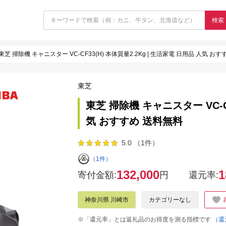
検索
東芝 掃除機 キャニスター VC-CF33(H) 本体質量2.2Kg | 生活家電 日用品 人気 お
東芝
東芝 掃除機 キャニスター VC-CF
気 おすすめ 送料無料
5.0 （1件）
（1件）
132,000
1
寄付金額:
円
還元率:
神奈川県 川崎市
カテゴリーなし
※「還元率」とは返礼品のお得度を測る指標です
（還