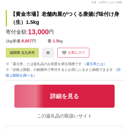
出典：auPAYふるさと納税
【黄金市場】老舗肉屋がつくる唐揚げ味付け身
（生）1.5kg
13,000
寄付金額:
円
1kg単価:
8,667
円
量:
1.5
kg
お気に入り
福岡県 北九州市
肉
※「還元率」とは返礼品のお得度を測る指標です
（還元率とは）
※「控除上限額」の範囲内で寄付するとお得にふるさと納税できます
（控
除上限額を調べる）
詳細を見る
この返礼品の取扱いサイト