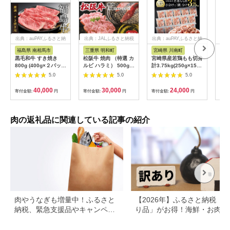
出典：auPAYふるさと納
出典：JALふるさと納税
出典：auPAYふるさと納
出典
税
税
福島県 南相馬市
三重県 明和町
宮崎県 川南町
兵
黒毛和牛 すき焼き
松阪牛 焼肉 （特選 カ
宮崎県産若鶏もも切身
チキ
800g (400g×２パッ
ルビ ハラミ） 500g
計3.75kg(250g×15
（5
ク) 福島牛 | 国産 肉
肉 牛 牛肉 和牛 ブラ
袋) 肉 鶏 鶏肉 カット
5.0
5.0
5.0
和牛 牛肉 霜降り 赤身
ンド牛 高級 国産 霜降
済
お肉 ギフト お取り寄
り 冷凍 ふるさと 人気
40,000
30,000
24,000
寄付金額:
円
寄付金額:
円
寄付金額:
円
寄付
せ プレゼント 今野畜
焼肉 焼肉用 BBQ バ
産 福島 bp002-aa
ーベキュー SS38
肉の返礼品に関連している記事の紹介
肉やうなぎも増量中！ふるさと
【2026年】ふるさと納税「
納税、緊急支援品やキャンペー
り品」がお得！海鮮・お肉・
ン中の返礼品
イーツ返礼品特集