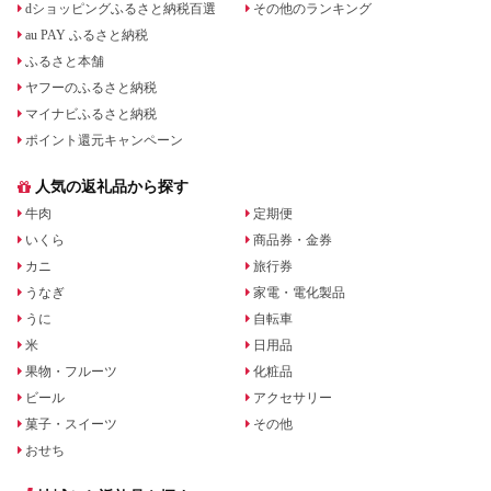
dショッピングふるさと納税百選
その他のランキング
au PAY ふるさと納税
ふるさと本舗
ヤフーのふるさと納税
マイナビふるさと納税
ポイント還元キャンペーン
人気の返礼品から探す
牛肉
定期便
いくら
商品券・金券
カニ
旅行券
うなぎ
家電・電化製品
うに
自転車
米
日用品
果物・フルーツ
化粧品
ビール
アクセサリー
菓子・スイーツ
その他
おせち