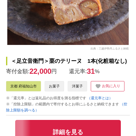
出典：三越伊勢丹ふるさと納税
＜足立音衛門＞栗のテリーヌ 1本(化粧箱なし)
22,000
31
寄付金額:
円
還元率:
%
お気に入り
京都 府福知山市
お菓子
洋菓子
※「還元率」とは返礼品のお得度を測る指標です
（還元率とは）
※「控除上限額」の範囲内で寄付するとお得にふるさと納税できます
（控
除上限額を調べる）
詳細を見る