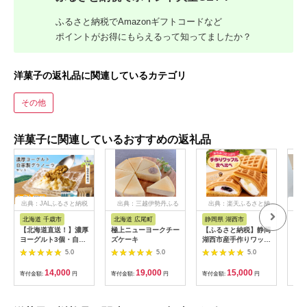
ふるさと納税でAmazonギフトコードなど
ポイントがお得にもらえるって知ってましたか？
洋菓子の返礼品に関連しているカテゴリ
その他
洋菓子に関連しているおすすめの返礼品
出典：JALふるさと納税
出典：三越伊勢丹ふる
出典：楽天ふるさと納
出
さと納税
税
北海道 千歳市
北海道 広尾町
静岡県 湖西市
大
【北海道直送！】濃厚
極上ニューヨークチー
【ふるさと納税】静岡
【お
ヨーグルト3個・自家
ズケーキ
湖西市産手作りワッフ
ーキ
製グラノーラ3個セッ
ル(7個入りパック)
の「
5.0
5.0
5.0
ト
【配送不可地域：離
キ」
島】【1607597】
ン 
14,000
19,000
15,000
寄付金額:
円
寄付金額:
円
寄付金額:
円
寄付
ョコ）