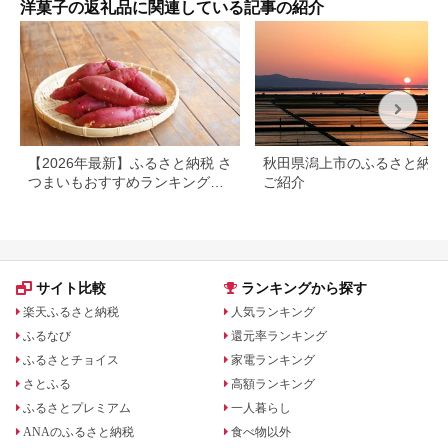
洋菓子の返礼品に関連している記事の紹介
【2026年最新】ふるさと納税 さ
秋田県潟上市のふるさと納税
つまいもおすすめランキング｜
ご紹介
還元率・量・口コミで厳選
サイト比較
ランキングから探す
楽天ふるさと納税
人気ランキング
ふるなび
還元率ランキング
ふるさとチョイス
家電ランキング
さとふる
高額ランキング
ふるさとプレミアム
一人暮らし
ANAのふるさと納税
食べ物以外