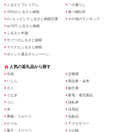
ふるさとプレミアム
一人暮らし
ANAのふるさと納税
食べ物以外
dショッピングふるさと納税百選
その他のランキング
au PAY ふるさと納税
ふるさと本舗
ヤフーのふるさと納税
マイナビふるさと納税
ポイント還元キャンペーン
人気の返礼品から探す
牛肉
定期便
いくら
商品券・金券
カニ
旅行券
うなぎ
家電・電化製品
うに
自転車
米
日用品
果物・フルーツ
化粧品
ビール
アクセサリー
菓子・スイーツ
その他