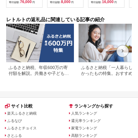
76,000
8,000
16,000
寄付金額:
円
寄付金額:
円
寄付金額:
円
寄付
深い 濃厚 チキン 白ワ
こ 昆布 かつお削りぶ
ジュ
イン ブラックペッパ
し ごま 特製たれ 手軽
クで
ー 防災 綾瀬市 神奈川
簡単 ごはんのお供 お
ーよ
県
酒のおつまみ お弁当
レトルトの返礼品に関連している記事の紹介
保存食 非常食 アウト
ドア K03021
ふるさと納税、年収600万の寄
ふるさと納税「一人暮らし」
付額を解説。共働きや子どもが
かったもの特集。おすすめ返
いる場合も
品を紹介
サイト比較
ランキングから探す
楽天ふるさと納税
人気ランキング
ふるなび
還元率ランキング
ふるさとチョイス
家電ランキング
さとふる
高額ランキング