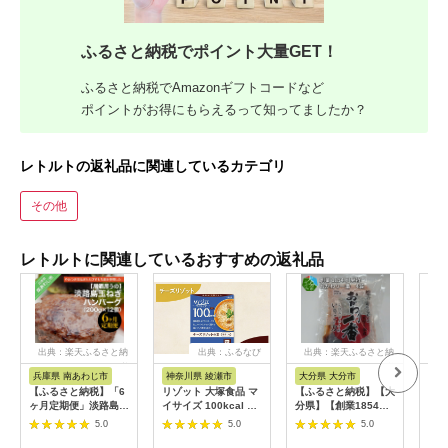
ふるさと納税でポイント大量GET！
ふるさと納税でAmazonギフトコードなど
ポイントがお得にもらえるって知ってましたか？
レトルトの返礼品に関連しているカテゴリ
その他
レトルトに関連しているおすすめの返礼品
出典：楽天ふるさと納
出典：ふるなび
出典：楽天ふるさと納
税
税
兵庫県 南あわじ市
神奈川県 綾瀬市
大分県 大分市
鹿
【ふるさと納税】「6
リゾット 大塚食品 マ
【ふるさと納税】【大
i2
ヶ月定期便」淡路島玉
イサイズ 100kcal チ
分県】【創業1854
使用
ねぎハンバーグ
ーズリゾットの素 10
年】【発祥】おかわり
1.5
5.0
5.0
5.0
200g×12個（冷凍）
個 ゴーダ パルメザン
一番 4袋 佃煮セット
パッ
×6ヶ月
エダム チェダー コク
惣菜 国産 煮干し いり
たま