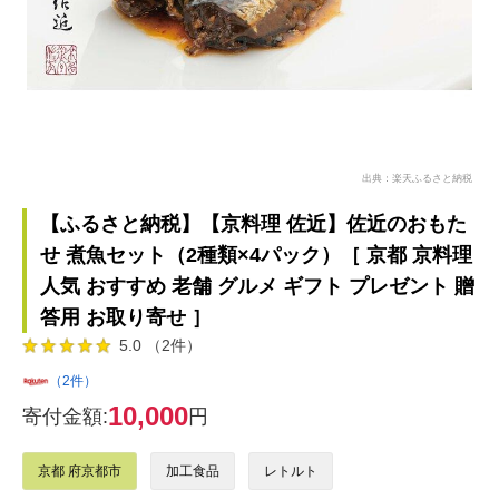
出典：楽天ふるさと納税
【ふるさと納税】【京料理 佐近】佐近のおもた
せ 煮魚セット（2種類×4パック）［ 京都 京料理
人気 おすすめ 老舗 グルメ ギフト プレゼント 贈
答用 お取り寄せ ］
5.0 （2件）
（2件）
10,000
寄付金額:
円
京都 府京都市
加工食品
レトルト