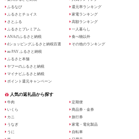
ふるなび
還元率ランキング
ふるさとチョイス
家電ランキング
さとふる
高額ランキング
ふるさとプレミアム
一人暮らし
ANAのふるさと納税
食べ物以外
dショッピングふるさと納税百選
その他のランキング
au PAY ふるさと納税
ふるさと本舗
ヤフーのふるさと納税
マイナビふるさと納税
ポイント還元キャンペーン
人気の返礼品から探す
牛肉
定期便
いくら
商品券・金券
カニ
旅行券
うなぎ
家電・電化製品
うに
自転車