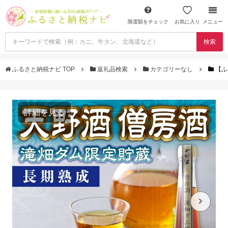
限度額をチェック
お気に入り
メニュー
検索
ふるさと納税ナビ TOP
返礼品検索
カテゴリーなし
【ふ
詳細を見る