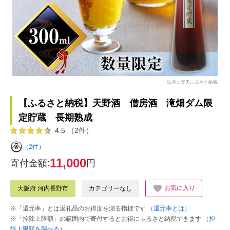
出典：楽天ふるさと納税
【ふるさと納税】天野酒 僧房酒 滝畑ダム限
定貯蔵 長期熟成
4.5 （2件）
（2件）
11,000
寄付金額:
円
お気に入り
大阪府 河内長野市
カテゴリーなし
※「還元率」とは返礼品のお得度を測る指標です
（還元率とは）
※「控除上限額」の範囲内で寄付するとお得にふるさと納税できます
（控
除上限額を調べる）