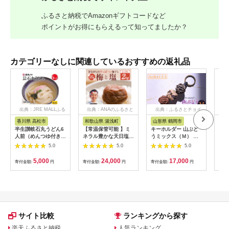
ふるさと納税でAmazonギフトコードなど
ポイントがお得にもらえるって知ってましたか？
カテゴリーなしに関連しているおすすめの返礼品
出典：JRE MALLふる
出典：ANAのふるさと
出典：ふるさとチョイ
出
さと納税
納税
ス
香川県 高松市
和歌山県 湯浅町
山形県 鶴岡市
佐
半生讃岐石丸うどん6
【常温保管可能 】ミ
キーホルダー 山ぶど
【伊
人前（めんつゆ付き）
ネラル豊かな天日塩だ
うミックス（Ｍ） 山
ース
麺300g×2袋
けで漬けた無添加梅干
形県鶴岡市 アトリエ
5.0
5.0
5.0
し2kg 梅ボーイズ｜
かおる | 山葡萄 雑貨
南高梅
キーホルダー ギフト
5,000
24,000
17,000
寄付金額:
円
寄付金額:
円
寄付金額:
円
寄付
B201_EP6024
贈り物 お取り寄せ 返
礼品
サイト比較
ランキングから探す
楽天ふるさと納税
人気ランキング