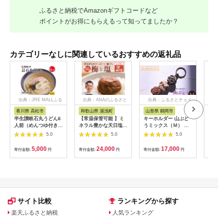
ふるさと納税でAmazonギフトコードなど
ポイントがお得にもらえるって知ってましたか？
カテゴリーなしに関連しているおすすめの返礼品
出典：JRE MALLふる
出典：ANAのふるさと
出典：ふるさとチョイ
出
さと納税
納税
ス
香川県 高松市
和歌山県 湯浅町
山形県 鶴岡市
佐
半生讃岐石丸うどん6
【常温保管可能 】ミ
キーホルダー 山ぶど
【伊
人前（めんつゆ付き）
ネラル豊かな天日塩だ
うミックス（Ｍ） 山
ース
麺300g×2袋
けで漬けた無添加梅干
形県鶴岡市 アトリエ
5.0
5.0
5.0
し2kg 梅ボーイズ｜
かおる | 山葡萄 雑貨
南高梅
キーホルダー ギフト
5,000
24,000
17,000
寄付金額:
円
寄付金額:
円
寄付金額:
円
寄付
B201_EP6024
贈り物 お取り寄せ 返
礼品
サイト比較
ランキングから探す
楽天ふるさと納税
人気ランキング