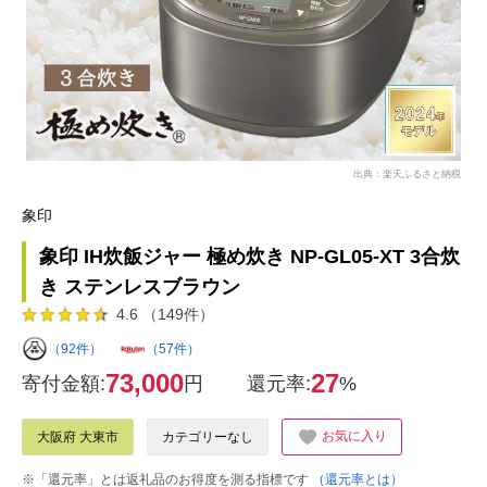
出典：楽天ふるさと納税
象印
象印 IH炊飯ジャー 極め炊き NP-GL05-XT 3合炊
き ステンレスブラウン
4.6 （149件）
（92件）
（57件）
73,000
27
寄付金額:
円
還元率:
%
お気に入り
大阪府 大東市
カテゴリーなし
※「還元率」とは返礼品のお得度を測る指標です
（還元率とは）