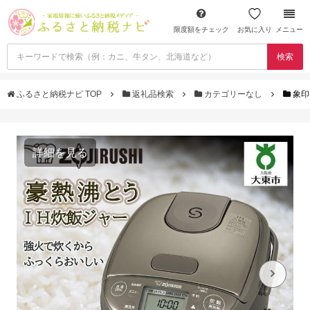
限度額をチェック
お気に入り
メニュー
検索
ふるさと納税ナビ TOP
返礼品検索
カテゴリーなし
象印
詳細を見る