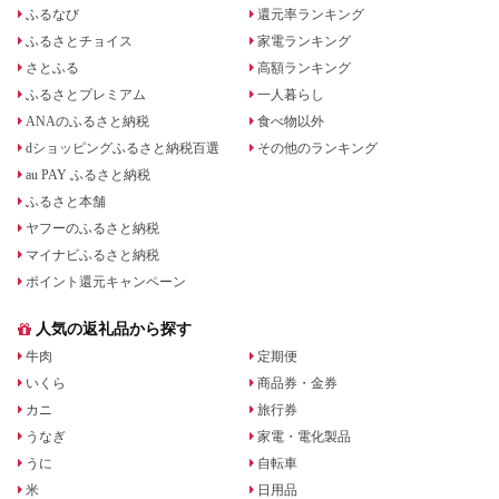
ふるなび
還元率ランキング
ふるさとチョイス
家電ランキング
さとふる
高額ランキング
ふるさとプレミアム
一人暮らし
ANAのふるさと納税
食べ物以外
dショッピングふるさと納税百選
その他のランキング
au PAY ふるさと納税
ふるさと本舗
ヤフーのふるさと納税
マイナビふるさと納税
ポイント還元キャンペーン
人気の返礼品から探す
牛肉
定期便
いくら
商品券・金券
カニ
旅行券
うなぎ
家電・電化製品
うに
自転車
米
日用品