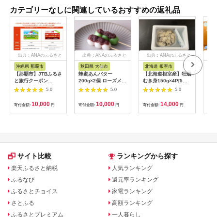
カテゴリーなしに関連しているおすすめの返礼品
出典：ANAのふるさと
出典：ANAのふるさと
出典：ANAのふるさと
出
納税
納税
納税
沖縄県 那覇市
秋田県 大仙市
北海道 根室市
埼
【那覇市】JTBふるさ
蜂蜜あんバター
【北海道根室産】牡蠣
【2
と旅行クーポン
200g×2個 ローズメイ
むき身150g×4P[5月
予約
（3,000円分）有効期
[あんバター はちみ
下旬以降発送] A-
史！
5.0
5.0
5.0
間3年（Eメール発
つ 発酵バター あん
54007
ムの
行）｜旅行 トラベル
こ 水あめ不使用 秋
水・
10,000
10,000
14,000
寄付金額:
円
寄付金額:
円
寄付金額:
円
寄付
予約 国内旅行 JTB 宿
田県 大仙市]
約3
泊 観光 体験 旅行券
03
宿泊券 旅行予約 ホテ
ル 旅館 チケット 子供
子連れ カップル 家族
人気 おすすめ 旅行ク
ーポン 店頭 オンライ
サイト比較
ランキングから探す
ン ネット予約 電話 有
効期間3年
楽天ふるさと納税
人気ランキング
ふるなび
還元率ランキング
ふるさとチョイス
家電ランキング
さとふる
高額ランキング
ふるさとプレミアム
一人暮らし