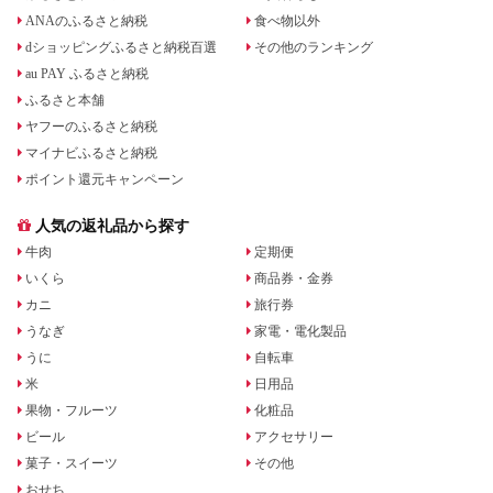
ANAのふるさと納税
食べ物以外
dショッピングふるさと納税百選
その他のランキング
au PAY ふるさと納税
ふるさと本舗
ヤフーのふるさと納税
マイナビふるさと納税
ポイント還元キャンペーン
人気の返礼品から探す
牛肉
定期便
いくら
商品券・金券
カニ
旅行券
うなぎ
家電・電化製品
うに
自転車
米
日用品
果物・フルーツ
化粧品
ビール
アクセサリー
菓子・スイーツ
その他
おせち