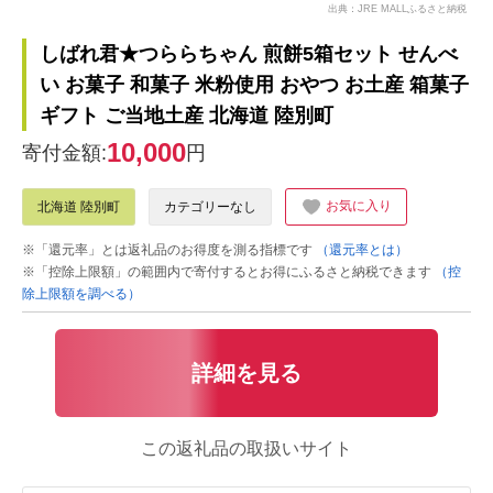
出典：JRE MALLふるさと納税
しばれ君★つららちゃん 煎餅5箱セット せんべ
い お菓子 和菓子 米粉使用 おやつ お土産 箱菓子
ギフト ご当地土産 北海道 陸別町
10,000
寄付金額:
円
お気に入り
北海道 陸別町
カテゴリーなし
※「還元率」とは返礼品のお得度を測る指標です
（還元率とは）
※「控除上限額」の範囲内で寄付するとお得にふるさと納税できます
（控
除上限額を調べる）
詳細を見る
この返礼品の取扱いサイト