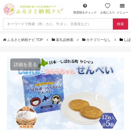
限度額をチェック
お気に入り
メニュー
検索
ふるさと納税ナビ TOP
返礼品検索
カテゴリーなし
しば
詳細を見る