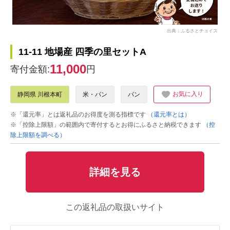
出典：ふるさとチョイス
11-11 地場産 四季の里セットA
11,000
寄付金額:
円
お気に入り
静岡県 川根本町
米・パン
パン
※「還元率」とは返礼品のお得度を測る指標です
（還元率とは）
※「控除上限額」の範囲内で寄付するとお得にふるさと納税できます
（控
除上限額を調べる）
詳細を見る
この返礼品の取扱いサイト