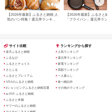
【2026年最新】ふるさと納税 人
【2026年最新】ふるさと納
気のパン特集！還元率ランキン
「フライパン」還元率ランキ
グ付き
グ！人気返礼品もご紹介
サイト比較
ランキングから探す
楽天ふるさと納税
人気ランキング
ふるなび
還元率ランキング
ふるさとチョイス
家電ランキング
さとふる
高額ランキング
ふるさとプレミアム
一人暮らし
ANAのふるさと納税
食べ物以外
dショッピングふるさと納税百選
その他のランキング
au PAY ふるさと納税
ふるさと本舗
ヤフーのふるさと納税
マイナビふるさと納税