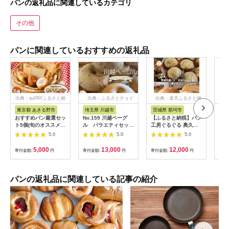
パンの返礼品に関連しているカテゴリ
その他
パンに関連しているおすすめの返礼品
出典：auPAYふるさと納
出典：ふるさとチョイ
出典：楽天ふるさと納
税
ス
税
東京都 あきる野市
埼玉県 川越市
茨城県 那珂市
栃
おすすめパン厳選セッ
No.159 川越ベーグ
【ふるさと納税】パン
お米
ト5個(旬のオススメパ
ル バラエティセット
工房ぐるぐる 奥久慈
クス
ンセット)
【VANITOY
卵のとろ〜りクリーム
袋_
5.0
5.0
5.0
【1497079】
BAGEL】 ／ もっち
パン 5個 究極の塩バ
クス
り 明太子 チョコ トマ
タ−メロンパン 4個 合
送料
5,000
13,000
12,000
寄付金額:
円
寄付金額:
円
寄付金額:
円
寄付
トベーコン ほうれん
計9個セット クリーム
プレ
草 埼玉県
パン メロンパン スイ
ーム
ーツ パン お土産 お取
_【
り寄せ 冷凍 プレゼン
パンの返礼品に関連している記事の紹介
ト 食べ物 ギフト お中
元 冷凍パン お取り寄
せスイーツ 美味しい
送料無料