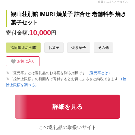
出典：ふるさとチョイス
観山荘別館 IMURI 焼菓子 詰合せ 老舗料亭 焼き
菓子セット
10,000
寄付金額:
円
福岡県 北九州市
お菓子
焼き菓子
その他
お気に入り
※「還元率」とは返礼品のお得度を測る指標です
（還元率とは）
※「控除上限額」の範囲内で寄付するとお得にふるさと納税できます
（控
除上限額を調べる）
詳細を見る
この返礼品の取扱いサイト