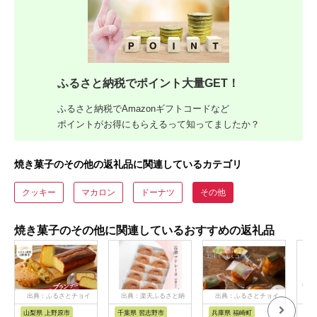
ふるさと納税でポイント大量GET！
ふるさと納税でAmazonギフトコードなど
ポイントがお得にもらえるって知ってましたか？
焼き菓子のその他の返礼品に関連しているカテゴリ
クッキー
マカロン
ドーナツ
その他
焼き菓子のその他に関連しているおすすめの返礼品
出典：ふるさとチョイ
出典：楽天ふるさと納
出典：ふるさとチョイ
出
ス
税
ス
山梨県 上野原市
千葉県 習志野市
兵庫県 福崎町
三