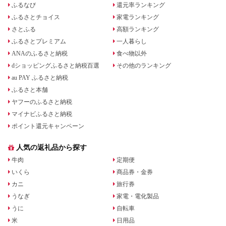
ふるなび
還元率ランキング
ふるさとチョイス
家電ランキング
さとふる
高額ランキング
ふるさとプレミアム
一人暮らし
ANAのふるさと納税
食べ物以外
dショッピングふるさと納税百選
その他のランキング
au PAY ふるさと納税
ふるさと本舗
ヤフーのふるさと納税
マイナビふるさと納税
ポイント還元キャンペーン
人気の返礼品から探す
牛肉
定期便
いくら
商品券・金券
カニ
旅行券
うなぎ
家電・電化製品
うに
自転車
米
日用品