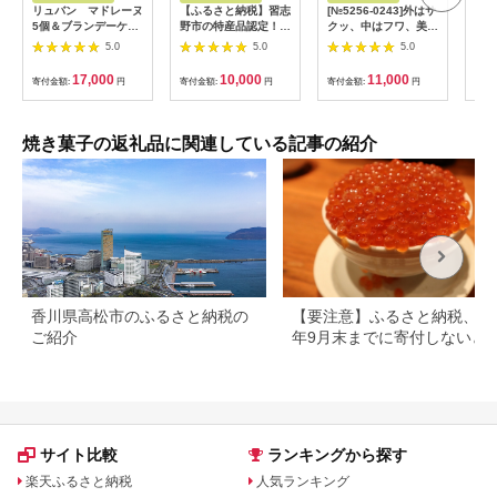
リュバン マドレーヌ
【ふるさと納税】習志
[№5256-0243]外はサ
10
5個＆ブランデーケー
野市の特産品認定！お
クッ、中はフワ、美味
ー・
キセット
店の定番 谷津マドレ
しいスコーン10個
NA
5.0
5.0
5.0
ーヌ（10個/個包装）
17,000
10,000
11,000
寄付金額:
円
寄付金額:
円
寄付金額:
円
寄付
焼き菓子の返礼品に関連している記事の紹介
香川県高松市のふるさと納税の
【要注意】ふるさと納税、20
ご紹介
年9月末までに寄付しないと
る可能性大｜10月からの制度
更を解説
サイト比較
ランキングから探す
楽天ふるさと納税
人気ランキング