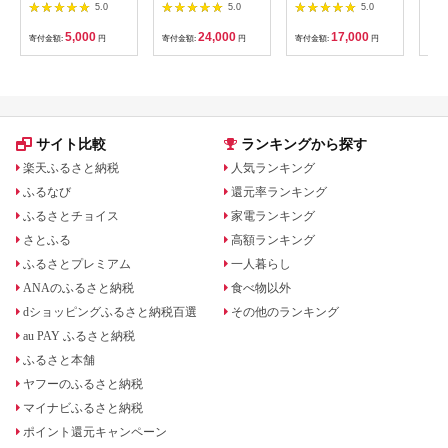
麺300g×2袋
けで漬けた無添加梅干
形県鶴岡市 アトリエ
5.0
5.0
5.0
し2kg 梅ボーイズ｜
かおる | 山葡萄 雑貨
南高梅
キーホルダー ギフト
5,000
24,000
17,000
寄付金額:
円
寄付金額:
円
寄付金額:
円
寄付
B201_EP6024
贈り物 お取り寄せ 返
礼品
サイト比較
ランキングから探す
楽天ふるさと納税
人気ランキング
ふるなび
還元率ランキング
ふるさとチョイス
家電ランキング
さとふる
高額ランキング
ふるさとプレミアム
一人暮らし
ANAのふるさと納税
食べ物以外
dショッピングふるさと納税百選
その他のランキング
au PAY ふるさと納税
ふるさと本舗
ヤフーのふるさと納税
マイナビふるさと納税
ポイント還元キャンペーン