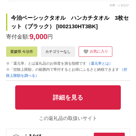
出典：ふるなび
今治ベーシックタオル ハンカチタオル 3枚セ
ット（ブラック） [I002130HT3BK]
9,000
寄付金額:
円
お気に入り
愛媛県 今治市
カテゴリーなし
※「還元率」とは返礼品のお得度を測る指標です
（還元率とは）
※「控除上限額」の範囲内で寄付するとお得にふるさと納税できます
（控
除上限額を調べる）
詳細を見る
この返礼品の取扱いサイト