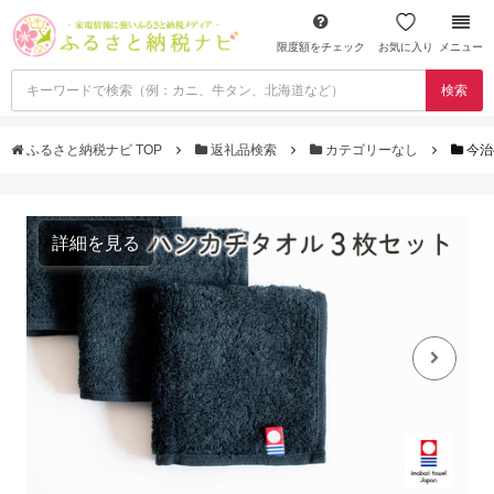
限度額をチェック
お気に入り
メニュー
検索
ふるさと納税ナビ TOP
返礼品検索
カテゴリーなし
今治
詳細を見る