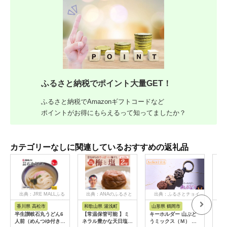
ふるさと納税でポイント大量GET！
ふるさと納税でAmazonギフトコードなど
ポイントがお得にもらえるって知ってましたか？
カテゴリーなしに関連しているおすすめの返礼品
出典：JRE MALLふる
出典：ANAのふるさと
出典：ふるさとチョイ
出
さと納税
納税
ス
香川県 高松市
和歌山県 湯浅町
山形県 鶴岡市
佐
半生讃岐石丸うどん6
【常温保管可能 】ミ
キーホルダー 山ぶど
【伊
人前（めんつゆ付き）
ネラル豊かな天日塩だ
うミックス（Ｍ） 山
ース