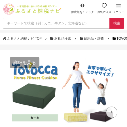
限度額をチェック
お気に入り
メニュー
検索
ふるさと納税ナビ TOP
返礼品検索
日用品・雑貨
TOV
詳細を見る