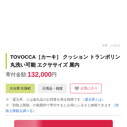
出典：ふるなび
TOVOCCA［カーキ］ クッション トランポリン
丸洗い可能 エクササイズ 屋内
132,000
寄付金額:
円
お気に入り
大分県 玖珠町
日用品・雑貨
※「還元率」とは返礼品のお得度を測る指標です
（還元率とは）
※「控除上限額」の範囲内で寄付するとお得にふるさと納税できます
（控
除上限額を調べる）