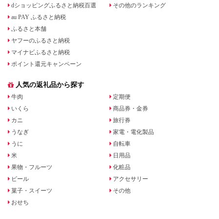
dショッピングふるさと納税百選
その他のランキング
au PAY ふるさと納税
ふるさと本舗
ヤフーのふるさと納税
マイナビふるさと納税
ポイント還元キャンペーン
人気の返礼品から探す
牛肉
定期便
いくら
商品券・金券
カニ
旅行券
うなぎ
家電・電化製品
うに
自転車
米
日用品
果物・フルーツ
化粧品
ビール
アクセサリー
菓子・スイーツ
その他
おせち