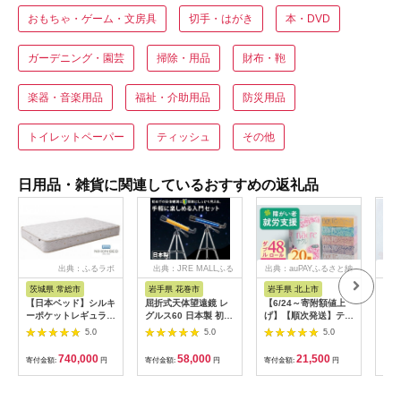
おもちゃ・ゲーム・文房具
切手・はがき
本・DVD
ガーデニング・園芸
掃除・用品
財布・鞄
楽器・音楽用品
福祉・介助用品
防災用品
トイレットペーパー
ティッシュ
その他
日用品・雑貨に関連しているおすすめの返礼品
出典：ふるラボ
出典：JRE MALLふる
出典：auPAYふるさと納
出
さと納税
税
茨城県 常総市
岩手県 花巻市
岩手県 北上市
岐
【日本ベッド】シルキ
屈折式天体望遠鏡 レ
【6/24～寄附額値上
イホ
ーポケットレギュラー
グルス60 日本製 初心
げ】【順次発送】ティ
菓子
11334 シングル 日本
者用 スマホ撮影 (カラ
ッシュペーパー 20箱
5.0
5.0
5.0
ベッド シルキーポケ
ー：オレンジ）
＆ トイレットロール
ットレギュラー シン
【1835-2】
(ダブル) 48個 福祉施
740,000
58,000
21,500
寄付金額:
円
寄付金額:
円
寄付金額:
円
寄付
グル 通気性 ロングセ
設支援 日用品 常備品
ラー 放湿性 ※沖縄
備蓄品 box ちり紙 テ
県・離島への配送不可
ィシュー ボックステ