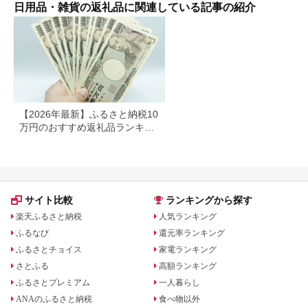
ィッシュ パルプ
日用品・雑貨の返礼品に関連している記事の紹介
100％ 無香料 1箱
400枚 東北産 製造元
北上市 トイレットペ
ーパー ダブル シング
ル 岩手県 北上市
E0292R0806-13
【2026年最新】ふるさと納税10
万円のおすすめ返礼品ランキン
グ｜食品・家電・日用品を厳選
サイト比較
ランキングから探す
楽天ふるさと納税
人気ランキング
ふるなび
還元率ランキング
ふるさとチョイス
家電ランキング
さとふる
高額ランキング
ふるさとプレミアム
一人暮らし
ANAのふるさと納税
食べ物以外