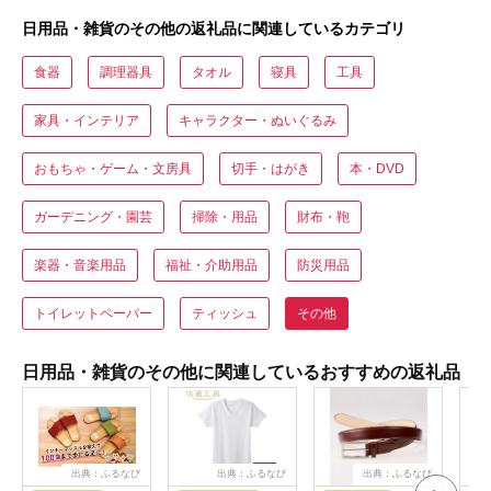
日用品・雑貨のその他の返礼品に関連しているカテゴリ
食器
調理器具
タオル
寝具
工具
家具・インテリア
キャラクター・ぬいぐるみ
おもちゃ・ゲーム・文房具
切手・はがき
本・DVD
ガーデニング・園芸
掃除・用品
財布・鞄
楽器・音楽用品
福祉・介助用品
防災用品
トイレットペーパー
ティッシュ
その他
日用品・雑貨のその他に関連しているおすすめの返礼品
出典：ふるなび
出典：ふるなび
出典：ふるなび