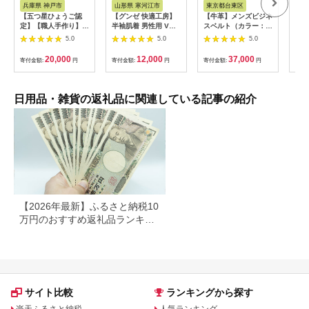
兵庫県 神戸市
山形県 寒河江市
東京都台東区
奈
【五つ星ひょうご認
【グンゼ 快適工房】
【牛革】メンズビジネ
革靴
定】【職人手作り】
半袖肌着 男性用 V首
スベルト（カラー：ブ
革 
100歳まで歩ける足を
ホワイト Sサイズ（3
ラウン）
ズ 
5.0
5.0
5.0
目指して！ トレーニ
枚セット） 012-H-
ン 
ングスリッパ グーパ
GZ001-VS
ル 
20,000
12,000
37,000
寄付金額:
円
寄付金額:
円
寄付金額:
円
寄付
ー ドクターホワイル
履き
シリーズ
い 
DRFT2（グリーン）
ポン
山市
日用品・雑貨の返礼品に関連している記事の紹介
27.
【2026年最新】ふるさと納税10
万円のおすすめ返礼品ランキン
グ｜食品・家電・日用品を厳選
サイト比較
ランキングから探す