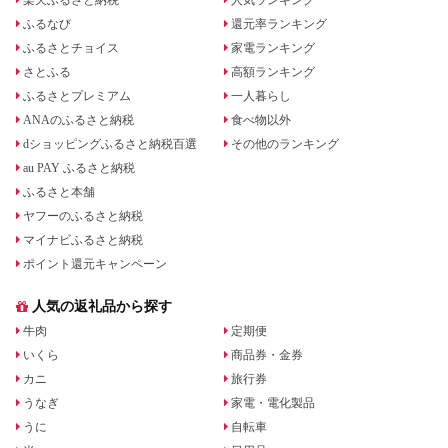
楽天ふるさと納税
人気ランキング
ふるなび
還元率ランキング
ふるさとチョイス
家電ランキング
さとふる
高額ランキング
ふるさとプレミアム
一人暮らし
ANAのふるさと納税
食べ物以外
dショッピングふるさと納税百選
その他のランキング
au PAY ふるさと納税
ふるさと本舗
ヤフーのふるさと納税
マイナビふるさと納税
ポイント還元キャンペーン
人気の返礼品から探す
牛肉
定期便
いくら
商品券・金券
カニ
旅行券
うなぎ
家電・電化製品
うに
自転車