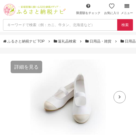
限度額をチェック
お気に入り
メニュー
検索
ふるさと納税ナビ TOP
返礼品検索
日用品・雑貨
日用品
詳細を見る