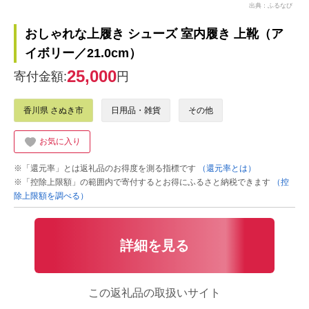
出典：ふるなび
おしゃれな上履き シューズ 室内履き 上靴（ア
イボリー／21.0cm）
25,000
寄付金額:
円
香川県 さぬき市
日用品・雑貨
その他
お気に入り
※「還元率」とは返礼品のお得度を測る指標です
（還元率とは）
※「控除上限額」の範囲内で寄付するとお得にふるさと納税できます
（控
除上限額を調べる）
詳細を見る
この返礼品の取扱いサイト