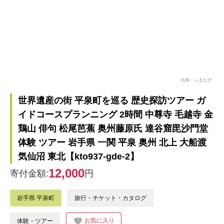
出典：ふるなび
世界遺産の街 平泉町を巡る 歴史探訪ツアー ガ
イドコースプランニング 2時間 中尊寺 毛越寺 金
鶏山 俳句 松尾芭蕉 奥州藤原氏 達谷窟毘沙門堂
体験 ツアー 岩手県 一関 平泉 奥州 北上 大船渡
気仙沼 東北【kto937-gde-2】
12,000
寄付金額:
円
岩手県 平泉町
旅行・チケット・カタログ
お気に入り
体験・ツアー