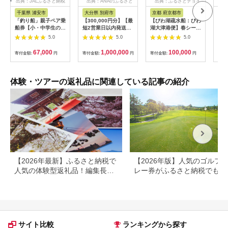
出典：JALふるさと納税
出典：ANAのふるさと
出典：ふるさとチョイ
出
納税
ス
千葉県 浦安市
大分県 別府市
京都 府京都市
新
「釣り船」親子ペア乗
【300,000円分】【最
【びわ湖疏水船：びわ
ヤマ
船券【小・中学生のお
短2営業日以内発送】
湖大津港便】春シーズ
アお
子様】
別府市内の旅館やホテ
ン先行予約権（２名様
で2
5.0
5.0
5.0
ルで使用できる宿泊補
分の乗船予約の権利）
の小
助券 楽しい旅の思い
「山
67,000
1,000,000
100,000
寄付金額:
円
寄付金額:
円
寄付金額:
円
寄付
出を！ 宿泊券 大分県
アチ
別府市 3000円 15000
烹 
円 3万円 9万円 15万
円 30万円 ホテル 旅
体験・ツアーの返礼品に関連している記事の紹介
館 温泉 旅行 観光 ト
ラベル 宿泊補助券 チ
ケット クーポン 宿泊
お泊り 別府温泉 別府
観光 地獄めぐり 旅 お
すすめ 人気 体験型 節
約_B030-007
【2026年最新】ふるさと納税で
【2026年版】人気のゴルフ
人気の体験型返礼品！編集長お
レー券がふるさと納税でもら
すすめ16選
る！
サイト比較
ランキングから探す