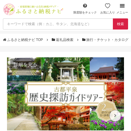
限度額をチェック
お気に入り
メニュー
検索
ふるさと納税ナビ TOP
返礼品検索
旅行・チケット・カタログ
詳細を見る