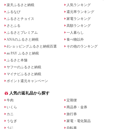
楽天ふるさと納税
人気ランキング
ふるなび
還元率ランキング
ふるさとチョイス
家電ランキング
さとふる
高額ランキング
ふるさとプレミアム
一人暮らし
ANAのふるさと納税
食べ物以外
dショッピングふるさと納税百選
その他のランキング
au PAY ふるさと納税
ふるさと本舗
ヤフーのふるさと納税
マイナビふるさと納税
ポイント還元キャンペーン
人気の返礼品から探す
牛肉
定期便
いくら
商品券・金券
カニ
旅行券
うなぎ
家電・電化製品
うに
自転車