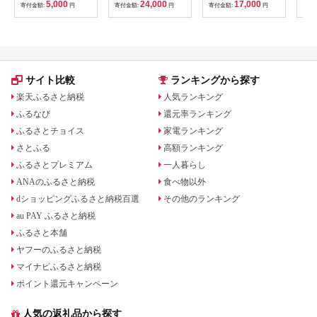
5,000
24,000
17,000
寄付金額:
円
寄付金額:
円
寄付金額:
円
寄付
B201_EP6024
贈り物 お取り寄せ 返
びく
礼品
産 
飯 
ま町
サイト比較
ランキングから探す
楽天ふるさと納税
人気ランキング
ふるなび
還元率ランキング
ふるさとチョイス
家電ランキング
さとふる
高額ランキング
ふるさとプレミアム
一人暮らし
ANAのふるさと納税
食べ物以外
dショッピングふるさと納税百選
その他のランキング
au PAY ふるさと納税
ふるさと本舗
ヤフーのふるさと納税
マイナビふるさと納税
ポイント還元キャンペーン
人気の返礼品から探す