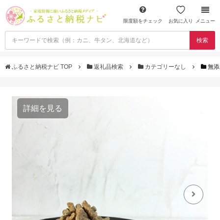
限度額をチェック
お気に入り
メニュー
検索
ふるさと納税ナビ TOP
返礼品検索
カテゴリーなし
無添
詳細を見る