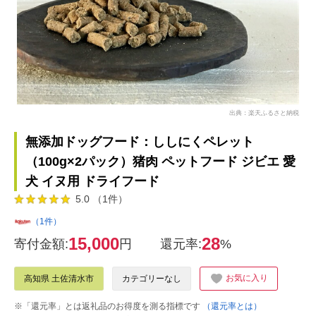
出典：楽天ふるさと納税
無添加ドッグフード：ししにくペレット
（100g×2パック）猪肉 ペットフード ジビエ 愛
犬 イヌ用 ドライフード
5.0 （1件）
（1件）
15,000
28
寄付金額:
円
還元率:
%
お気に入り
高知県 土佐清水市
カテゴリーなし
※「還元率」とは返礼品のお得度を測る指標です
（還元率とは）