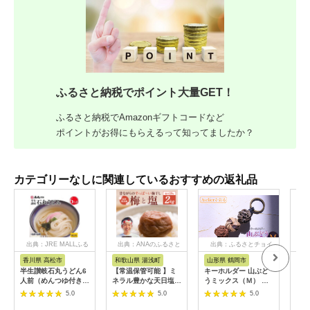
ふるさと納税でポイント大量GET！
ふるさと納税でAmazonギフトコードなど
ポイントがお得にもらえるって知ってましたか？
カテゴリーなしに関連しているおすすめの返礼品
出典：JRE MALLふる
出典：ANAのふるさと
出典：ふるさとチョイ
出
さと納税
納税
ス
香川県 高松市
和歌山県 湯浅町
山形県 鶴岡市
鹿
半生讃岐石丸うどん6
【常温保管可能 】ミ
キーホルダー 山ぶど
【ふ
人前（めんつゆ付き）
ネラル豊かな天日塩だ
うミックス（Ｍ） 山
ひか
麺300g×2袋
けで漬けた無添加梅干
形県鶴岡市 アトリエ
きほ
5.0
5.0
5.0
し2kg 梅ボーイズ｜
かおる | 山葡萄 雑貨
定期
南高梅
キーホルダー ギフト
5k