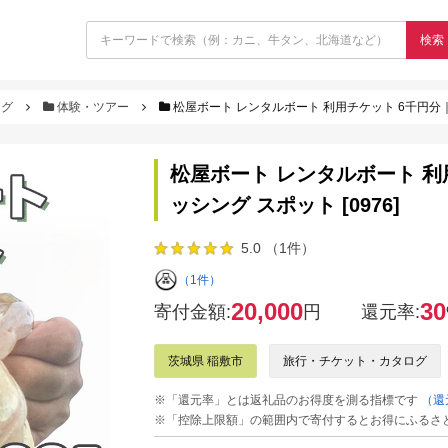
検索
ログ
体験・ツアー
松屋ボート レンタルボート 利用チケット 6千円分｜霞
松屋ボート レンタルボート 利
ッシング スポット [0976]
5.0 （1件）
（1件）
20,000
30
寄付金額:
円
還元率:
茨城県 稲敷市
旅行・チケット・カタログ
※「還元率」とは返礼品のお得度を測る指標です
（還
※「控除上限額」の範囲内で寄付するとお得にふるさ