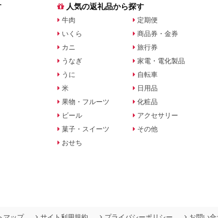
す
人気の返礼品から探す
牛肉
定期便
いくら
商品券・金券
カニ
旅行券
うなぎ
家電・電化製品
うに
自転車
米
日用品
果物・フルーツ
化粧品
ビール
アクセサリー
菓子・スイーツ
その他
おせち
トマップ
サイト利用規約
プライバシーポリシー
お問い合