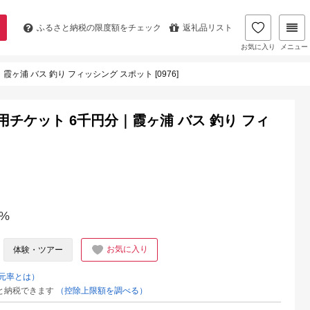
ふるさと納税の
限度額をチェック
返礼品リスト
お気に入り
メニュー
ヶ浦 バス 釣り フィッシング スポット [0976]
用チケット 6千円分｜霞ヶ浦 バス 釣り フィ
%
お気に入り
体験・ツアー
元率とは）
と納税できます
（控除上限額を調べる）