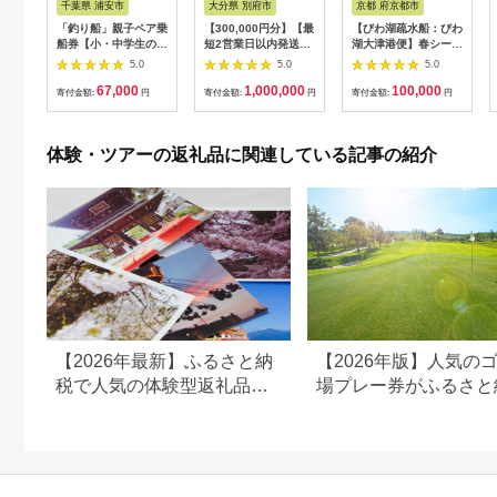
千葉県 浦安市
大分県 別府市
京都 府京都市
「釣り船」親子ペア乗
【300,000円分】【最
【びわ湖疏水船：びわ
船券【小・中学生のお
短2営業日以内発送】
湖大津港便】春シーズ
子様】
別府市内の旅館やホテ
ン先行予約権（２名様
5.0
5.0
5.0
ルで使用できる宿泊補
分の乗船予約の権利）
67,000
1,000,000
100,000
助券 楽しい旅の思い
寄付金額:
円
寄付金額:
円
寄付金額:
円
出を！ 宿泊券 大分県
別府市 3000円 15000
円 3万円 9万円 15万
体験・ツアーの返礼品に関連している記事の紹介
円 30万円 ホテル 旅
館 温泉 旅行 観光 ト
ラベル 宿泊補助券 チ
ケット クーポン 宿泊
お泊り 別府温泉 別府
観光 地獄めぐり 旅 お
すすめ 人気 体験型 節
約_B030-007
【2026年最新】ふるさと納
【2026年版】人気の
税で人気の体験型返礼品！
場プレー券がふるさと
編集長おすすめ16選
でもらえる！