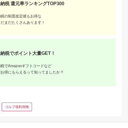
神奈川県 箱根町
神奈川県 箱根町
大阪府 門真市
納税 還元率ランキングTOP300
雲仙、ハウス
【箱根町】JTBふるさ
【箱根町】JTBふるさ
令和堂で使える糖質
】JTBふる
と旅行クーポン
と旅行クーポン
フ飯1000円分券【 
クーポン
（3,000円分）有効期
（15,000円分） 有効
フトチケット ギフト
納税の制度改定後もお得な
5.0
5.0
5.0
5.0
0円分）有効
間3年（Eメール発
期間3年（Eメール発
チケット ギフトチケ
まだまだたくさんあります！
00,000
10,000
50,000
4,000
Eメール発
行）｜予約 宿泊 観光
行）｜予約 宿泊 観光
ット ギフトチケット
円
寄付金額:
円
寄付金額:
円
寄付金額:
円
 宿泊 観光
体験 温泉 ホテル 旅館
体験 温泉 ホテル 旅館
ギフトチケット ギフ
チケット 子供 子連れ
チケット 子供 子連れ
トチケット 】
子供 子連れ
カップル 家族 店頭 オ
カップル 家族 店頭 オ
家族 店頭 オ
ンライン ネット 電話
ンライン ネット 電話
ネット 電話
箱根
箱根
納税でポイント大量GET！
税でAmazonギフトコードなど
がお得にもらえるって知ってましたか？
ゴルフ場利用権