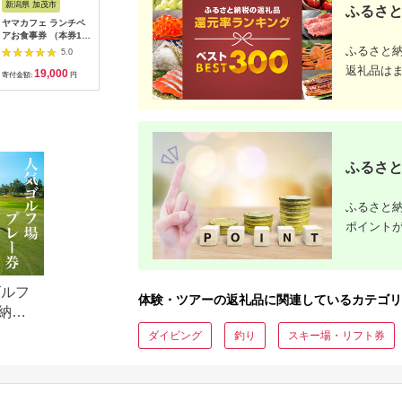
新潟県 加茂市
長崎県 松浦市
神奈川県 小田原市
長崎県
ふるさと
ヤマカフェ ランチペ
田舎そば打ち体験(体
【小田原市】JTBふる
【長崎、
アお食事券 （本券1枚
験交流型メニュー)( 体
さと旅行クーポン
テンボス等
で2名様ご利用）北越
験 田舎 自然 松浦市
（150,000円分）有効
さと旅行
ふるさと
5.0
5.0
5.0
の小京都の老舗割烹
そば そば打ち )【D3-
期間3年（Eメール発
（30,00
返礼品は
19,000
33,000
500,000
1
「山重」料亭ランチペ
009】
行）｜予約 宿泊 観光
期間3年（
寄付金額:
円
寄付金額:
円
寄付金額:
円
寄付金額:
アチケット加茂市 割
体験 温泉 ホテル 旅館
行）｜予約
烹 山重
チケット 子供 子連れ
体験 温泉 ホテル 旅館
カップル 家族 店頭 オ
チケット 
ンライン ネット 電話
カップル 
神奈川 神奈川
ンライン 
長崎
ふるさと
ふるさと納
ポイント
ゴルフ
体験・ツアーの返礼品に関連しているカテゴリ
納税
ダイビング
釣り
スキー場・リフト券