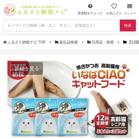
限度額をチェック
お気に入り
メニュー
検索
ふるさと納税ナビ TOP
返礼品検索
日用品・雑貨
【12
詳細を見る