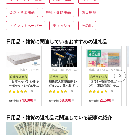
楽器・音楽用品
福祉・介助用品
防災用品
トイレットペーパー
ティッシュ
その他
日用品・雑貨に関連しているおすすめの返礼品
出典：ふるラボ
出典：JRE MALLふる
出典：auPAYふるさと納
出
さと納税
税
茨城県 常総市
岩手県 花巻市
岩手県 北上市
岐
【日本ベッド】シルキ
屈折式天体望遠鏡 レ
【6/24～寄附額値上
イホ
ーポケットレギュラー
グルス60 日本製 初心
げ】【順次発送】ティ
菓子
11334 シングル 日本
者用 スマホ撮影 (カラ
ッシュペーパー 20箱
5.0
5.0
5.0
ベッド シルキーポケ
ー：オレンジ）
＆ トイレットロール
ットレギュラー シン
【1835-2】
(ダブル) 48個 福祉施
740,000
58,000
21,500
寄付金額:
円
寄付金額:
円
寄付金額:
円
寄付
グル 通気性 ロングセ
設支援 日用品 常備品
ラー 放湿性 ※沖縄
備蓄品 box ちり紙 テ
県・離島への配送不可
ィシュー ボックステ
ィッシュ パルプ
日用品・雑貨の返礼品に関連している記事の紹介
100％ 無香料 1箱
400枚 東北産 製造元
北上市 トイレットペ
ーパー ダブル シング