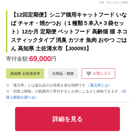
出典：JALふるさと納税
【12回定期便】シニア猫用キャットフード いな
ば チャオ・焼かつお（１種類５本入×３袋セッ
ト）12か月 定期便 ペットフード 高齢猫 猫 ネコ
スティックタイプ 消臭 カツオ 魚肉 おやつ ごは
ん 高知県 土佐清水市【J00093】
69,000
寄付金額:
円
お気に入り
高知県 土佐清水市
日用品・雑貨
※「還元率」とは返礼品のお得度を測る指標です
（還元率とは）
※「控除上限額」の範囲内で寄付するとお得にふるさと納税できます
（控
除上限額を調べる）
詳細を見る