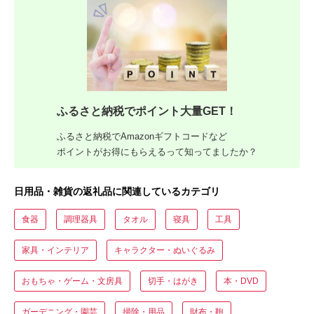
ふるさと納税でポイント大量GET！
ふるさと納税でAmazonギフトコードなど
ポイントがお得にもらえるって知ってましたか？
日用品・雑貨の返礼品に関連しているカテゴリ
食器
調理器具
タオル
寝具
工具
家具・インテリア
キャラクター・ぬいぐるみ
おもちゃ・ゲーム・文房具
切手・はがき
本・DVD
ガーデニング・園芸
掃除・用品
財布・鞄