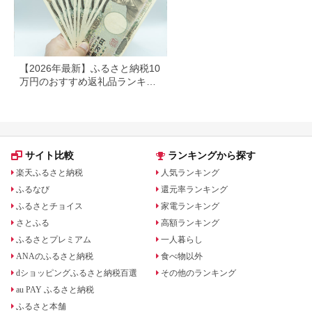
ル 岩手県 北上市
E0292R0806-13
【2026年最新】ふるさと納税10
万円のおすすめ返礼品ランキン
グ｜食品・家電・日用品を厳選
サイト比較
ランキングから探す
楽天ふるさと納税
人気ランキング
ふるなび
還元率ランキング
ふるさとチョイス
家電ランキング
さとふる
高額ランキング
ふるさとプレミアム
一人暮らし
ANAのふるさと納税
食べ物以外
dショッピングふるさと納税百選
その他のランキング
au PAY ふるさと納税
ふるさと本舗