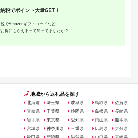
納税でポイント大量GET！
税でAmazonギフトコードなど
がお得にもらえるって知ってましたか？
ングリア）
トがふる
る！
地域から返礼品を探す
北海道
埼玉県
岐阜県
鳥取県
佐賀県
青森県
千葉県
静岡県
島根県
長崎県
岩手県
東京都
愛知県
岡山県
熊本県
宮城県
神奈川県
三重県
広島県
大分県
秋田県
新潟県
滋賀県
山口県
宮崎県