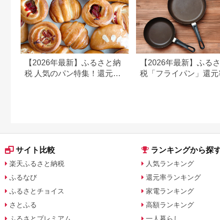
【2026年最新】ふるさと納
【2026年最新】ふる
税 人気のパン特集！還元率
税「フライパン」還元
ランキング付き
ンキング！人気返礼品
紹介
サイト比較
ランキングから探
楽天ふるさと納税
人気ランキング
ふるなび
還元率ランキング
ふるさとチョイス
家電ランキング
さとふる
高額ランキング
ふるさとプレミアム
一人暮らし