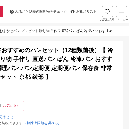
ふるさと納税の
限度額をチェック
返礼品リスト
お気に入り
メニュー
おすすめ 菓子パン ハード系 食パン 調理パン パン定期便 定期便パン 保存食 非常食 パン屋 パン詰め合わせ パンセット 京都 綾部 】
主おすすめのパンセット（12種類前後）【 冷
り物 手作り 直送パン ぱん 冷凍パン おすす
調理パン パン定期便 定期便パン 保存食 非常
セット 京都 綾部 】
お気に入り
元率とは）
と納税できます
（控除上限額を調べる）