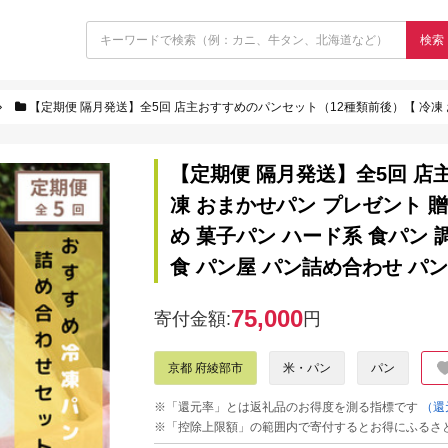
検索
【定期便 隔月発送】全5回 店主おすすめのパンセット（12種類前後）【 冷凍 おまかせパン プレゼント 贈り物 手作り 直送パン ぱん 冷凍パン 
【定期便 隔月発送】全5回 店
凍 おまかせパン プレゼント 贈
め 菓子パン ハード系 食パン 
食 パン屋 パン詰め合わせ パン
75,000
寄付金額:
円
京都 府綾部市
米・パン
パン
※「還元率」とは返礼品のお得度を測る指標です
（還
※「控除上限額」の範囲内で寄付するとお得にふるさ