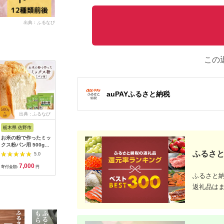
出典：ふるなび
この
auPAYふるさと納税
出典：ふるなび
出典：ANAのふるさと
出典：JRE MALLふる
出典：ふ
納税
さと納税
栃木県 佐野市
群馬県 邑楽町
宮城県 名取市
愛知県 碧
お米の粉で作ったミッ
ゼッポレ 邑楽町 るべ
考えた人すごいわ 高
1度食べ
クス粉パン用 500g×5
りえ
級食パン「魂仕込」
♪「わっ
袋_米粉 パン用 ミッ
（こんじこみ）2斤
小麦100
ふるさと
5.0
5.0
5.0
クス粉 おすすめ 人気
[まるでケーキのよう
ちベーグ
7,000
5,500
8,500
9
送料無料 贈答 ギフト
なパン 自宅でカフェ
H049-040
寄付金額:
円
寄付金額:
円
寄付金額:
円
寄付金額:
プレゼント セット ホ
メニュー]
ふるさと
ームベーカリー
返礼品は
_【1269909】