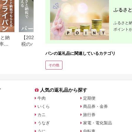
ふるさと
ふるさと納
ポイント
さと納
【2026年最新】ふるさと納
JUNGLIA（ジャ
率ラ
税のバーミキュラおすすめ
沖縄の入場チケッ
もご
返礼品一覧｜ライスポッ
さと納税でもらえ
パンの返礼品に関連しているカテゴリ
ト・フライパンも紹介
その他
す
人気の返礼品から探す
牛肉
定期便
いくら
商品券・金券
カニ
旅行券
うなぎ
家電・電化製品
うに
自転車