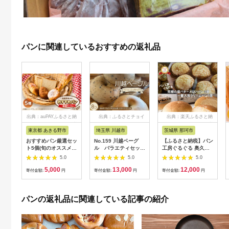
パンに関連しているおすすめの返礼品
出典：auPAYふるさと納
出典：ふるさとチョイ
出典：楽天ふるさと納
税
ス
税
東京都 あきる野市
埼玉県 川越市
茨城県 那珂市
おすすめパン厳選セッ
No.159 川越ベーグ
【ふるさと納税】パン
ト5個(旬のオススメパ
ル バラエティセット
工房ぐるぐる 奥久慈
ンセット)
【VANITOY
卵のとろ〜りクリーム
5.0
5.0
5.0
【1497079】
BAGEL】 ／ もっち
パン 5個 究極の塩バ
5,000
13,000
12,000
り 明太子 チョコ トマ
タ−メロンパン 4個 合
寄付金額:
円
寄付金額:
円
寄付金額:
円
トベーコン ほうれん
計9個セット クリーム
草 埼玉県
パン メロンパン スイ
ーツ パン お土産 お取
パンの返礼品に関連している記事の紹介
り寄せ 冷凍 プレゼン
ト 食べ物 ギフト お中
元 冷凍パン お取り寄
せスイーツ 美味しい
送料無料