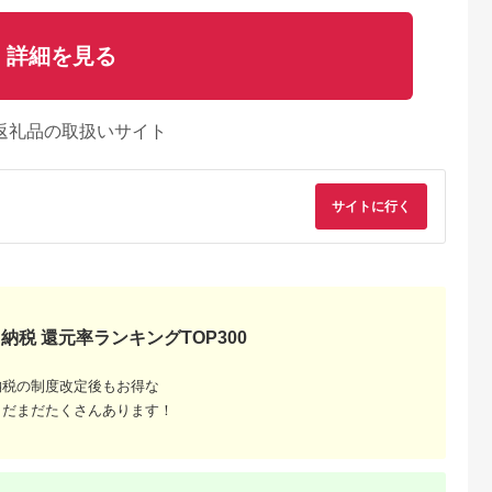
詳細を見る
返礼品の取扱いサイト
サイトに行く
るさとパレッ
出典：ふるさとチョイ
出典：楽天ふるさと納
出典：JRE MALLふ
ト
ス
税
さと納
南市
三重県 明和町
埼玉県 坂戸市
茨城県 古河市
たらトリコ
おまかせ焼きたてパン
【ふるさと納税】国産
rojiのパンセット（お
ぱ堂」の国産
詰め合わせ（14個入
米粉100%!グルテンフ
まかせ10種類 各1
%！！ふわも
り） お菓子 おやつ 茶
リー・アレルゲンフリ
個） | パン ぱん 詰合
納税 還元率ランキングTOP300
5.0
5.0
5.0
5.0
ルセット
菓子 パン ぱん メロン
ー対応!金芽米の米粉
せ 詰め合わせ 自家製
,000
10,000
16,000
12,000
パン クロワッサン サ
丸パン24個入り(冷凍
酵母 手作り 食べ比べ
円
寄付金額:
円
寄付金額:
円
寄付金額:
円
クサク 総菜パン 厳選
食品)_ 米粉パン 米粉
こだわり 食パン 惣菜
納税の制度改定後もお得な
おすすめ セット 朝食
パン 金芽米 国産米粉
パン おいしい 冷凍 
まだまだたくさんあります！
軽食 冷凍
100％ 保存料不使用
城県 古河市 ハードパ
グルテンフリー 小麦
ン おしゃれ 天然酵母
不使用 アレルギー対
国産小麦 ギフト 贈答
策 冷凍パン 送料無料
プレゼント ご褒美 お
【配送不可地域：離
祝 記念日_EV01
島】【1604828】