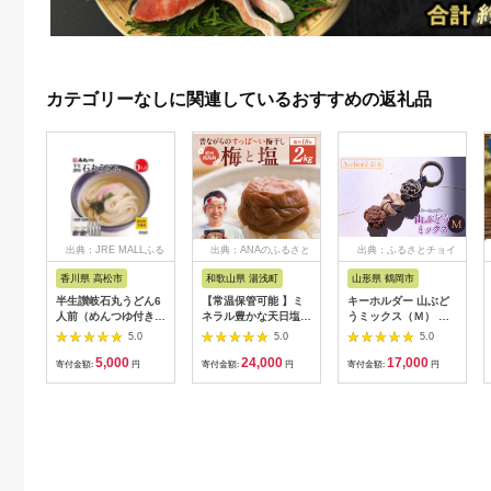
カテゴリーなしに関連しているおすすめの返礼品
出典：JRE MALLふる
出典：ANAのふるさと
出典：ふるさとチョイ
さと納税
納税
ス
香川県 高松市
和歌山県 湯浅町
山形県 鶴岡市
半生讃岐石丸うどん6
【常温保管可能 】ミ
キーホルダー 山ぶど
人前（めんつゆ付き）
ネラル豊かな天日塩だ
うミックス（Ｍ） 山
麺300g×2袋
けで漬けた無添加梅干
形県鶴岡市 アトリエ
5.0
5.0
5.0
し2kg 梅ボーイズ｜
かおる | 山葡萄 雑貨
5,000
24,000
17,000
南高梅
キーホルダー ギフト
寄付金額:
円
寄付金額:
円
寄付金額:
円
B201_EP6024
贈り物 お取り寄せ 返
礼品