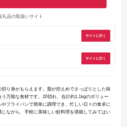
返礼品の取扱いサイト
サイトに行く
サイトに行く
天ふるさと納
出典：楽天ふるさと納
出典：楽天ふるさと納
出典：ANAのふるさ
税
税
税
納
向市
岩手県 宮古市
石川県 志賀町
香川県 多度津町
納税】 海
【ふるさと納税】【三
【ふるさと納税】
個性アスパラ（L-2L
ま 大漁 セ
陸宮古重茂産】無添加
【ご自宅用】 ふぞろ
混合）さぬきのめざ
の駅 ほそしま
焼きうに 80g×2、5、
い ころ柿 約800g
1kg (訳あり)【L-14
5.0
5.0
5.0
5.0
の切り身がもらえます。脂が控えめでさっぱりとした味
向市
10、30個セット_ 焼
【期間限定発送】 [米
4,000
24,000
18,000
9,000
79] 冷凍 ア
きうに うに ウニ 雲丹
吉農園 石川県 志賀町
円
寄付金額:
円
寄付金額:
円
寄付金額:
円
万能な食材です。20切れ、合計約1.1kgのボリュー
魚 フライ す
焼きウニ 無添加 おか
BA4132] 干柿 干し柿
合わせ
ず おつまみ 酒の肴 ご
柿 かき 枯露柿 果物
ルやフライパンで簡単に調理でき、忙しい日々の食卓に
はんのお供 惣菜 魚介
くだもの ドラフルー
海産物 岩手県 宮古市
ツ 800グラム 自然の
感じながら、手軽に美味しい鮭料理を堪能してみてはい
産地直送 冷凍 贈答 ギ
甘さ 手作り てづくり
フト 送料無料 【配送
最勝柿 ふるさと納税
不可地域：離島】
【G1335814】