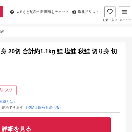
ふるさと納税の
限度額をチェック
返礼品リスト
お気に入り
メニュー
国産
0切 合計約1.1kg 鮭 塩鮭 秋鮭 切り身 切
気に入り
元率とは）
と納税できます
（控除上限額を調べる）
詳細を見る