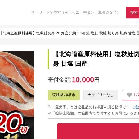
検索
【北海道産原料使用】塩秋鮭切身 20切 合計約1.1kg 鮭 塩鮭 秋鮭 切り身 切身 甘塩 
【北海道産原料使用】塩秋鮭切身 2
身 甘塩 国産
10,000
寄付金額:
円
お
茨城県 神栖市
カテゴリーなし
※「還元率」とは返礼品のお得度を測る指標です
（還
※「控除上限額」の範囲内で寄付するとお得にふるさ