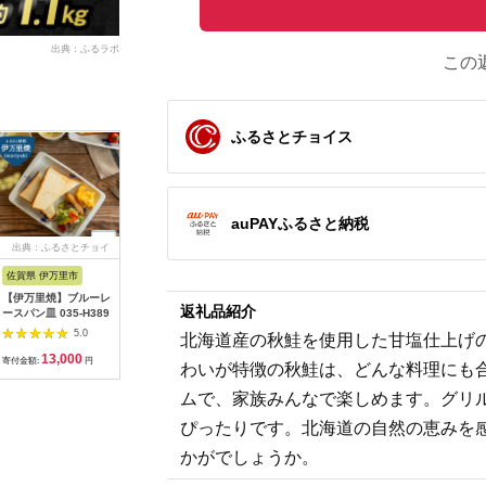
出典：ふるラボ
この
ふるさとチョイス
auPAYふるさと納税
出典：ふるさとチョイ
出典：楽天ふるさと納
出典：楽天ふるさと納
出典：楽
ス
税
税
佐賀県 伊万里市
沖縄県 うるま市
岩手県 二戸市
宮崎県 日
【伊万里焼】ブルーレ
【ふるさと納税】［沖
【ふるさと納税】 い
【ふるさと
返礼品紹介
ースパン皿 035-H389
縄の海塩］ぬちまーす
わて短角和牛 ハンバ
の駅ほそし
顆粒（250g）×2袋セ
ーグセット 150g×8個
ット [海
5.0
5.0
5.0
北海道産の秋鮭を使用した甘塩仕上げ
ット 【ぬちまーす】
計1.2kg 027-0407
宮崎県 日
13,000
12,000
14,000
1
食塩 塩 調味料 食卓塩
4520600
寄付金額:
円
寄付金額:
円
寄付金額:
円
寄付金額:
わいが特徴の秋鮭は、どんな料理にも合う
顆粒 シーソルト 人気
オリイカ 
返礼品 海塩 沖縄 うる
り身 詰め
ムで、家族みんなで楽しめます。グリ
ま市 果報バンタ
ぴったりです。北海道の自然の恵みを
かがでしょうか。