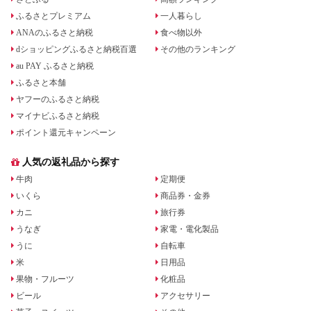
ふるさとプレミアム
一人暮らし
ANAのふるさと納税
食べ物以外
dショッピングふるさと納税百選
その他のランキング
au PAY ふるさと納税
ふるさと本舗
ヤフーのふるさと納税
マイナビふるさと納税
ポイント還元キャンペーン
人気の返礼品から探す
牛肉
定期便
いくら
商品券・金券
カニ
旅行券
うなぎ
家電・電化製品
うに
自転車
米
日用品
果物・フルーツ
化粧品
ビール
アクセサリー