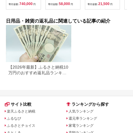
ットレギュラー シン
【1835-2】
(ダブル) 48個 福祉施
DI
740,000
58,000
21,500
寄付金額:
円
寄付金額:
円
寄付金額:
円
寄付
グル 通気性 ロングセ
設支援 日用品 常備品
【1
ラー 放湿性 ※沖縄
備蓄品 box ちり紙 テ
県・離島への配送不可
ィシュー ボックステ
ィッシュ パルプ
日用品・雑貨の返礼品に関連している記事の紹介
100％ 無香料 1箱
400枚 東北産 製造元
北上市 トイレットペ
ーパー ダブル シング
ル 岩手県 北上市
E0292R0806-13
【2026年最新】ふるさと納税10
万円のおすすめ返礼品ランキン
グ｜食品・家電・日用品を厳選
サイト比較
ランキングから探す
楽天ふるさと納税
人気ランキング
ふるなび
還元率ランキング
ふるさとチョイス
家電ランキング
さとふる
高額ランキング