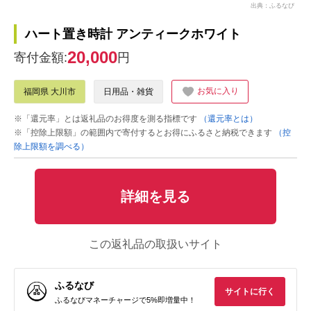
出典：ふるなび
ハート置き時計 アンティークホワイト
20,000
寄付金額:
円
お気に入り
福岡県 大川市
日用品・雑貨
※「還元率」とは返礼品のお得度を測る指標です
（還元率とは）
※「控除上限額」の範囲内で寄付するとお得にふるさと納税できます
（控
除上限額を調べる）
詳細を見る
この返礼品の取扱いサイト
ふるなび
サイトに行く
ふるなびマネーチャージで5%即増量中！