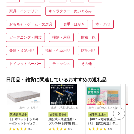
家具・インテリア
キャラクター・ぬいぐるみ
おもちゃ・ゲーム・文房具
切手・はがき
本・DVD
ガーデニング・園芸
掃除・用品
財布・鞄
楽器・音楽用品
福祉・介助用品
防災用品
トイレットペーパー
ティッシュ
その他
日用品・雑貨に関連しているおすすめの返礼品
出典：ふるラボ
出典：JRE MALLふる
出典：auPAYふるさと納
出典
さと納税
税
茨城県 常総市
岩手県 花巻市
岩手県 北上市
新
【日本ベッド】シルキ
屈折式天体望遠鏡 レ
【6/24～寄附額値上
工具
ーポケットレギュラー
グルス60 日本製 初心
げ】【順次発送】ティ
庭用
11334 シングル 日本
者用 スマホ撮影 (カラ
ッシュペーパー 20箱
整備
5.0
5.0
5.0
ベッド シルキーポケ
ー：オレンジ）
＆ トイレットロール
チ 