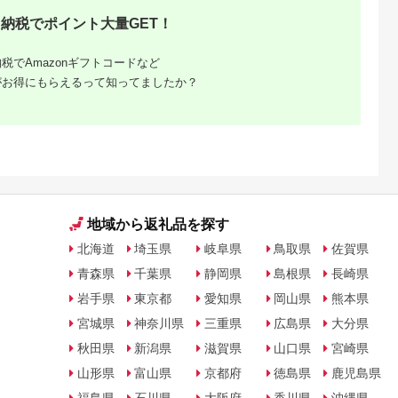
納税でポイント大量GET！
天ふるさと納
出典：楽天ふるさと納
出典：楽天ふるさと納
出典：楽天ふるさと
税
税
税
賀野市
長野県 上田市
京都 府京都市
山形県 山形市
税でAmazonギフトコードなど
と納税】【環
【ふるさと納税】国産
【ふるさと納税】【あ
【ふるさと納税】【
がお得にもらえるって知ってましたか？
受賞】【特別
生はちみつ アカシ
くた川の箱舟】燻とん
井製麺所】山形ご当
CHIBEI
ア・リンゴ600g 2本
（燻製とん骨らーめ
ラーメン 栄屋本店監
5.0
5.0
5.0
5.0
天然 はちみ
セット 【 ハニー 非
ん）5食入
修 元祖冷しらーめん
1,000
23,500
19,000
13,000
せ 6本 詰め
加熱 国産はちみつ 天
セット(生麺) 4人前
円
寄付金額:
円
寄付金額:
円
寄付金額:
円
ット はちみ
然はちみつ あっさり
fz20-793
イル漬け お
食べやすい 味比べ 】
 ハチミツ 蜂
地域から返礼品を探す
北海道
埼玉県
岐阜県
鳥取県
佐賀県
青森県
千葉県
静岡県
島根県
長崎県
岩手県
東京都
愛知県
岡山県
熊本県
宮城県
神奈川県
三重県
広島県
大分県
秋田県
新潟県
滋賀県
山口県
宮崎県
山形県
富山県
京都府
徳島県
鹿児島県