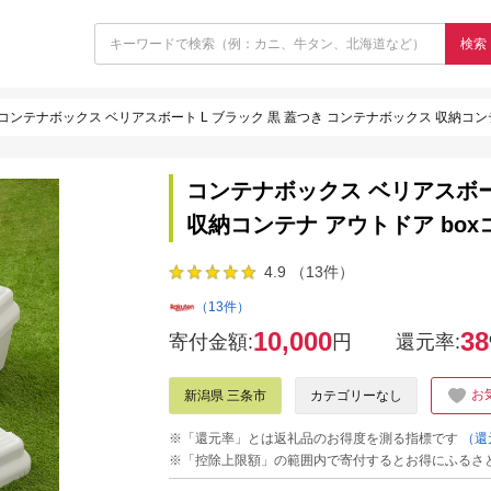
検索
コンテナボックス ベリアスボート L ブラック 黒 蓋つき コンテナボックス 収納コン
コンテナボックス ベリアスボー
収納コンテナ アウトドア bo
4.9 （13件）
（13件）
10,000
38
寄付金額:
円
還元率:
お
新潟県 三条市
カテゴリーなし
※「還元率」とは返礼品のお得度を測る指標です
（還
※「控除上限額」の範囲内で寄付するとお得にふるさ