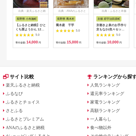
出典：楽天ふるさと納
出典：ANAのふるさと
出典：ふるさと本舗
税
納税
長野県 小布施町
長野県 喬木村
京都 府宇治田原町
【ふるさと納税】ひと
喬木産 干芋
京都きよ泉のお手作り
くち栗ようかん 12本
京もなか(色々セッ
5.0
入 ［桜井甘精堂］ 羊
ト、和菓子)〈抹茶ス
5.0
5.0
羹 ようかん 和菓子 栗
イーツ スイーツ お菓
14,000
15,000
10,000
スイーツ お菓子 長野
子 和菓子 宇治抹茶 抹
寄付金額:
円
寄付金額:
円
寄付金額:
円
信州 くり お取り寄せ
茶 最中 もなか 番茶
名物 ギフト 贈答 ご当
ほうじ茶小豆 手作り
地 個包装
ギフト 贈り物 ４パタ
ーン〉
サイト比較
ランキングから探
楽天ふるさと納税
人気ランキング
ふるなび
還元率ランキング
ふるさとチョイス
家電ランキング
さとふる
高額ランキング
ふるさとプレミアム
一人暮らし
ANAのふるさと納税
食べ物以外