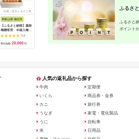
ふるさと
出典：楽天ふるさと納
出典：楽天ふるさと納
出典：楽天ふるさと納
出典：楽
税
税
税
和歌山県 御坊市
神奈川県 山北町
香川県 高松市
新潟県 阿
ふるさと納
【ふるさと納税】薬師
【ふるさと納税】濃厚
【ふるさと納税】香川
【ふるさ
ポイント
梅贈答用 木箱入梅干
すっぽんスープ3本&
県高松市で製造 羽毛
境大臣賞
し『蜜』はちみつ味
すっぽんドリンク2本
合掛け布団SL ダウ
賞受賞】HA
5.0
5.0
5.0
800g
セット【1369900】
ン93％ シングルロ
新潟県産 
20,000
13,000
60,000
2
ング 150x210サイ
つ おまか
寄付金額:
円
寄付金額:
円
寄付金額:
円
寄付金額:
ズ | ふとんファクトリ
合わせ セ
ー FUTON FACTORY
つ漬け オ
寝具 日用品 日本製 国
任せ 八米
産 睡眠 安眠 快眠 快
蜜 新潟県
適 新生活 布団 ふとん
羽毛 ダウン 肌掛け布
団 香川県 高松市 送料
す
人気の返礼品から探す
無料
牛肉
定期便
いくら
商品券・金券
カニ
旅行券
うなぎ
家電・電化製品
うに
自転車
米
日用品