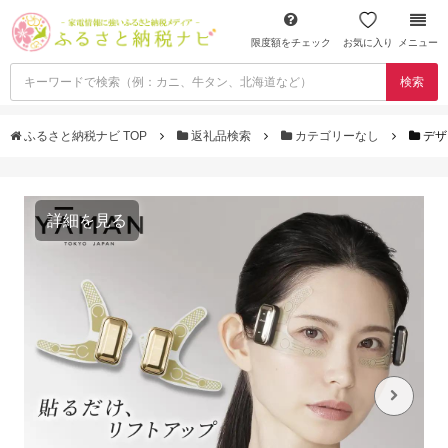
限度額をチェック
お気に入り
メニュー
検索
ふるさと納税ナビ TOP
返礼品検索
カテゴリーなし
デザ
詳細を見る