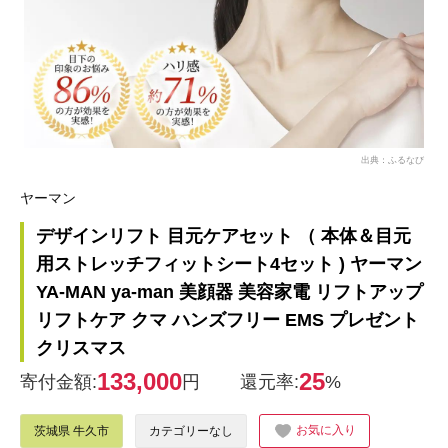
出典：ふるなび
ヤーマン
デザインリフト 目元ケアセット （ 本体＆目元
用ストレッチフィットシート4セット ) ヤーマン
YA-MAN ya-man 美顔器 美容家電 リフトアップ
リフトケア クマ ハンズフリー EMS プレゼント
クリスマス
133,000
25
寄付金額:
円
還元率:
%
お気に入り
茨城県 牛久市
カテゴリーなし