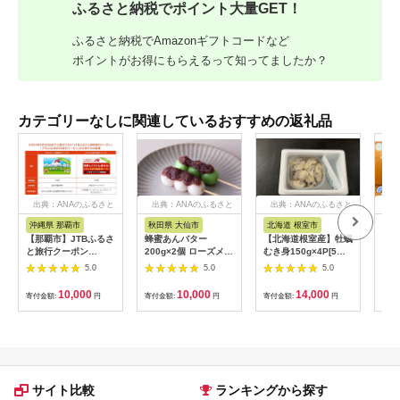
ふるさと納税でポイント大量GET！
ふるさと納税でAmazonギフトコードなど
ポイントがお得にもらえるって知ってましたか？
カテゴリーなしに関連しているおすすめの返礼品
出典：ANAのふるさと
出典：ANAのふるさと
出典：ANAのふるさと
出
納税
納税
納税
沖縄県 那覇市
秋田県 大仙市
北海道 根室市
埼
【那覇市】JTBふるさ
蜂蜜あんバター
【北海道根室産】牡蠣
【2
と旅行クーポン
200g×2個 ローズメイ
むき身150g×4P[5月
予約
（3,000円分）有効期
[あんバター はちみ
下旬以降発送] A-
史！
5.0
5.0
5.0
間3年（Eメール発
つ 発酵バター あん
54007
ムの
行）｜旅行 トラベル
こ 水あめ不使用 秋
水・
10,000
10,000
14,000
寄付金額:
円
寄付金額:
円
寄付金額:
円
寄付
予約 国内旅行 JTB 宿
田県 大仙市]
約3
泊 観光 体験 旅行券
03
宿泊券 旅行予約 ホテ
ル 旅館 チケット 子供
子連れ カップル 家族
人気 おすすめ 旅行ク
ーポン 店頭 オンライ
サイト比較
ランキングから探す
ン ネット予約 電話 有