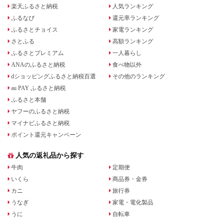
効期間3年
楽天ふるさと納税
人気ランキング
ふるなび
還元率ランキング
ふるさとチョイス
家電ランキング
さとふる
高額ランキング
ふるさとプレミアム
一人暮らし
ANAのふるさと納税
食べ物以外
dショッピングふるさと納税百選
その他のランキング
au PAY ふるさと納税
ふるさと本舗
ヤフーのふるさと納税
マイナビふるさと納税
ポイント還元キャンペーン
人気の返礼品から探す
牛肉
定期便
いくら
商品券・金券
カニ
旅行券
うなぎ
家電・電化製品
うに
自転車