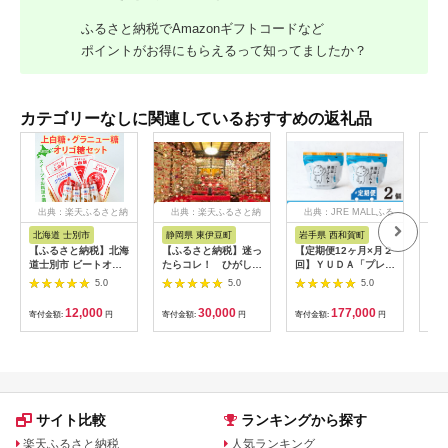
ふるさと納税でAmazonギフトコードなど
ポイントがお得にもらえるって知ってましたか？
カテゴリーなしに関連しているおすすめの返礼品
出典：楽天ふるさと納
出典：楽天ふるさと納
出典：JRE MALLふる
出
税
税
さと納税
北海道 士別市
静岡県 東伊豆町
岩手県 西和賀町
群
【ふるさと納税】北海
【ふるさと納税】迷っ
【定期便12ヶ月×月２
【ふ
道士別市 ビートオリ
たらコレ！ ひがしい
回】ＹＵＤＡ「プレミ
月連
ゴ糖・砂糖セット (計
ず 満喫 宿泊 補助
アム湯田ヨーグルト」
ー定
5.0
5.0
5.0
3種) 調味料 甘味料 砂
券 （9千円分）
プレーン ２個
のぷ
糖 上白糖 グラニュー
C001／静岡県 東伊
471
12,000
30,000
177,000
寄付金額:
円
寄付金額:
円
寄付金額:
円
寄付
糖 ビートオリゴ糖 オ
豆町
リゴ糖 ビート 料理 お
菓子 お菓子作り コー
ヒー ギフト 【社会福
祉法人士別愛成会】
サイト比較
ランキングから探す
楽天ふるさと納税
人気ランキング