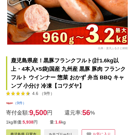
出典：楽天ふるさと納税
鹿児島県産！黒豚フランクフルト(計1.6kg以
上・4本入×5袋)国産 九州産 黒豚 豚肉 フランク
フルト ウインナー 惣菜 おかず 弁当 BBQ キャ
ンプ 小分け 冷凍【コワダヤ】
4.6 （9件）
（9件）
9,500
56
寄付金額:
円
還元率:
%
1kg単価:
5,938
円
量:
1.6
kg
お気に入り
鹿児島県 日置市
カテゴリーなし