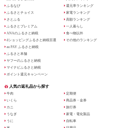
ふるなび
還元率ランキング
ふるさとチョイス
家電ランキング
さとふる
高額ランキング
ふるさとプレミアム
一人暮らし
ANAのふるさと納税
食べ物以外
dショッピングふるさと納税百選
その他のランキング
au PAY ふるさと納税
ふるさと本舗
ヤフーのふるさと納税
マイナビふるさと納税
ポイント還元キャンペーン
人気の返礼品から探す
牛肉
定期便
いくら
商品券・金券
カニ
旅行券
うなぎ
家電・電化製品
うに
自転車
米
日用品