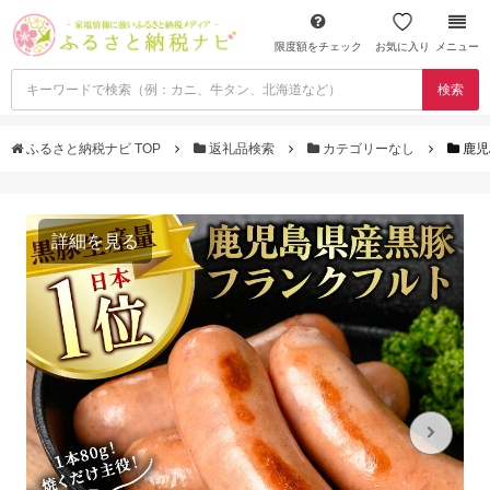
限度額をチェック
お気に入り
メニュー
検索
ふるさと納税ナビ TOP
返礼品検索
カテゴリーなし
鹿児
詳細を見る