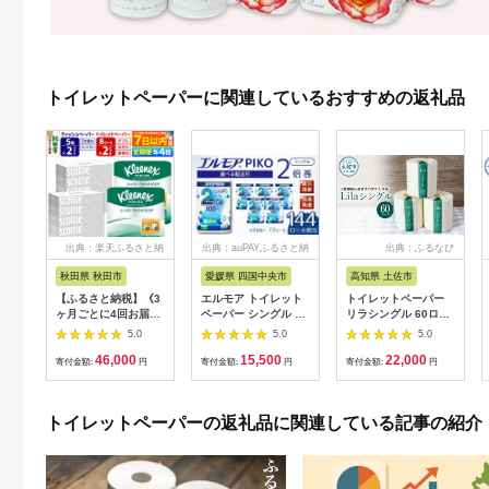
トイレットペーパーに関連しているおすすめの返礼品
出典：楽天ふるさと納
出典：auPAYふるさと納
出典：ふるなび
税
税
秋田県 秋田市
愛媛県 四国中央市
高知県 土佐市
【ふるさと納税】《3
エルモア トイレット
トイレットペーパー
ヶ月ごとに4回お届
ペーパー シングル 着
リラシングル 60ロー
け》定期便 トイレッ
日指定 指定日配送 72
ル入り 高知県土佐市
5.0
5.0
5.0
トペーパー クリネッ
ロール 12R × 6P 2倍
【ハヤシ商事株式会
46,000
15,500
22,000
クス ダブル 長持ち 8
巻き ピュアパルプ
社】 [BQAD004]
寄付金額:
円
寄付金額:
円
寄付金額:
円
ロール×2P ＆ ティッ
100% エルモアピコ
シュペーパー スコッ
コンパクト収納 大容
ティ10箱(5箱×2P) 秋
量 長持ち 消耗品 防災
トイレットペーパーの返礼品に関連している記事の紹介
田市オリジナル
備蓄 新生活 エコ
SDGs 送料無料 愛媛
県 四国中央市