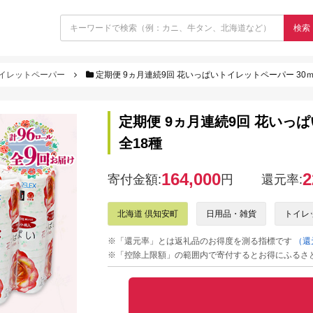
検索
イレットペーパー
定期便 9ヵ月連続9回 花いっぱいトイレットペーパー 30ｍ 
定期便 9ヵ月連続9回 花いっぱ
全18種
164,000
2
寄付金額:
円
還元率:
北海道 倶知安町
日用品・雑貨
トイレ
※「還元率」とは返礼品のお得度を測る指標です
（還
※「控除上限額」の範囲内で寄付するとお得にふるさ