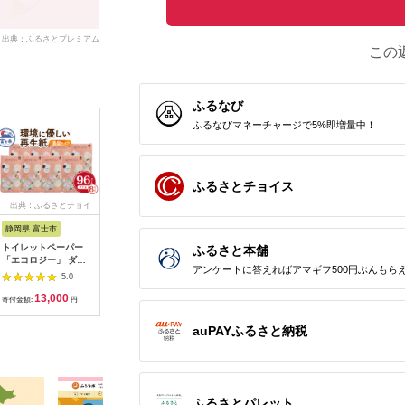
出典：ふるさとプレミアム
この
ふるなび
ふるなびマネーチャージで5%即増量中！
ふるさとチョイス
出典：ふるさとチョイ
出典：楽天ふるさと納
出典：ふるなび
出典：楽
ス
税
静岡県 富士市
熊本県 八代市
高知県 土佐市
静岡県 富
トイレットペーパー
【ふるさと納税】【ス
トイレットペーパー
【ふるさと
ふるさと本舗
「エコロジー」 ダブ
コッティ】トイレット
ハローキティ ギフト
コッティ 
アンケートに答えればアマギフ500円ぶんもら
ル 96ロール 大容量
ロール ダブル フラワ
セット ダブル 30m×4
ック トイ
5.0
5.0
5.0
エンボス 消臭 ベビー
ーパック 3倍長持ち 4
個入 4セット 高知県
パー 3倍
13,000
5,000
16,000
2
ローズの香り 再生紙
ロール 香りつき 日用
土佐市 【ハヤシ商事
ル 長持ち 
寄付金額:
円
寄付金額:
円
寄付金額:
円
寄付金額:
無地 無色 クラフト包
品 生活必需品 消耗品
株式会社】
ロール×12
装 備蓄 日用品 消耗品
紙 まとめ買い ストッ
[BQAD010]
り付き エ
auPAYふるさと納税
生活用品 富士市
ク 備蓄 トイレットペ
ふんわり
[sf002-111]
ーパー 長持ち スピー
法 取替の
ド発送 【7営業日以内
用品 エコ
に発送】
消耗品 生
用品 生活
市 [sf087-
ふるさとパレット