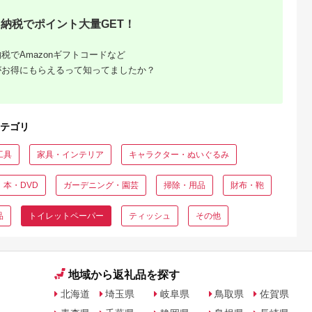
納税でポイント大量GET！
税でAmazonギフトコードなど
がお得にもらえるって知ってましたか？
テゴリ
工具
家具・インテリア
キャラクター・ぬいぐるみ
本・DVD
ガーデニング・園芸
掃除・用品
財布・鞄
品
トイレットペーパー
ティッシュ
その他
地域から返礼品を探す
北海道
埼玉県
岐阜県
鳥取県
佐賀県