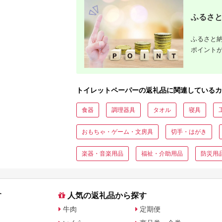
ふるさと
ふるさと納
ポイント
トイレットペーパーの返礼品に関連しているカ
食器
調理器具
タオル
寝具
おもちゃ・ゲーム・文房具
切手・はがき
楽器・音楽用品
福祉・介助用品
防災用
す
人気の返礼品から探す
牛肉
定期便