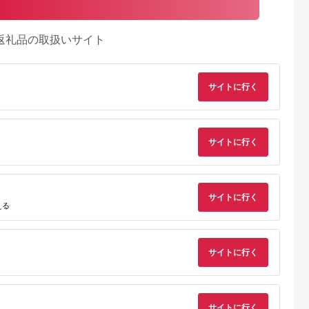
返礼品の取扱いサイト
サイトに行く
サイトに行く
天ふるさと納
出典：ふるさとプレミ
出典：楽天ふるさと納
出典：楽天ふるさと
税
アム
税
士市
北海道 倶知安町
秋田県 秋田市
静岡県 富士市
納税】 ス
北海道 花いっぱい ト
【ふるさと納税】《6
【ふるさと納税】 ト
サイトに行く
フラワーパ
イレットペーパー 30
ヶ月ごとに2回お届
イレットペーパー 薔
える
レットペー
ｍ 96ロール ダブル
け》定期便 トイレッ
薇のおもてなし ダブ
5.0
5.0
5.0
5.0
巻き シング
花柄 ブライティアソ
トペーパー スコッテ
ル 96ロール (12R×8
6,500
32,000
46,000
12,500
48ロール (4
フト ボックス ティッ
ィ フラワーパック 3
パック) 超吸水 ふん
円
寄付金額:
円
寄付金額:
円
寄付金額:
円
パック) 香
シュ 200組 60箱 防災
倍長持ち〈香り付〉4
り 肌にはりつきにく
ンボス加工
常備品 プリント ペー
ロール(シングル)×12
い シャワートイレに
サイトに行く
キープ長巻製
パー まとめ買い リサ
パック 新生活 [トイレ
も ピンク 柄・色付き
手間軽減 日
イクル 消耗品 生活必
ットペーパー 定期便]
薔薇の香り 消臭 再生
 防災 備蓄
需品 備蓄 送料無料 倶
紙 クラフト包装 まと
活雑貨 生活
知安町
め買い 防災 備蓄 富
必需品 富士
市 [sf023-015]
010]
サイトに行く