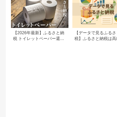
【2026年最新】ふるさと納
【データで見るふるさ
税 トイレットペーパー還元
税】ふるさと納税は高
率ランキング｜本当にお得
向から節約志向へシフ
な返礼品を徹底比較