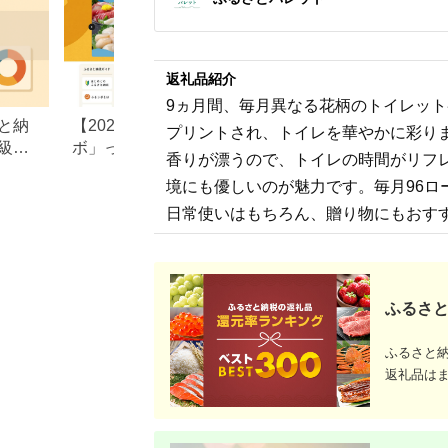
返礼品紹介
9ヵ月間、毎月異なる花柄のトイレット
と納
【2026年最新】「ふるラ
【2026年版】楽天
プリントされ、トイレを華やかに彩り
級志
ボ」ってどんなサイト？注
納税 還元率ランキ
香りが漂うので、トイレの時間がリフレ
ト
目のふるさと納税サイト解
還元率返礼品をジ
境にも優しいのが魅力です。毎月96
説
に比較
日常使いはもちろん、贈り物にもおす
ふるさと
ふるさと
返礼品は