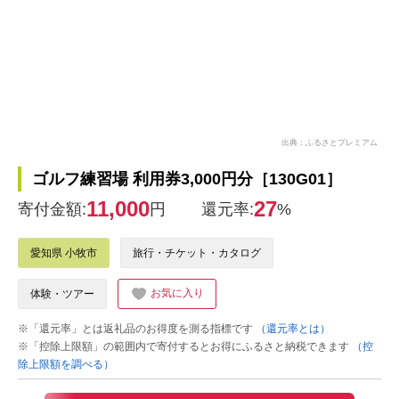
出典：ふるさとプレミアム
ゴルフ練習場 利用券3,000円分［130G01］
11,000
27
寄付金額:
円
還元率:
%
愛知県 小牧市
旅行・チケット・カタログ
お気に入り
体験・ツアー
※「還元率」とは返礼品のお得度を測る指標です
（還元率とは）
※「控除上限額」の範囲内で寄付するとお得にふるさと納税できます
（控
除上限額を調べる）