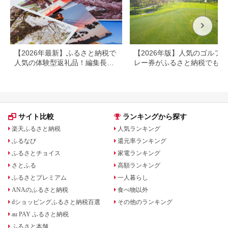
【2026年最新】ふるさと納税で
【2026年版】人気のゴルフ
人気の体験型返礼品！編集長お
レー券がふるさと納税でもら
すすめ16選
る！
サイト比較
ランキングから探す
楽天ふるさと納税
人気ランキング
ふるなび
還元率ランキング
ふるさとチョイス
家電ランキング
さとふる
高額ランキング
ふるさとプレミアム
一人暮らし
ANAのふるさと納税
食べ物以外
dショッピングふるさと納税百選
その他のランキング
au PAY ふるさと納税
ふるさと本舗