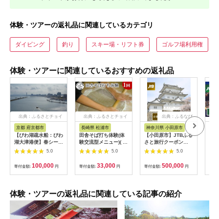
体験・ツアーの返礼品に関連しているカテゴリ
ダイビング
釣り
スキー場・リフト券
ゴルフ場利用権
体験・ツアーに関連しているおすすめの返礼品
出典：ふるさとチョイ
出典：ふるさとチョイ
出典：ふるなび
ス
ス
京都 府京都市
長崎県 松浦市
神奈川県 小田原市
長
【びわ湖疏水船：びわ
田舎そば打ち体験(体
【小田原市】JTBふる
【長
湖大津港便】春シーズ
験交流型メニュー)( 体
さと旅行クーポン
テン
ン先行予約権（２名様
験 田舎 自然 松浦市
（150,000円分）有効
さと
5.0
5.0
5.0
分の乗船予約の権利）
そば そば打ち )【D3-
期間3年（Eメール発
（3
009】
行）｜予約 宿泊 観光
期間
100,000
33,000
500,000
寄付金額:
円
寄付金額:
円
寄付金額:
円
寄付
体験 温泉 ホテル 旅館
行）
チケット 子供 子連れ
体験 温泉 ホテル 
カップル 家族 店頭 オ
チケ
ンライン ネット 電話
カッ
体験・ツアーの返礼品に関連している記事の紹介
神奈川 神奈川
ンラ
長崎