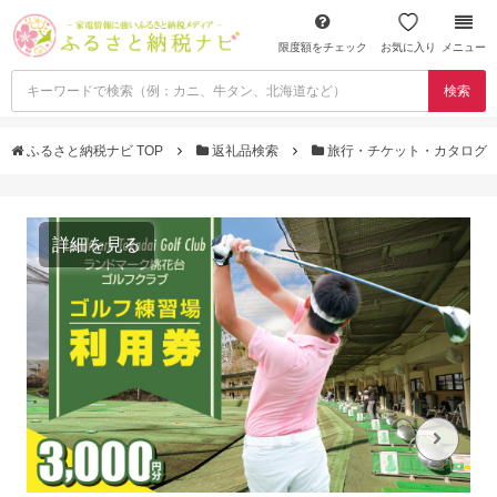
限度額をチェック
お気に入り
メニュー
検索
ふるさと納税ナビ TOP
返礼品検索
旅行・チケット・カタログ
詳細を見る