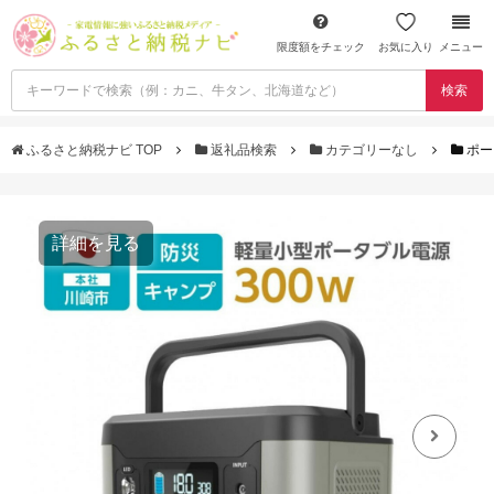
限度額をチェック
お気に入り
メニュー
検索
ふるさと納税ナビ TOP
返礼品検索
カテゴリーなし
ポー
詳細を見る