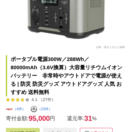
出典：楽天ふるさと納税
ポータブル電源300W／288Wh／
80000mAh（3.6V換算）大容量リチウムイオン
バッテリー 非常時やアウトドアで電源が使え
る | 防災 防災グッズ アウトドアグッズ 人気 お
すすめ 送料無料
4.1 （27件）
（4件）
（23件）
95,000
31
寄付金額:
円
還元率:
%