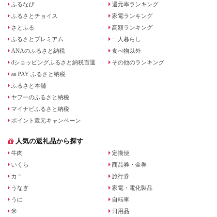
ふるなび
還元率ランキング
ふるさとチョイス
家電ランキング
さとふる
高額ランキング
ふるさとプレミアム
一人暮らし
ANAのふるさと納税
食べ物以外
dショッピングふるさと納税百選
その他のランキング
au PAY ふるさと納税
ふるさと本舗
ヤフーのふるさと納税
マイナビふるさと納税
ポイント還元キャンペーン
人気の返礼品から探す
牛肉
定期便
いくら
商品券・金券
カニ
旅行券
うなぎ
家電・電化製品
うに
自転車
米
日用品