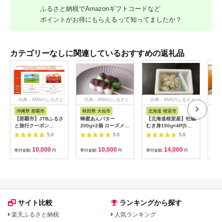
ふるさと納税でAmazonギフトコードなど
ポイントがお得にもらえるって知ってましたか？
カテゴリーなしに関連しているおすすめの返礼品
出典：ANAのふるさと
出典：ANAのふるさと
出典：ANAのふるさと
出
納税
納税
納税
沖縄県 那覇市
秋田県 大仙市
北海道 根室市
埼
【那覇市】JTBふるさ
蜂蜜あんバター
【北海道根室産】牡蠣
【2
と旅行クーポン
200g×2個 ローズメイ
むき身150g×4P[5月
予約
（3,000円分）有効期
[あんバター はちみ
下旬以降発送] A-
史！
5.0
5.0
5.0
間3年（Eメール発
つ 発酵バター あん
54007
ムの
行）｜旅行 トラベル
こ 水あめ不使用 秋
水・
10,000
10,000
14,000
寄付金額:
円
寄付金額:
円
寄付金額:
円
寄付
予約 国内旅行 JTB 宿
田県 大仙市]
約3
泊 観光 体験 旅行券
03
宿泊券 旅行予約 ホテ
ル 旅館 チケット 子供
子連れ カップル 家族
人気 おすすめ 旅行ク
ーポン 店頭 オンライ
サイト比較
ランキングから探す
ン ネット予約 電話 有
効期間3年
楽天ふるさと納税
人気ランキング