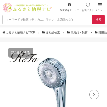
限度額をチェック
お気に入り
メニュー
検索
ふるさと納税ナビ TOP
返礼品検索
日用品・雑貨
日用品
詳細を見る