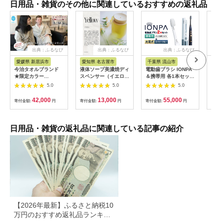
日用品・雑貨のその他に関連しているおすすめの返礼品
出典：ふるなび
出典：ふるなび
出典：ふるなび
愛媛県 新居浜市
愛知県 名古屋市
千葉県 流山市
奈
今治タオルブランド
液体ソープ美濃焼ディ
電動歯ブラシ IONPA
【本
★限定カラー
スペンサー（イエロ
＆携帯用 各1本セット
子・
★【Hello!NEW バス
ー）
| 歯ブラシ
24
5.0
5.0
5.0
ローブ】「祈」シリー
【1
ズ サイズ（M）
42,000
13,000
55,000
寄付金額:
円
寄付金額:
円
寄付金額:
円
寄付
日用品・雑貨の返礼品に関連している記事の紹介
【2026年最新】ふるさと納税10
万円のおすすめ返礼品ランキン