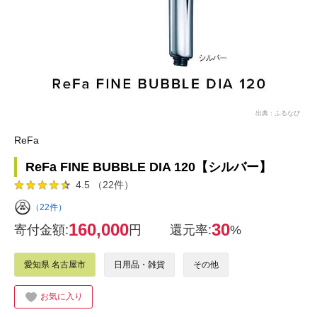
出典：ふるなび
ReFa
ReFa FINE BUBBLE DIA 120【シルバー】
4.5 （22件）
（22件）
160,000
30
寄付金額:
円
還元率:
%
愛知県 名古屋市
日用品・雑貨
その他
お気に入り