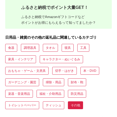
ふるさと納税でポイント大量GET！
ふるさと納税でAmazonギフトコードなど
ポイントがお得にもらえるって知ってましたか？
日用品・雑貨のその他の返礼品に関連しているカテゴリ
食器
調理器具
タオル
寝具
工具
家具・インテリア
キャラクター・ぬいぐるみ
おもちゃ・ゲーム・文房具
切手・はがき
本・DVD
ガーデニング・園芸
掃除・用品
財布・鞄
楽器・音楽用品
福祉・介助用品
防災用品
トイレットペーパー
ティッシュ
その他