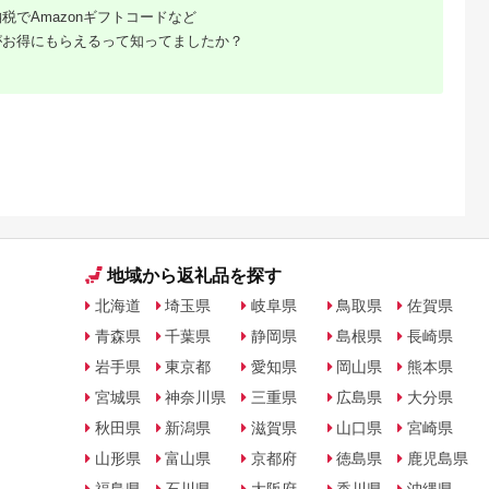
税でAmazonギフトコードなど
がお得にもらえるって知ってましたか？
天ふるさと納
出典：楽天ふるさと納
出典：楽天ふるさと納
出典：楽天ふるさと
税
税
税
戸市
宮崎県 日向市
岩手県 宮古市
石川県 志賀町
納税】 い
【ふるさと納税】 海
【ふるさと納税】【三
【ふるさと納税】
牛 ハンバ
の駅ほそしま 大漁 セ
陸宮古重茂産】無添加
【ご自宅用】 ふぞろ
150g×8個
ット [海の駅 ほそしま
焼きうに 80g×2、5、
い ころ柿 約800g
5.0
5.0
5.0
5.0
27-0407
宮崎県 日向市
10、30個セット_ 焼
【期間限定発送】 [米
4,000
14,000
24,000
18,000
452060079] 冷凍 ア
きうに うに ウニ 雲丹
吉農園 石川県 志賀町
円
寄付金額:
円
寄付金額:
円
寄付金額:
円
オリイカ 魚 フライ す
焼きウニ 無添加 おか
BA4132] 干柿 干し
り身 詰め合わせ
ず おつまみ 酒の肴 ご
柿 かき 枯露柿 果物
はんのお供 惣菜 魚介
くだもの ドラフルー
海産物 岩手県 宮古市
ツ 800グラム 自然の
産地直送 冷凍 贈答 ギ
甘さ 手作り てづくり
フト 送料無料 【配送
最勝柿 ふるさと納税
不可地域：離島】
地域から返礼品を探す
【G1335814】
北海道
埼玉県
岐阜県
鳥取県
佐賀県
青森県
千葉県
静岡県
島根県
長崎県
岩手県
東京都
愛知県
岡山県
熊本県
宮城県
神奈川県
三重県
広島県
大分県
秋田県
新潟県
滋賀県
山口県
宮崎県
山形県
富山県
京都府
徳島県
鹿児島県