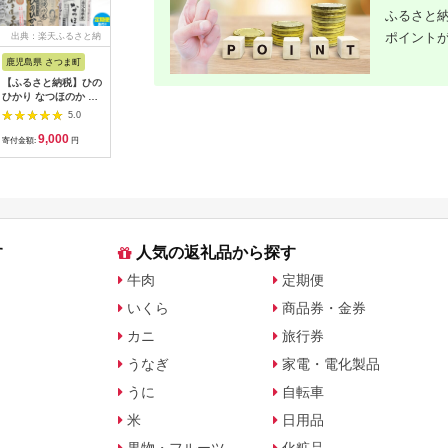
ふるさと納
ポイント
出典：楽天ふるさと納
出典：ふるさとチョイ
出典：楽天ふるさと納
出典：楽
税
ス
税
鹿児島県 さつま町
佐賀県 伊万里市
沖縄県 うるま市
岩手県 二
【ふるさと納税】ひの
【伊万里焼】ブルーレ
【ふるさと納税】［沖
【ふるさと
ひかり なつほのか あ
ースパン皿 035-H389
縄の海塩］ぬちまーす
わて短角和
きほなみ 選べる 品種
顆粒（250g）×2袋セ
ーグセット 
5.0
5.0
5.0
定期便 米 2kg
ット 【ぬちまーす】
計1.2kg 0
9,000
13,000
12,000
1
5kg《出荷時期をお選
食塩 塩 調味料 食卓塩
寄付金額:
円
寄付金額:
円
寄付金額:
円
寄付金額:
びください》かじや農
顆粒 シーソルト 人気
産 お米 ご飯 白米 白
返礼品 海塩 沖縄 うる
飯 こめ 鹿児島県 さつ
ま市 果報バンタ
ま町
す
人気の返礼品から探す
牛肉
定期便
いくら
商品券・金券
カニ
旅行券
うなぎ
家電・電化製品
うに
自転車
米
日用品