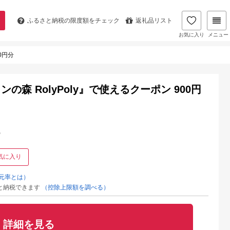
ふるさと納税の
限度額をチェック
返礼品リスト
お気に入り
メニュー
0円分
森 RolyPoly』で使えるクーポン 900円
%
気に入り
元率とは）
と納税できます
（控除上限額を調べる）
詳細を見る