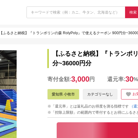
検索
【ふるさと納税】『トランポリンの森 RolyPoly』で使えるクーポン 900円分~3600
【ふるさと納税】『トランポリンの
分~36000円分
3,000
30
寄付金額:
円
還元率:
お
愛知県 小牧市
カテゴリーなし
※「還元率」とは返礼品のお得度を測る指標です
（還
※「控除上限額」の範囲内で寄付するとお得にふるさ