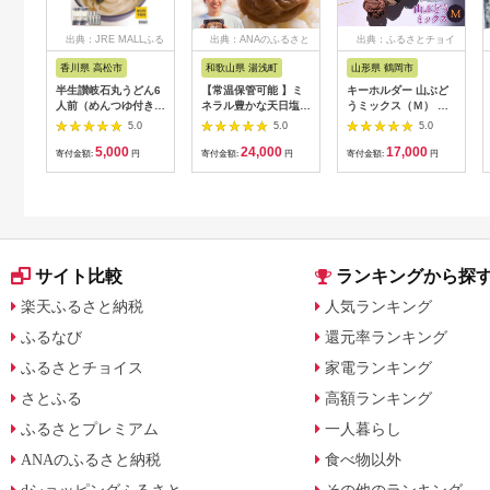
出典：JRE MALLふる
出典：ANAのふるさと
出典：ふるさとチョイ
さと納税
納税
ス
香川県 高松市
和歌山県 湯浅町
山形県 鶴岡市
半生讃岐石丸うどん6
【常温保管可能 】ミ
キーホルダー 山ぶど
人前（めんつゆ付き）
ネラル豊かな天日塩だ
うミックス（Ｍ） 山
麺300g×2袋
けで漬けた無添加梅干
形県鶴岡市 アトリエ
5.0
5.0
5.0
し2kg 梅ボーイズ｜
かおる | 山葡萄 雑貨
5,000
24,000
17,000
南高梅
キーホルダー ギフト
寄付金額:
円
寄付金額:
円
寄付金額:
円
B201_EP6024
贈り物 お取り寄せ 返
礼品
サイト比較
ランキングから探
楽天ふるさと納税
人気ランキング
ふるなび
還元率ランキング
ふるさとチョイス
家電ランキング
さとふる
高額ランキング
ふるさとプレミアム
一人暮らし
ANAのふるさと納税
食べ物以外