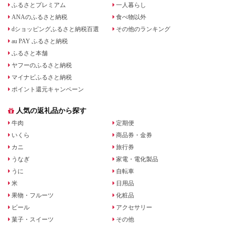
ふるさとプレミアム
一人暮らし
ANAのふるさと納税
食べ物以外
dショッピングふるさと納税百選
その他のランキング
au PAY ふるさと納税
ふるさと本舗
ヤフーのふるさと納税
マイナビふるさと納税
ポイント還元キャンペーン
人気の返礼品から探す
牛肉
定期便
いくら
商品券・金券
カニ
旅行券
うなぎ
家電・電化製品
うに
自転車
米
日用品
果物・フルーツ
化粧品
ビール
アクセサリー
菓子・スイーツ
その他