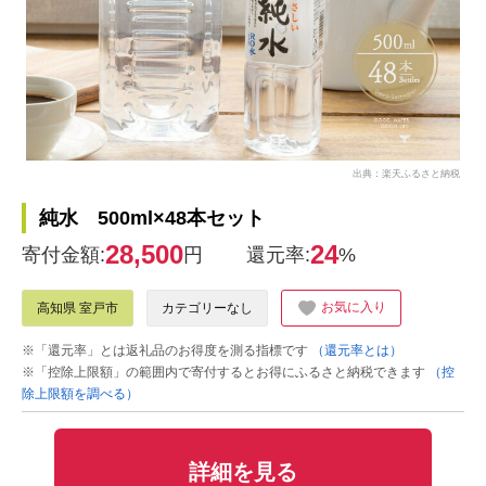
出典：楽天ふるさと納税
純水 500ml×48本セット
28,500
24
寄付金額:
円
還元率:
%
お気に入り
高知県 室戸市
カテゴリーなし
※「還元率」とは返礼品のお得度を測る指標です
（還元率とは）
※「控除上限額」の範囲内で寄付するとお得にふるさと納税できます
（控
除上限額を調べる）
詳細を見る