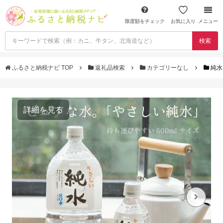
限度額をチェック
お気に入り
メニュー
検索
ふるさと納税ナビ TOP
返礼品検索
カテゴリーなし
純水
詳細を見る