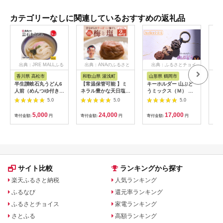
カテゴリーなしに関連しているおすすめの返礼品
出典：JRE MALLふる
出典：ANAのふるさと
出典：ふるさとチョイ
出
さと納税
納税
ス
香川県 高松市
和歌山県 湯浅町
山形県 鶴岡市
鹿
半生讃岐石丸うどん6
【常温保管可能 】ミ
キーホルダー 山ぶど
【ふ
人前（めんつゆ付き）
ネラル豊かな天日塩だ
うミックス（Ｍ） 山
ひか
麺300g×2袋
けで漬けた無添加梅干
形県鶴岡市 アトリエ
きほ
5.0
5.0
5.0
し2kg 梅ボーイズ｜
かおる | 山葡萄 雑貨
定期
南高梅
キーホルダー ギフト
5k
5,000
24,000
17,000
寄付金額:
円
寄付金額:
円
寄付金額:
円
寄付
B201_EP6024
贈り物 お取り寄せ 返
びく
礼品
産 
飯 
ま町
サイト比較
ランキングから探す
楽天ふるさと納税
人気ランキング
ふるなび
還元率ランキング
ふるさとチョイス
家電ランキング
さとふる
高額ランキング