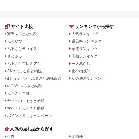
宿泊券 旅行予約 ホテ
ル 旅館 チケット 子供
子連れ カップル 家族
人気 おすすめ 旅行ク
ーポン 店頭 オンライ
サイト比較
ランキングから探す
ン ネット予約 電話 有
効期間3年
楽天ふるさと納税
人気ランキング
ふるなび
還元率ランキング
ふるさとチョイス
家電ランキング
さとふる
高額ランキング
ふるさとプレミアム
一人暮らし
ANAのふるさと納税
食べ物以外
dショッピングふるさと納税百選
その他のランキング
au PAY ふるさと納税
ふるさと本舗
ヤフーのふるさと納税
マイナビふるさと納税
ポイント還元キャンペーン
人気の返礼品から探す
牛肉
定期便