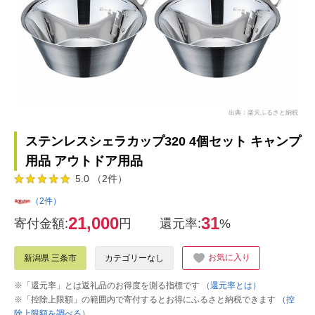
出典：楽天ふるさと納税
ステンレスシェラカップ320 4個セット キャンプ
用品 アウトドア用品
5.0 （2件）
（2件）
21,000
31
寄付金額:
円
還元率:
%
お気に入り
新潟県 三条市
カテゴリーなし
※「還元率」とは返礼品のお得度を測る指標です
（還元率とは）
※「控除上限額」の範囲内で寄付するとお得にふるさと納税できます
（控
除上限額を調べる）