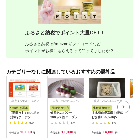
ふるさと納税でポイント大量GET！
ふるさと納税でAmazonギフトコードなど
ポイントがお得にもらえるって知ってましたか？
カテゴリーなしに関連しているおすすめの返礼品
出典：ANAのふるさと
出典：ANAのふるさと
出典：ANAのふるさと
出
納税
納税
納税
沖縄県 那覇市
秋田県 大仙市
北海道 根室市
埼
【那覇市】JTBふるさ
蜂蜜あんバター
【北海道根室産】牡蠣
【2
と旅行クーポン
200g×2個 ローズメイ
むき身150g×4P[5月
予約
（3,000円分）有効期
[あんバター はちみ
下旬以降発送] A-
史！
5.0
5.0
5.0
間3年（Eメール発
つ 発酵バター あん
54007
ムの
行）｜旅行 トラベル
こ 水あめ不使用 秋
水・
10,000
10,000
14,000
寄付金額:
円
寄付金額:
円
寄付金額:
円
寄付
予約 国内旅行 JTB 宿
田県 大仙市]
約3
泊 観光 体験 旅行券
03