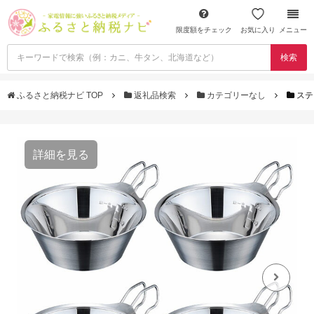
限度額をチェック
お気に入り
メニュー
検索
ふるさと納税ナビ TOP
返礼品検索
カテゴリーなし
ステ
詳細を見る