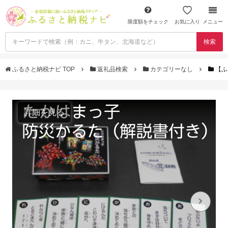
限度額をチェック
お気に入り
メニュー
検索
ふるさと納税ナビ TOP
返礼品検索
カテゴリーなし
【ふ
詳細を見る