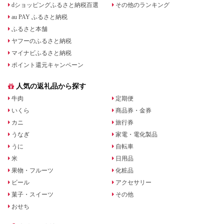
dショッピングふるさと納税百選
その他のランキング
au PAY ふるさと納税
ふるさと本舗
ヤフーのふるさと納税
マイナビふるさと納税
ポイント還元キャンペーン
人気の返礼品から探す
牛肉
定期便
いくら
商品券・金券
カニ
旅行券
うなぎ
家電・電化製品
うに
自転車
米
日用品
果物・フルーツ
化粧品
ビール
アクセサリー
菓子・スイーツ
その他
おせち