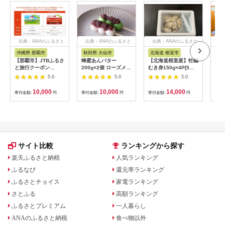
出典：ANAのふるさと
出典：ANAのふるさと
出典：ANAのふるさと
出
納税
納税
納税
沖縄県 那覇市
秋田県 大仙市
北海道 根室市
埼
【那覇市】JTBふるさ
蜂蜜あんバター
【北海道根室産】牡蠣
【2
と旅行クーポン
200g×2個 ローズメイ
むき身150g×4P[5月
予約
（3,000円分）有効期
[あんバター はちみ
下旬以降発送] A-
史！
5.0
5.0
5.0
間3年（Eメール発
つ 発酵バター あん
54007
ムの
行）｜旅行 トラベル
こ 水あめ不使用 秋
水・
10,000
10,000
14,000
寄付金額:
円
寄付金額:
円
寄付金額:
円
寄付
予約 国内旅行 JTB 宿
田県 大仙市]
約3
泊 観光 体験 旅行券
03
宿泊券 旅行予約 ホテ
ル 旅館 チケット 子供
子連れ カップル 家族
人気 おすすめ 旅行ク
ーポン 店頭 オンライ
サイト比較
ランキングから探す
ン ネット予約 電話 有
効期間3年
楽天ふるさと納税
人気ランキング
ふるなび
還元率ランキング
ふるさとチョイス
家電ランキング
さとふる
高額ランキング
ふるさとプレミアム
一人暮らし
ANAのふるさと納税
食べ物以外