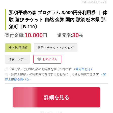
出典：ふるさとチョイス
那須平成の森 プログラム 3,000円分利用券 ｜ 体
験 遊び チケット 自然 金券 国内 那須 栃木県 那
須町〔B-110〕
10,000
30
寄付金額:
円
還元率:
%
栃木県 那須町
旅行・チケット・カタログ
お気に入り
体験・ツアー
※「還元率」とは返礼品のお得度を測る指標です
（還元率とは）
※「控除上限額」の範囲内で寄付するとお得にふるさと納税できます
（控
除上限額を調べる）
詳細を見る