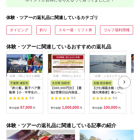
体験・ツアーの返礼品に関連しているカテゴリ
ダイビング
釣り
スキー場・リフト券
ゴルフ場利用権
体験・ツアーに関連しているおすすめの返礼品
出典：JALふるさと納税
出典：ANAのふるさと
出典：ふるさとチョイ
出
納税
ス
千葉県 浦安市
大分県 別府市
京都 府京都市
新
「釣り船」親子ペア乗
【300,000円分】【最
【びわ湖疏水船：びわ
ヤマ
船券【小・中学生のお
短2営業日以内発送】
湖大津港便】春シーズ
アお
子様】
別府市内の旅館やホテ
ン先行予約権（２名様
で2
5.0
5.0
5.0
ルで使用できる宿泊補
分の乗船予約の権利）
の小
助券 楽しい旅の思い
「山
67,000
1,000,000
100,000
寄付金額:
円
寄付金額:
円
寄付金額:
円
寄付
出を！ 宿泊券 大分県
アチ
別府市 3000円 15000
烹 
円 3万円 9万円 15万
円 30万円 ホテル 旅
体験・ツアーの返礼品に関連している記事の紹介
館 温泉 旅行 観光 ト
ラベル 宿泊補助券 チ
ケット クーポン 宿泊