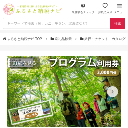
限度額をチェック
お気に入り
メニュー
検索
ふるさと納税ナビ TOP
返礼品検索
旅行・チケット・カタログ
詳細を見る