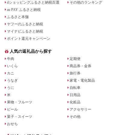
dショッピングふるさと納税百選
その他のランキング
au PAY ふるさと納税
ふるさと本舗
ヤフーのふるさと納税
マイナビふるさと納税
ポイント還元キャンペーン
人気の返礼品から探す
牛肉
定期便
いくら
商品券・金券
カニ
旅行券
うなぎ
家電・電化製品
うに
自転車
米
日用品
果物・フルーツ
化粧品
ビール
アクセサリー
菓子・スイーツ
その他
おせち