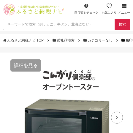
限度額をチェック
お気に入り
メニュー
検索
ふるさと納税ナビ TOP
返礼品検索
カテゴリーなし
象印
詳細を見る