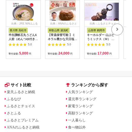
出典：JRE MALLふる
出典：ANAのふるさと
出典：ふるさとチョイ
出
さと納税
納税
ス
香川県 高松市
和歌山県 湯浅町
山形県 鶴岡市
佐
半生讃岐石丸うどん6
【常温保管可能 】ミ
キーホルダー 山ぶど
【伊
人前（めんつゆ付き）
ネラル豊かな天日塩だ
うミックス（Ｍ） 山
ース
麺300g×2袋
けで漬けた無添加梅干
形県鶴岡市 アトリエ
5.0
5.0
5.0
し2kg 梅ボーイズ｜
かおる | 山葡萄 雑貨
南高梅
キーホルダー ギフト
5,000
24,000
17,000
寄付金額:
円
寄付金額:
円
寄付金額:
円
寄付
B201_EP6024
贈り物 お取り寄せ 返
礼品
サイト比較
ランキングから探す
楽天ふるさと納税
人気ランキング
ふるなび
還元率ランキング
ふるさとチョイス
家電ランキング
さとふる
高額ランキング
ふるさとプレミアム
一人暮らし
ANAのふるさと納税
食べ物以外