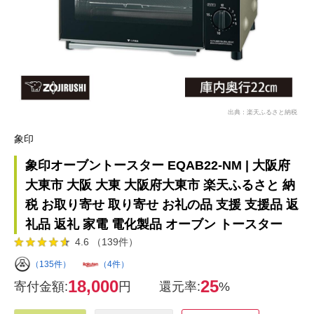
出典：楽天ふるさと納税
象印
象印オーブントースター EQAB22-NM | 大阪府
大東市 大阪 大東 大阪府大東市 楽天ふるさと 納
税 お取り寄せ 取り寄せ お礼の品 支援 支援品 返
礼品 返礼 家電 電化製品 オーブン トースター
4.6 （139件）
（135件）
（4件）
18,000
25
寄付金額:
円
還元率:
%