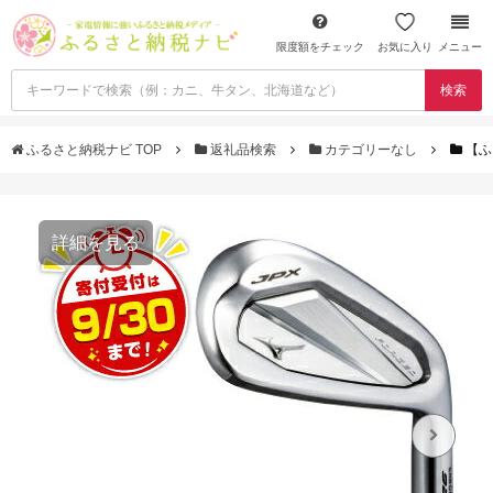
限度額をチェック
お気に入り
メニュー
検索
ふるさと納税ナビ TOP
返礼品検索
カテゴリーなし
【ふる
詳細を見る