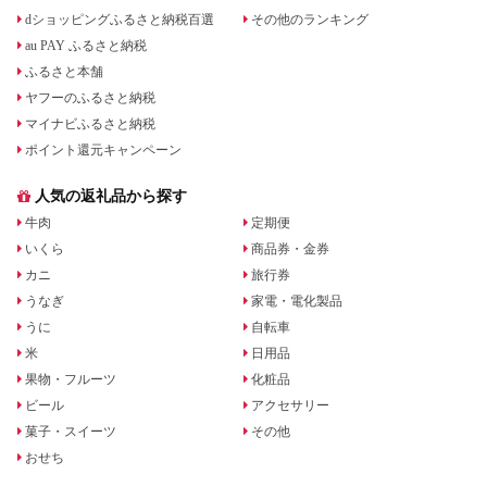
dショッピングふるさと納税百選
その他のランキング
au PAY ふるさと納税
ふるさと本舗
ヤフーのふるさと納税
マイナビふるさと納税
ポイント還元キャンペーン
人気の返礼品から探す
牛肉
定期便
いくら
商品券・金券
カニ
旅行券
うなぎ
家電・電化製品
うに
自転車
米
日用品
果物・フルーツ
化粧品
ビール
アクセサリー
菓子・スイーツ
その他
おせち