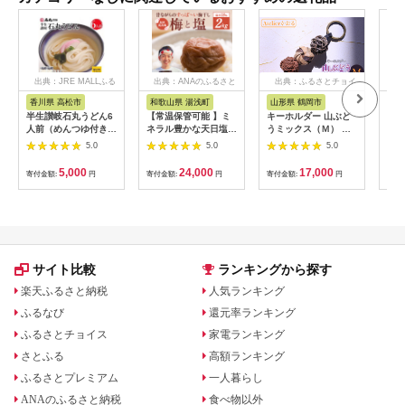
出典：JRE MALLふる
出典：ANAのふるさと
出典：ふるさとチョイ
出
さと納税
納税
ス
香川県 高松市
和歌山県 湯浅町
山形県 鶴岡市
佐
半生讃岐石丸うどん6
【常温保管可能 】ミ
キーホルダー 山ぶど
【伊
人前（めんつゆ付き）
ネラル豊かな天日塩だ
うミックス（Ｍ） 山
ース
麺300g×2袋
けで漬けた無添加梅干
形県鶴岡市 アトリエ
5.0
5.0
5.0
し2kg 梅ボーイズ｜
かおる | 山葡萄 雑貨
南高梅
キーホルダー ギフト
5,000
24,000
17,000
寄付金額:
円
寄付金額:
円
寄付金額:
円
寄付
B201_EP6024
贈り物 お取り寄せ 返
礼品
サイト比較
ランキングから探す
楽天ふるさと納税
人気ランキング
ふるなび
還元率ランキング
ふるさとチョイス
家電ランキング
さとふる
高額ランキング
ふるさとプレミアム
一人暮らし
ANAのふるさと納税
食べ物以外