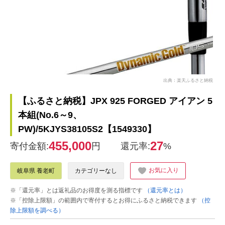
出典：楽天ふるさと納税
【ふるさと納税】JPX 925 FORGED アイアン 5
本組(No.6～9、
PW)/5KJYS38105S2【1549330】
455,000
27
寄付金額:
円
還元率:
%
お気に入り
岐阜県 養老町
カテゴリーなし
※「還元率」とは返礼品のお得度を測る指標です
（還元率とは）
※「控除上限額」の範囲内で寄付するとお得にふるさと納税できます
（控
除上限額を調べる）