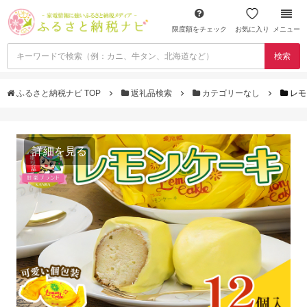
限度額をチェック
お気に入り
メニュー
検索
ふるさと納税ナビ TOP
返礼品検索
カテゴリーなし
レモ
詳細を見る