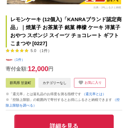
出典：JALふるさと納税
レモンケーキ (12個入)「KANRAブランド認定商
品」｜焼菓子 お茶菓子 銘菓 檸檬 ケーキ 洋菓子
おやつ スポンジ スイーツ チョコレート ギフト
こまつや [0227]
5.0 （1件）
（1件）
12,000
寄付金額:
円
お気に入り
群馬県 甘楽町
カテゴリーなし
※「還元率」とは返礼品のお得度を測る指標です
（還元率とは）
※「控除上限額」の範囲内で寄付するとお得にふるさと納税できます
（控
除上限額を調べる）
詳細を見る