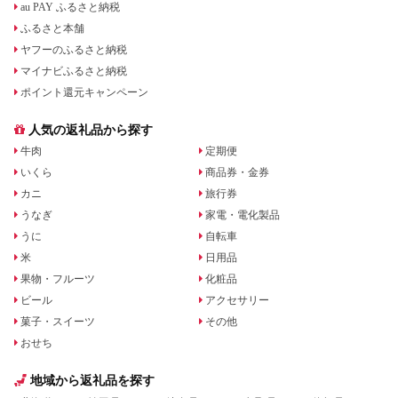
au PAY ふるさと納税
ふるさと本舗
ヤフーのふるさと納税
マイナビふるさと納税
ポイント還元キャンペーン
人気の返礼品から探す
牛肉
定期便
いくら
商品券・金券
カニ
旅行券
うなぎ
家電・電化製品
うに
自転車
米
日用品
果物・フルーツ
化粧品
ビール
アクセサリー
菓子・スイーツ
その他
おせち
地域から返礼品を探す