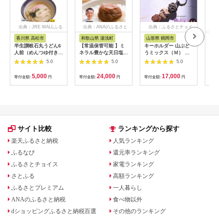
出典：JRE MALLふる
出典：ANAのふるさと
出典：ふるさとチョイ
出
さと納税
納税
ス
香川県 高松市
和歌山県 湯浅町
山形県 鶴岡市
佐
半生讃岐石丸うどん6
【常温保管可能 】ミ
キーホルダー 山ぶど
【伊
人前（めんつゆ付き）
ネラル豊かな天日塩だ
うミックス（Ｍ） 山
ース
麺300g×2袋
けで漬けた無添加梅干
形県鶴岡市 アトリエ
5.0
5.0
5.0
し2kg 梅ボーイズ｜
かおる | 山葡萄 雑貨
南高梅
キーホルダー ギフト
5,000
24,000
17,000
寄付金額:
円
寄付金額:
円
寄付金額:
円
寄付
B201_EP6024
贈り物 お取り寄せ 返
礼品
サイト比較
ランキングから探す
楽天ふるさと納税
人気ランキング
ふるなび
還元率ランキング
ふるさとチョイス
家電ランキング
さとふる
高額ランキング
ふるさとプレミアム
一人暮らし
ANAのふるさと納税
食べ物以外
dショッピングふるさと納税百選
その他のランキング