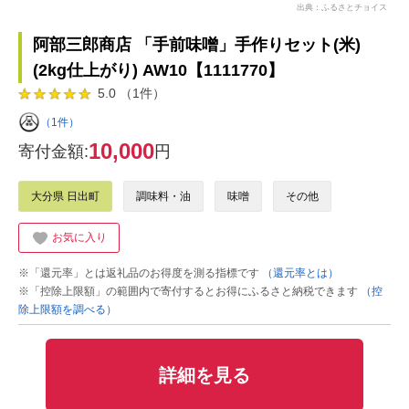
出典：ふるさとチョイス
阿部三郎商店 「手前味噌」手作りセット(米)
(2kg仕上がり) AW10【1111770】
5.0 （1件）
（1件）
10,000
寄付金額:
円
大分県 日出町
調味料・油
味噌
その他
お気に入り
※「還元率」とは返礼品のお得度を測る指標です
（還元率とは）
※「控除上限額」の範囲内で寄付するとお得にふるさと納税できます
（控
除上限額を調べる）
詳細を見る