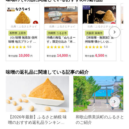
出典：ふるさとチョイ
出典：ふるさとチョイ
出典：ふるさとチョイ
出
ス
ス
ス
長野県 上田市
沖縄県 うるま市
大阪府 泉南市
福
（O) 味噌 無添加 信州
沖縄の海塩「ぬちまー
【米味噌・無添加】泉
無添
味噌 地元ブランド 奏
す」限定仕込み「本格
州味噌 懐かしいおば
65
龍みそ～なきりゅう～
みそ」×２個セット
あちゃんの味
五割
5.0
5.0
5.0
2kg みそ バランスの
1Kg【006E-005】
厳選
良い中甘口 米味噌 米
噌 
10,000
14,000
6,500
寄付金額:
円
寄付金額:
円
寄付金額:
円
寄付
みそ ミソ 信州 奏龍
り 
信州みそ 長野県 長野
022
上田市 上田 調味料 味
付け 味噌汁 国産原料
味噌の返礼品に関連している記事の紹介
株式会社大桂商店
[№5312-0041]
【2026年最新】ふるさと納税 味
和歌山県美浜町のふるさと納
噌のおすすめ返礼品ランキング
のご紹介
｜産地・種類・コスパで選ぶ厳