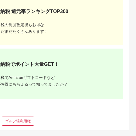
 宿泊 観光
体験 温泉 ホテル 旅館
体験 温泉 ホテル 旅館
ギフトチケット ギフ
チケット 子供 子連れ
チケット 子供 子連れ
トチケット 】
納税 還元率ランキングTOP300
子供 子連れ
カップル 家族 店頭 オ
カップル 家族 店頭 オ
家族 店頭 オ
ンライン ネット 電話
ンライン ネット 電話
ネット 電話
箱根
箱根
納税の制度改定後もお得な
まだまだたくさんあります！
納税でポイント大量GET！
税でAmazonギフトコードなど
がお得にもらえるって知ってましたか？
ゴルフ場利用権