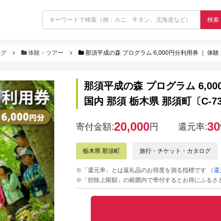
検索
ログ
体験・ツアー
那須平成の森 プログラム 6,000円分利用券 ｜ 体験 
那須平成の森 プログラム 6,00
国内 那須 栃木県 那須町〔C-7
20,000
30
寄付金額:
円
還元率:
栃木県 那須町
旅行・チケット・カタログ
※「還元率」とは返礼品のお得度を測る指標です
（還
※「控除上限額」の範囲内で寄付するとお得にふるさ