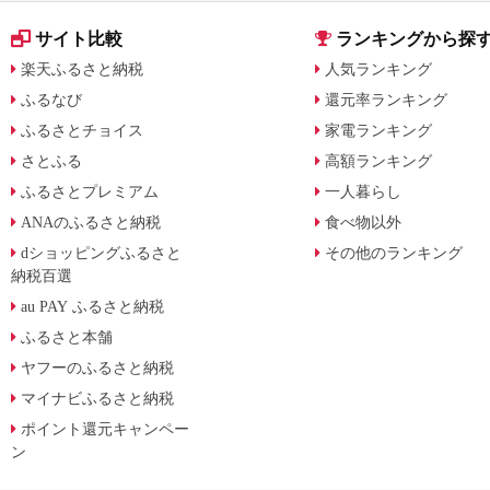
サイト比較
ランキングから探
楽天ふるさと納税
人気ランキング
ふるなび
還元率ランキング
ふるさとチョイス
家電ランキング
さとふる
高額ランキング
ふるさとプレミアム
一人暮らし
ANAのふるさと納税
食べ物以外
dショッピングふるさと
その他のランキング
納税百選
au PAY ふるさと納税
ふるさと本舗
ヤフーのふるさと納税
マイナビふるさと納税
ポイント還元キャンペー
ン