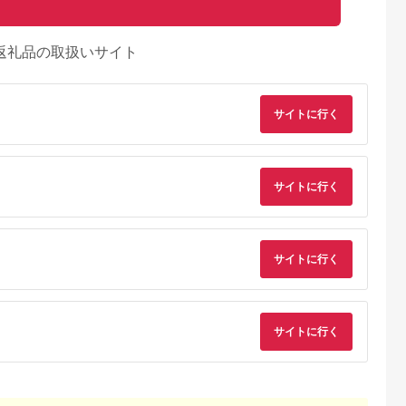
返礼品の取扱いサイト
サイトに行く
サイトに行く
サイトに行く
典：ふるなび
出典：ふるなび
出典：ふるなび
出典：ふるな
サイトに行く
神奈川県 箱根町
神奈川県 箱根町
大阪府 門真市
雲仙、ハウス
【箱根町】JTBふるさ
【箱根町】JTBふるさ
令和堂で使える糖質
】JTBふる
と旅行クーポン
と旅行クーポン
フ飯1000円分券【 
クーポン
（3,000円分）有効期
（15,000円分） 有効
フトチケット ギフト
5.0
5.0
5.0
5.0
0円分）有効
間3年（Eメール発
期間3年（Eメール発
チケット ギフトチケ
00,000
10,000
50,000
4,000
Eメール発
行）｜予約 宿泊 観光
行）｜予約 宿泊 観光
ット ギフトチケット
円
寄付金額:
円
寄付金額:
円
寄付金額:
円