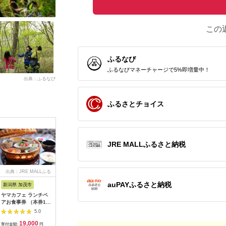
この
ふるなび
ふるなびマネーチャージで5%即増量中！
出典：ふるなび
ふるさとチョイス
JRE MALLふるさと納税
出典：JRE MALLふる
出典：ふるさとチョイ
出典：ふるなび
出
さと納税
ス
auPAYふるさと納税
新潟県 加茂市
長崎県 松浦市
神奈川県 小田原市
長崎県
ヤマカフェ ランチペ
田舎そば打ち体験(体
【小田原市】JTBふる
【長崎、
アお食事券 （本券1枚
験交流型メニュー)( 体
さと旅行クーポン
テンボス等
で2名様ご利用）北越
験 田舎 自然 松浦市
（150,000円分）有効
さと旅行
5.0
5.0
5.0
の小京都の老舗割烹
そば そば打ち )【D3-
期間3年（Eメール発
（30,00
19,000
33,000
500,000
1
「山重」料亭ランチペ
009】
行）｜予約 宿泊 観光
期間3年（
寄付金額:
円
寄付金額:
円
寄付金額:
円
寄付金額: