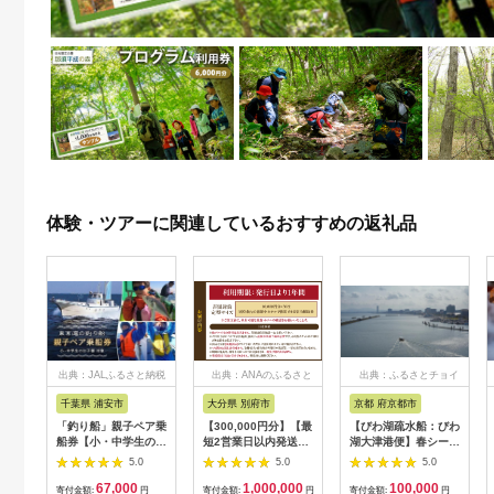
体験・ツアーに関連しているおすすめの返礼品
出典：JALふるさと納税
出典：ANAのふるさと
出典：ふるさとチョイ
納税
ス
千葉県 浦安市
大分県 別府市
京都 府京都市
「釣り船」親子ペア乗
【300,000円分】【最
【びわ湖疏水船：びわ
船券【小・中学生のお
短2営業日以内発送】
湖大津港便】春シーズ
子様】
別府市内の旅館やホテ
ン先行予約権（２名様
5.0
5.0
5.0
ルで使用できる宿泊補
分の乗船予約の権利）
67,000
1,000,000
100,000
助券 楽しい旅の思い
寄付金額:
円
寄付金額:
円
寄付金額:
円