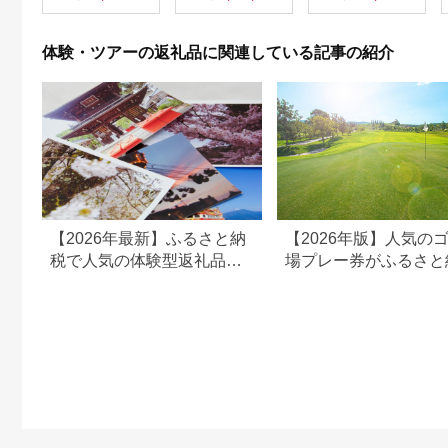
出を！ 宿泊券 大分県
別府市 3000円 15000
円 3万円 9万円 15万
体験・ツアーの返礼品に関連している記事の紹介
円 30万円 ホテル 旅
館 温泉 旅行 観光 ト
ラベル 宿泊補助券 チ
ケット クーポン 宿泊
お泊り 別府温泉 別府
観光 地獄めぐり 旅 お
すすめ 人気 体験型 節
約_B030-007
【2026年最新】ふるさと納
【2026年版】人気の
税で人気の体験型返礼品！
場プレー券がふるさと
編集長おすすめ16選
でもらえる！