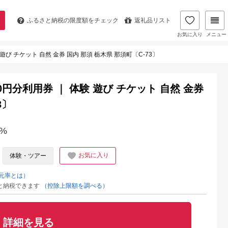
ふるさと納税の
限度額をチェック
返礼品リスト
お気に入り
メニュー
遊び チケット 自然 金券 国内 那須 栃木県 那須町〔C-73〕
0円分利用券 ｜ 体験 遊び チケット 自然 金券
3〕
%
お気に入り
体験・ツアー
元率とは）
と納税できます
（控除上限額を調べる）
詳細を見る