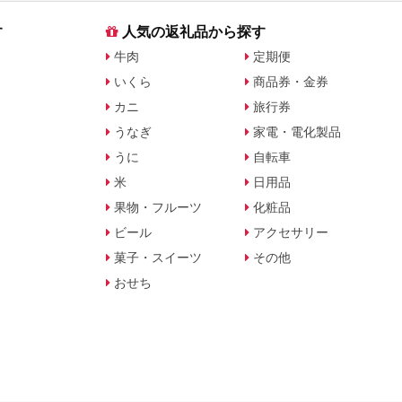
す
人気の返礼品から探す
牛肉
定期便
いくら
商品券・金券
カニ
旅行券
うなぎ
家電・電化製品
うに
自転車
米
日用品
果物・フルーツ
化粧品
ビール
アクセサリー
菓子・スイーツ
その他
おせち