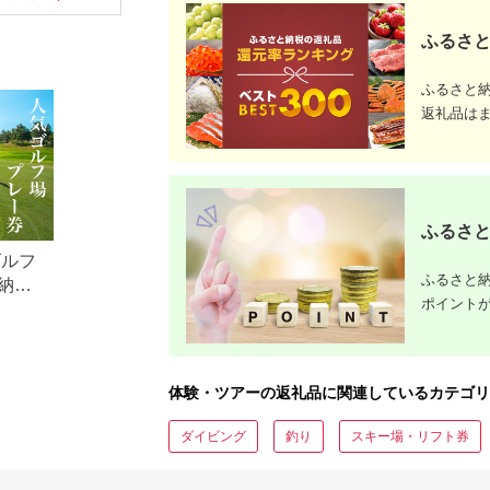
アチケット加茂市 割
体験 温泉 ホテル 旅館
行）｜予約
烹 山重
チケット 子供 子連れ
体験 温泉 ホテル 旅館
ふるさと
カップル 家族 店頭 オ
チケット 
ンライン ネット 電話
カップル 
神奈川 神奈川
ンライン 
長崎
ふるさと
返礼品は
ふるさと
ゴルフ
ふるさと納
納税
ポイント
体験・ツアーの返礼品に関連しているカテゴリ
ダイビング
釣り
スキー場・リフト券