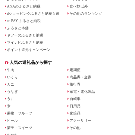
ANAのふるさと納税
食べ物以外
dショッピングふるさと納税百選
その他のランキング
au PAY ふるさと納税
ふるさと本舗
ヤフーのふるさと納税
マイナビふるさと納税
ポイント還元キャンペーン
人気の返礼品から探す
牛肉
定期便
いくら
商品券・金券
カニ
旅行券
うなぎ
家電・電化製品
うに
自転車
米
日用品
果物・フルーツ
化粧品
ビール
アクセサリー
菓子・スイーツ
その他
おせち