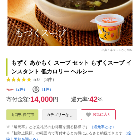
出典：楽天ふるさと納税
もずく あかもく スープ セット もずくスープ イ
ンスタント 低カロリー ヘルシー
5.0 （3件）
（2件）
（1件）
14,000
42
寄付金額:
円
還元率:
%
お気に入り
山口県 長門市
カテゴリーなし
※「還元率」とは返礼品のお得度を測る指標です
（還元率とは）
※「控除上限額」の範囲内で寄付するとお得にふるさと納税できます
（控
除上限額を調べる）