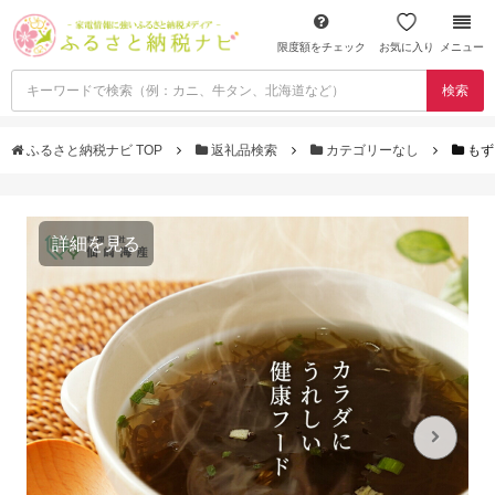
限度額をチェック
お気に入り
メニュー
検索
ふるさと納税ナビ TOP
返礼品検索
カテゴリーなし
もず
詳細を見る