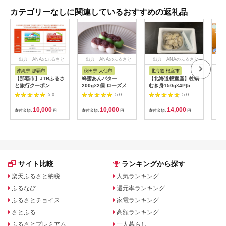
カテゴリーなしに関連しているおすすめの返礼品
出典：ANAのふるさと
出典：ANAのふるさと
出典：ANAのふるさと
出
納税
納税
納税
沖縄県 那覇市
秋田県 大仙市
北海道 根室市
埼
【那覇市】JTBふるさ
蜂蜜あんバター
【北海道根室産】牡蠣
【2
と旅行クーポン
200g×2個 ローズメイ
むき身150g×4P[5月
予約
（3,000円分）有効期
[あんバター はちみ
下旬以降発送] A-
史！
5.0
5.0
5.0
間3年（Eメール発
つ 発酵バター あん
54007
ムの
行）｜旅行 トラベル
こ 水あめ不使用 秋
水・
10,000
10,000
14,000
寄付金額:
円
寄付金額:
円
寄付金額:
円
寄付
予約 国内旅行 JTB 宿
田県 大仙市]
約3
泊 観光 体験 旅行券
03
宿泊券 旅行予約 ホテ
ル 旅館 チケット 子供
子連れ カップル 家族
人気 おすすめ 旅行ク
ーポン 店頭 オンライ
サイト比較
ランキングから探す
ン ネット予約 電話 有
効期間3年
楽天ふるさと納税
人気ランキング
ふるなび
還元率ランキング
ふるさとチョイス
家電ランキング
さとふる
高額ランキング
ふるさとプレミアム
一人暮らし