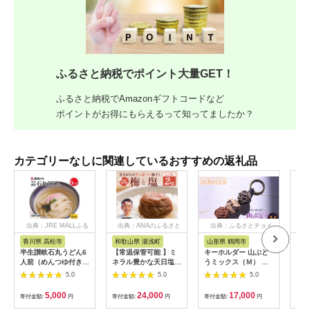
ふるさと納税でポイント大量GET！
ふるさと納税でAmazonギフトコードなど
ポイントがお得にもらえるって知ってましたか？
カテゴリーなしに関連しているおすすめの返礼品
出典：JRE MALLふる
出典：ANAのふるさと
出典：ふるさとチョイ
出
さと納税
納税
ス
香川県 高松市
和歌山県 湯浅町
山形県 鶴岡市
佐
半生讃岐石丸うどん6
【常温保管可能 】ミ
キーホルダー 山ぶど
【伊
人前（めんつゆ付き）
ネラル豊かな天日塩だ
うミックス（Ｍ） 山
ース
麺300g×2袋
けで漬けた無添加梅干
形県鶴岡市 アトリエ
5.0
5.0
5.0
し2kg 梅ボーイズ｜
かおる | 山葡萄 雑貨
南高梅
キーホルダー ギフト
5,000
24,000
17,000
寄付金額:
円
寄付金額:
円
寄付金額:
円
寄付
B201_EP6024
贈り物 お取り寄せ 返