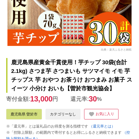
出典：楽天ふるさと納税
鹿児島県産黄金千貫使用！芋チップ 30袋(合計
2.1kg) さつま芋 さつまいも サツマイモ イモ 芋
チップス 芋 おやつ お茶うけ おつまみ お菓子 ス
イーツ 小分け おいも【曽於市観光協会】
13,000
30
寄付金額:
円
還元率:
%
お気に入り
鹿児島県 曽於市
カテゴリーなし
※「還元率」とは返礼品のお得度を測る指標です
（還元率とは）
※「控除上限額」の範囲内で寄付するとお得にふるさと納税できます
（控
除上限額を調べる）