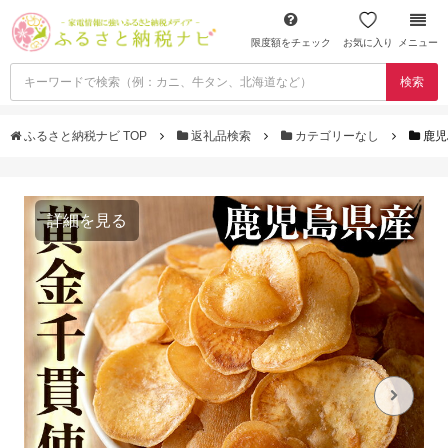
限度額をチェック
お気に入り
メニュー
検索
ふるさと納税ナビ TOP
返礼品検索
カテゴリーなし
鹿児
詳細を見る