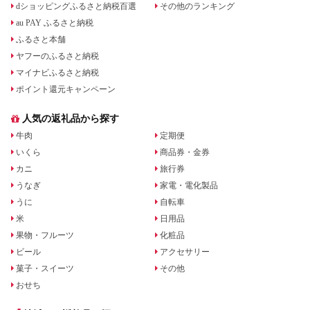
dショッピングふるさと納税百選
その他のランキング
au PAY ふるさと納税
ふるさと本舗
ヤフーのふるさと納税
マイナビふるさと納税
ポイント還元キャンペーン
人気の返礼品から探す
牛肉
定期便
いくら
商品券・金券
カニ
旅行券
うなぎ
家電・電化製品
うに
自転車
米
日用品
果物・フルーツ
化粧品
ビール
アクセサリー
菓子・スイーツ
その他
おせち