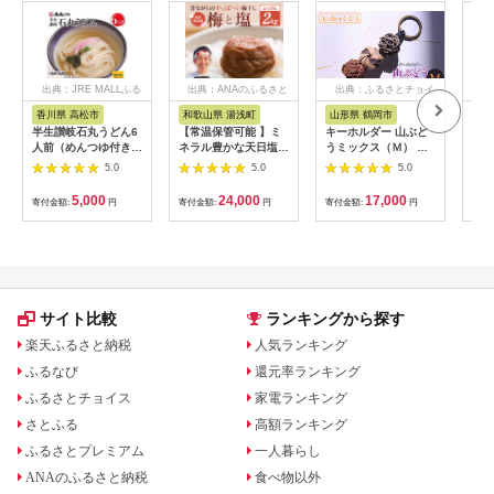
出典：JRE MALLふる
出典：ANAのふるさと
出典：ふるさとチョイ
出
さと納税
納税
ス
香川県 高松市
和歌山県 湯浅町
山形県 鶴岡市
鹿
半生讃岐石丸うどん6
【常温保管可能 】ミ
キーホルダー 山ぶど
【ふ
人前（めんつゆ付き）
ネラル豊かな天日塩だ
うミックス（Ｍ） 山
ひか
麺300g×2袋
けで漬けた無添加梅干
形県鶴岡市 アトリエ
きほ
5.0
5.0
5.0
し2kg 梅ボーイズ｜
かおる | 山葡萄 雑貨
定期
南高梅
キーホルダー ギフト
5k
5,000
24,000
17,000
寄付金額:
円
寄付金額:
円
寄付金額:
円
寄付
B201_EP6024
贈り物 お取り寄せ 返
びく
礼品
産 
飯 
ま町
サイト比較
ランキングから探す
楽天ふるさと納税
人気ランキング
ふるなび
還元率ランキング
ふるさとチョイス
家電ランキング
さとふる
高額ランキング
ふるさとプレミアム
一人暮らし
ANAのふるさと納税
食べ物以外