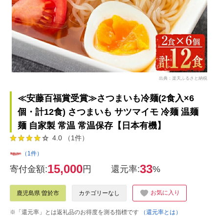
出典：楽天ふるさと納税
≪安藤百福賞受賞≫さつまいも冷麺(2食入×6
個・計12食) さつまいも サツマイモ 冷麺 温麺
麺 自家製 常温 常温保存【日本有機】
4.0 （1件）
（1件）
15,000
33
寄付金額:
円
還元率:
%
お気に入り
鹿児島県 曽於市
カテゴリーなし
※「還元率」とは返礼品のお得度を測る指標です
（還元率とは）