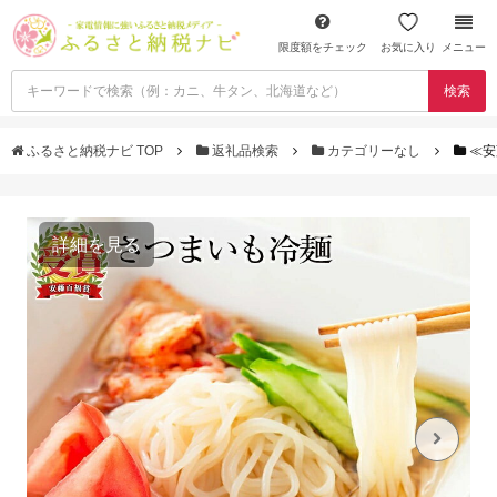
限度額をチェック
お気に入り
メニュー
検索
ふるさと納税ナビ TOP
返礼品検索
カテゴリーなし
≪安
詳細を見る