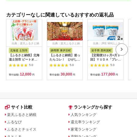
カテゴリーなしに関連しているおすすめの返礼品
出典：楽天ふるさと納
出典：楽天ふるさと納
出典：JRE MALLふる
出
税
税
さと納税
北海道 士別市
静岡県 東伊豆町
岩手県 西和賀町
群
【ふるさと納税】北海
【ふるさと納税】迷っ
【定期便12ヶ月×月２
【ふ
道士別市 ビートオリ
たらコレ！ ひがしい
回】ＹＵＤＡ「プレミ
月連
ゴ糖・砂糖セット (計
ず 満喫 宿泊 補助
アム湯田ヨーグルト」
ー定
5.0
5.0
5.0
3種) 調味料 甘味料 砂
券 （9千円分）
プレーン ２個
のぷ
糖 上白糖 グラニュー
C001／静岡県 東伊
471
12,000
30,000
177,000
寄付金額:
円
寄付金額:
円
寄付金額:
円
寄付
糖 ビートオリゴ糖 オ
豆町
リゴ糖 ビート 料理 お
菓子 お菓子作り コー
ヒー ギフト 【社会福
祉法人士別愛成会】
サイト比較
ランキングから探す
楽天ふるさと納税
人気ランキング
ふるなび
還元率ランキング
ふるさとチョイス
家電ランキング
さとふる
高額ランキング