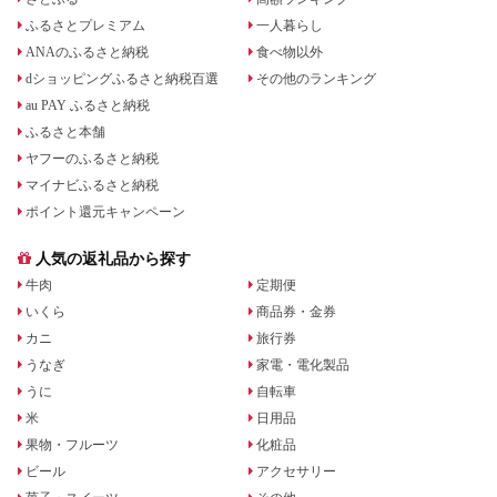
ふるさとプレミアム
一人暮らし
ANAのふるさと納税
食べ物以外
dショッピングふるさと納税百選
その他のランキング
au PAY ふるさと納税
ふるさと本舗
ヤフーのふるさと納税
マイナビふるさと納税
ポイント還元キャンペーン
人気の返礼品から探す
牛肉
定期便
いくら
商品券・金券
カニ
旅行券
うなぎ
家電・電化製品
うに
自転車
米
日用品
果物・フルーツ
化粧品
ビール
アクセサリー