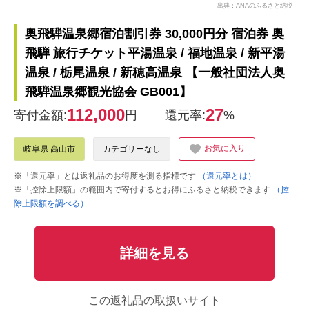
出典：ANAのふるさと納税
奥飛騨温泉郷宿泊割引券 30,000円分 宿泊券 奥
飛騨 旅行チケット平湯温泉 / 福地温泉 / 新平湯
温泉 / 栃尾温泉 / 新穂高温泉 【一般社団法人奥
飛騨温泉郷観光協会 GB001】
112,000
27
寄付金額:
円
還元率:
%
お気に入り
岐阜県 高山市
カテゴリーなし
※「還元率」とは返礼品のお得度を測る指標です
（還元率とは）
※「控除上限額」の範囲内で寄付するとお得にふるさと納税できます
（控
除上限額を調べる）
詳細を見る
この返礼品の取扱いサイト