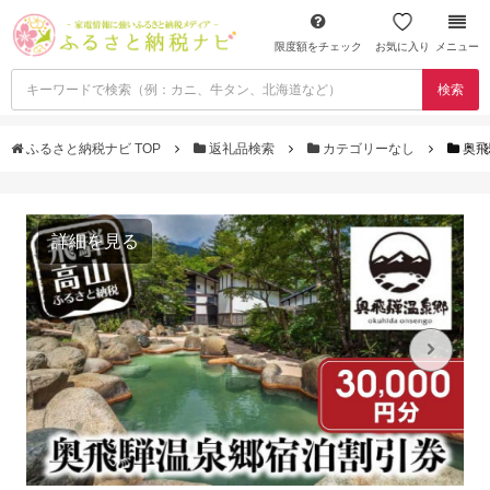
限度額をチェック
お気に入り
メニュー
検索
ふるさと納税ナビ TOP
返礼品検索
カテゴリーなし
奥飛
詳細を見る