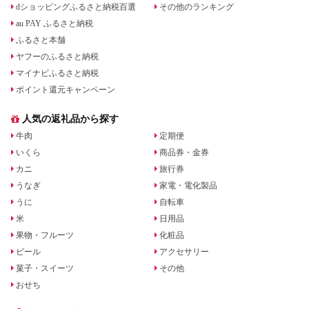
dショッピングふるさと納税百選
その他のランキング
au PAY ふるさと納税
ふるさと本舗
ヤフーのふるさと納税
マイナビふるさと納税
ポイント還元キャンペーン
人気の返礼品から探す
牛肉
定期便
いくら
商品券・金券
カニ
旅行券
うなぎ
家電・電化製品
うに
自転車
米
日用品
果物・フルーツ
化粧品
ビール
アクセサリー
菓子・スイーツ
その他
おせち