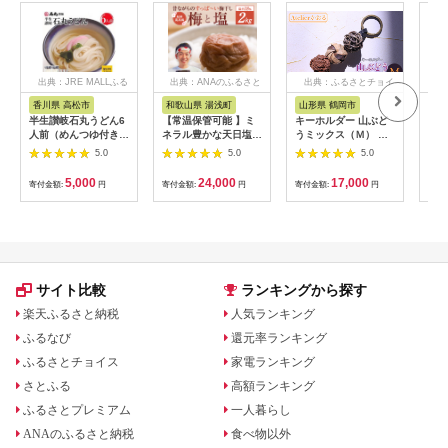
出典：JRE MALLふる
出典：ANAのふるさと
出典：ふるさとチョイ
出
さと納税
納税
ス
香川県 高松市
和歌山県 湯浅町
山形県 鶴岡市
佐
半生讃岐石丸うどん6
【常温保管可能 】ミ
キーホルダー 山ぶど
【伊
人前（めんつゆ付き）
ネラル豊かな天日塩だ
うミックス（Ｍ） 山
ース
麺300g×2袋
けで漬けた無添加梅干
形県鶴岡市 アトリエ
5.0
5.0
5.0
し2kg 梅ボーイズ｜
かおる | 山葡萄 雑貨
南高梅
キーホルダー ギフト
5,000
24,000
17,000
寄付金額:
円
寄付金額:
円
寄付金額:
円
寄付
B201_EP6024
贈り物 お取り寄せ 返
礼品
サイト比較
ランキングから探す
楽天ふるさと納税
人気ランキング
ふるなび
還元率ランキング
ふるさとチョイス
家電ランキング
さとふる
高額ランキング
ふるさとプレミアム
一人暮らし
ANAのふるさと納税
食べ物以外