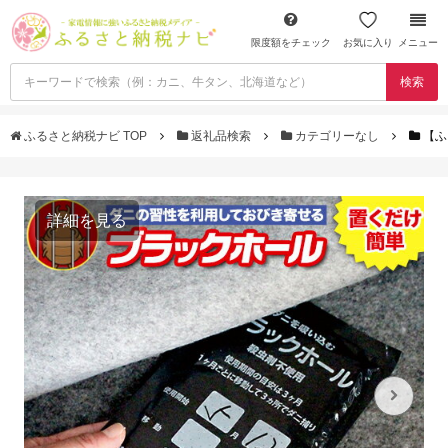
限度額をチェック
お気に入り
メニュー
検索
ふるさと納税ナビ TOP
返礼品検索
カテゴリーなし
【ふ
詳細を見る