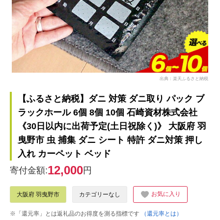
出典：楽天ふるさと納税
【ふるさと納税】ダニ 対策 ダニ取り パック ブ
ラックホール 6個 8個 10個 石崎資材株式会社
《30日以内に出荷予定(土日祝除く)》 大阪府 羽
曳野市 虫 捕集 ダニ シート 特許 ダニ対策 押し
入れ カーペット ベッド
12,000
寄付金額:
円
お気に入り
大阪府 羽曳野市
カテゴリーなし
※「還元率」とは返礼品のお得度を測る指標です
（還元率とは）