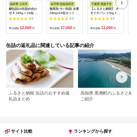
税
福井県 小浜市
岩手県 陸前高田市
千葉県 我孫子市
高
鯖缶詰24缶詰め合わ
無添加 サバ缶詰 水煮
【ふるさと納税】 ネ
【ふ
せＡ 180g × 24缶 ｜
180g×24缶セット 【
ギイチバン 170g × 5
象】
鯖 サバ さば 鯖缶 サ
高評価 料理 ギフト 贈
個 株式会社風土食房
セッ
5.0
5.0
5.0
バ缶 さば缶 鯖缶詰 サ
答品 備蓄 防災 食料
《30日以内に出荷予
礼品
バ缶詰 さば缶詰 保存
長期保存 非常食 】
定(土日祝除く)》千葉
Lim
52,000
37,000
12,000
寄付金額:
円
寄付金額:
円
寄付金額:
円
寄付
食 常備食 非常食 備蓄
県 我孫子市 ネギ ねぎ
災害対策 水煮 味噌煮
葱 生姜 国産 ショウガ
本醸造醤油仕立て 唐
千葉県産 ピリ辛 コク
辛子 生姜 おつまみ
旨 ごはん 酒 つまみ
缶詰の返礼品に関連している記事の紹介
[BFAB037]
おかず お肉料理 薬味
万能調味料 調味料選
手権 bayfm78 コラボ
調味料
ふるさと納税 缶詰のおすすめ返
高知県 黒潮町のふるさと納
礼品まとめ
ご紹介
サイト比較
ランキングから探す