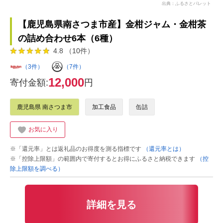
出典：ふるさとパレット
【鹿児島県南さつま市産】金柑ジャム・金柑茶
の詰め合わせ6本（6種）
4.8 （10件）
（3件）
（7件）
12,000
寄付金額:
円
鹿児島県 南さつま市
加工食品
缶詰
お気に入り
※「還元率」とは返礼品のお得度を測る指標です
（還元率とは）
※「控除上限額」の範囲内で寄付するとお得にふるさと納税できます
（控
除上限額を調べる）
詳細を見る