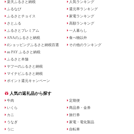
楽天ふるさと納税
人気ランキング
ふるなび
還元率ランキング
ふるさとチョイス
家電ランキング
さとふる
高額ランキング
ふるさとプレミアム
一人暮らし
ANAのふるさと納税
食べ物以外
dショッピングふるさと納税百選
その他のランキング
au PAY ふるさと納税
ふるさと本舗
ヤフーのふるさと納税
マイナビふるさと納税
ポイント還元キャンペーン
人気の返礼品から探す
牛肉
定期便
いくら
商品券・金券
カニ
旅行券
うなぎ
家電・電化製品
うに
自転車