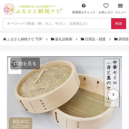
限度額をチェック
お気に入り
メニュー
検索
ふるさと納税ナビ TOP
返礼品検索
日用品・雑貨
調理
詳細を見る