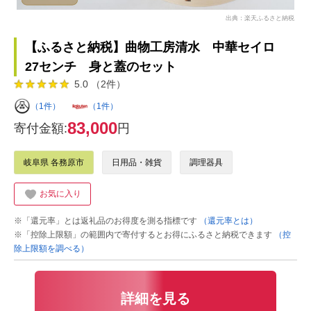
出典：楽天ふるさと納税
【ふるさと納税】曲物工房清水 中華セイロ
27センチ 身と蓋のセット
5.0 （2件）
（1件）
（1件）
83,000
寄付金額:
円
岐阜県 各務原市
日用品・雑貨
調理器具
お気に入り
※「還元率」とは返礼品のお得度を測る指標です
（還元率とは）
※「控除上限額」の範囲内で寄付するとお得にふるさと納税できます
（控
除上限額を調べる）
詳細を見る