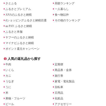
さとふる
高額ランキング
ふるさとプレミアム
一人暮らし
ANAのふるさと納税
食べ物以外
dショッピングふるさと納税百選
その他のランキング
au PAY ふるさと納税
ふるさと本舗
ヤフーのふるさと納税
マイナビふるさと納税
ポイント還元キャンペーン
人気の返礼品から探す
牛肉
定期便
いくら
商品券・金券
カニ
旅行券
うなぎ
家電・電化製品
うに
自転車
米
日用品
果物・フルーツ
化粧品
ビール
アクセサリー