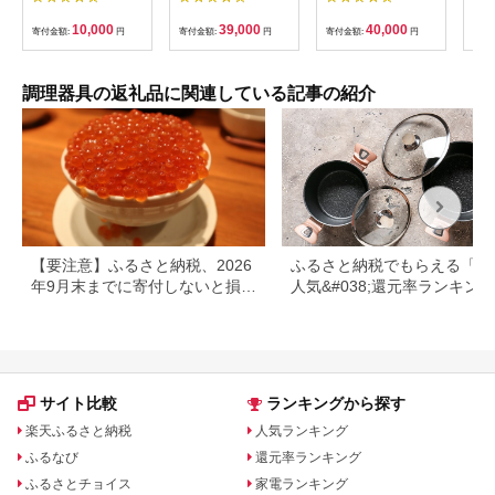
こだわりのキッチンア
ガス･IH対応 | 鍋 新潟
用）
イテム 鍋
県 弥彦村
丁 
10,000
39,000
40,000
寄付金額:
円
寄付金額:
円
寄付金額:
円
寄付
キッ
調理器具の返礼品に関連している記事の紹介
【要注意】ふるさと納税、2026
ふるさと納税でもらえる「鍋
年9月末までに寄付しないと損す
人気&#038;還元率ランキング
る可能性大｜10月からの制度変
更を解説
サイト比較
ランキングから探す
楽天ふるさと納税
人気ランキング
ふるなび
還元率ランキング
ふるさとチョイス
家電ランキング