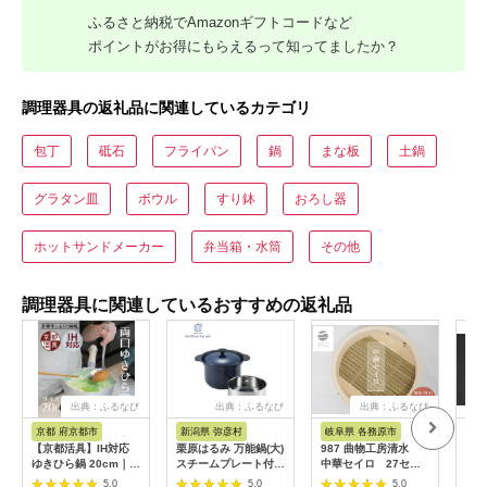
ふるさと納税でAmazonギフトコードなど
ポイントがお得にもらえるって知ってましたか？
調理器具の返礼品に関連しているカテゴリ
包丁
砥石
フライパン
鍋
まな板
土鍋
グラタン皿
ボウル
すり鉢
おろし器
ホットサンドメーカー
弁当箱・水筒
その他
調理器具に関連しているおすすめの返礼品
出典：ふるなび
出典：ふるなび
出典：ふるなび
京都 府京都市
新潟県 弥彦村
岐阜県 各務原市
静
【京都活具】IH対応
栗原はるみ 万能鍋(大)
987 曲物工房清水
【新
ゆきひら鍋 20cm｜調
スチームプレート付き
中華セイロ 27セン
新
理器具 人気ブランド
(ネイビー) 径約20cm
チ 身
PR
5.0
5.0
5.0