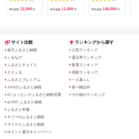
電 [2547]
ル対応 リファビッシ
ュ品【1466952】
32,000
11,000
140,000
寄付金額:
円
寄付金額:
円
寄付金額:
円
寄付
サイト比較
ランキングから探す
楽天ふるさと納税
人気ランキング
ふるなび
還元率ランキング
ふるさとチョイス
家電ランキング
さとふる
高額ランキング
ふるさとプレミアム
一人暮らし
ANAのふるさと納税
食べ物以外
dショッピングふるさと納税百選
その他のランキング
au PAY ふるさと納税
ふるさと本舗
ヤフーのふるさと納税
マイナビふるさと納税
ポイント還元キャンペーン