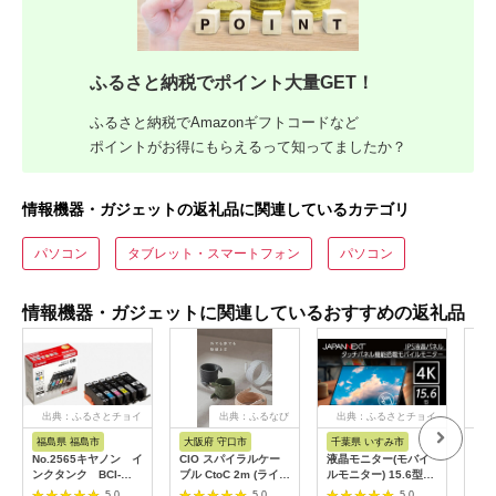
ふるさと納税でポイント大量GET！
ふるさと納税でAmazonギフトコードなど
ポイントがお得にもらえるって知ってましたか？
情報機器・ガジェットの返礼品に関連しているカテゴリ
パソコン
タブレット・スマートフォン
パソコン
情報機器・ガジェットに関連しているおすすめの返礼品
出典：ふるさとチョイ
出典：ふるなび
出典：ふるさとチョイ
出
ス
ス
福島県 福島市
大阪府 守口市
千葉県 いすみ市
宮
No.2565キヤノン イ
CIO スパイラルケー
液晶モニター(モバイ
オー
ンクタンク BCI-
ブル CtoC 2m (ライト
ルモニター) 15.6型ワ
ッダ
351XL＋350XL/6MP
ブラック)｜Type-C 充
イド 4K タッチパネ
AF
5.0
5.0
5.0