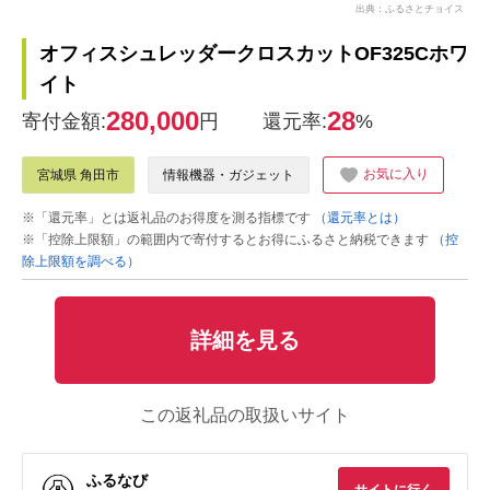
出典：ふるさとチョイス
オフィスシュレッダークロスカットOF325Cホワ
イト
280,000
28
寄付金額:
円
還元率:
%
お気に入り
宮城県 角田市
情報機器・ガジェット
※「還元率」とは返礼品のお得度を測る指標です
（還元率とは）
※「控除上限額」の範囲内で寄付するとお得にふるさと納税できます
（控
除上限額を調べる）
詳細を見る
この返礼品の取扱いサイト
ふるなび