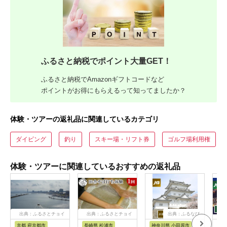
ふるさと納税でポイント大量GET！
ふるさと納税でAmazonギフトコードなど
ポイントがお得にもらえるって知ってましたか？
体験・ツアーの返礼品に関連しているカテゴリ
ダイビング
釣り
スキー場・リフト券
ゴルフ場利用権
体験・ツアーに関連しているおすすめの返礼品
出典：ふるさとチョイ
出典：ふるさとチョイ
出典：ふるなび
ス
ス
京都 府京都市
長崎県 松浦市
神奈川県 小田原市
長