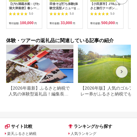
【びわ湖疏水船：びわ
田舎そば打ち体験(体
【小田原市】JTBふる
【長
湖大津港便】春シーズ
験交流型メニュー)( 体
さと旅行クーポン
テン
ン先行予約権（２名様
験 田舎 自然 松浦市
（150,000円分）有効
さと
5.0
5.0
5.0
分の乗船予約の権利）
そば そば打ち )【D3-
期間3年（Eメール発
（3
009】
行）｜予約 宿泊 観光
期間
100,000
33,000
500,000
寄付金額:
円
寄付金額:
円
寄付金額:
円
寄付
体験 温泉 ホテル 旅館
行）
チケット 子供 子連れ
体験 温泉 ホテル 
カップル 家族 店頭 オ
チケ
ンライン ネット 電話
カッ
体験・ツアーの返礼品に関連している記事の紹介
神奈川 神奈川
ンラ
長崎
【2026年最新】ふるさと納税で
【2026年版】人気のゴルフ
人気の体験型返礼品！編集長お
レー券がふるさと納税でもら
すすめ16選
る！
サイト比較
ランキングから探す
楽天ふるさと納税
人気ランキング