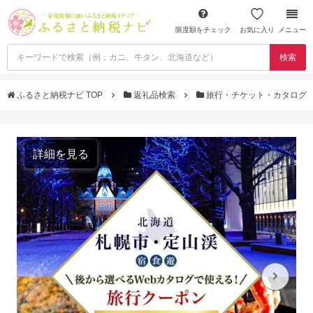
限度額をチェック
お気に入り
メニュー
検索
ふるさと納税ナビ TOP
返礼品検索
旅行・チケット・カタログ
詳細を見る