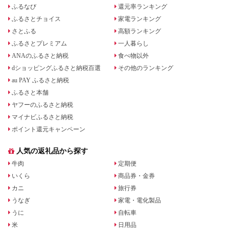
ふるなび
還元率ランキング
ふるさとチョイス
家電ランキング
さとふる
高額ランキング
ふるさとプレミアム
一人暮らし
ANAのふるさと納税
食べ物以外
dショッピングふるさと納税百選
その他のランキング
au PAY ふるさと納税
ふるさと本舗
ヤフーのふるさと納税
マイナビふるさと納税
ポイント還元キャンペーン
人気の返礼品から探す
牛肉
定期便
いくら
商品券・金券
カニ
旅行券
うなぎ
家電・電化製品
うに
自転車
米
日用品